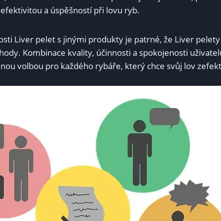
efektivitou a úspěšností při lovu ryb.
osti Liver pelet s jinými produkty je patrné, že Liver pelety
dy. Kombinace kvality, účinnosti a​ spokojenosti uživatelů 
u volbou pro každého⁤ rybáře, který chce svůj ‍lov zefekt