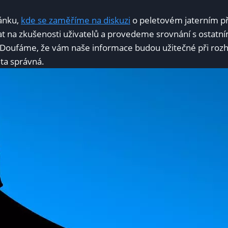
lánku,
kde se zaměříme na diskuzi
o peletovém jaterním př
t na zkušenosti uživatelů a provedeme srovnání s​ ostat
 Doufáme, že vám naše informace budou ‌užitečné při rozho
 ta správná.