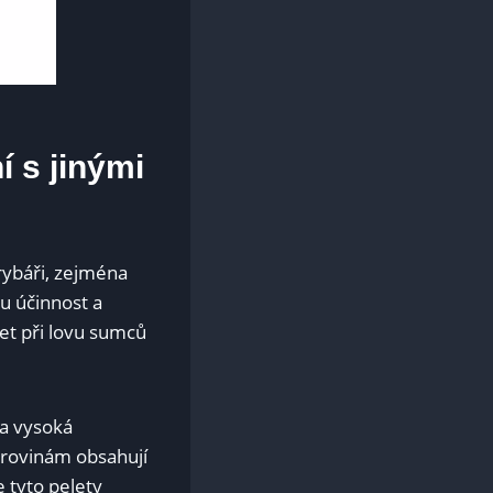
í s jinými
rybáři, zejména
ou účinnost a
et při lovu sumců ​
 a vysoká
surovinám obsahují
e tyto pelety