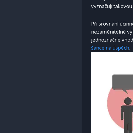
vyznačují takovou 
Při srovnání ​účinn
nezaměnitelné výho
jednoznačně vhodno
šance na úspěch
.