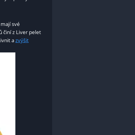
 mají své
činí⁣ z Liver pelet
ivnit a
zvýšit