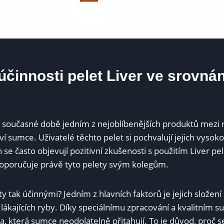
účinnosti pelet Liver ve srovnán
v současné době jedním z nejoblíbenějších produktů⁤ mezi 
oví sumce. Uživatelé těchto pelet si pochvalují jejich vysok
h se často objevují pozitivní zkušenosti s použitím Liver pel
oporučuje ⁤právě tyto pelety svým kolegům.
ty tak účinnými? Jedním z hlavních faktorů je​ jejich složení
lákajících ryby. Díky speciálnímu zpracování a ‍kvalitním 
la, která sumce neodolatelně přitahují.⁤ To je ​důvod, proč s