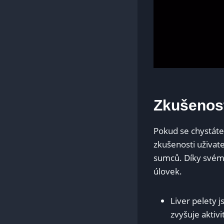
Zkušenost
Pokud se⁤ chystáte 
zkušenosti uživatel
sumců. Díky svému
úlovek.
Liver ‌pelety 
zvyšuje aktivi