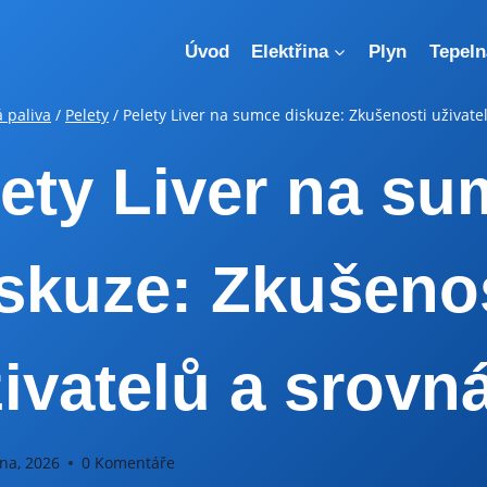
Úvod
Elektřina
Plyn
Tepeln
 paliva
/
Pelety
/
Pelety Liver na sumce diskuze: Zkušenosti uživate
ety Liver na s
skuze: Zkušeno
ivatelů a srovn
na, 2026
0 Komentáře