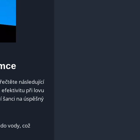
umce
řečtěte následující⁣
efektivitu při​ lovu
í šanci na úspěšný
o do vody, což