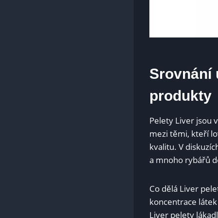
Srovnání 
produkty
Pelety Liver jsou 
mezi těmi, kteří l
kvalitu. V diskuzíc
a mnoho⁣ rybářů d
Co dělá ‌Liver pele
koncentrace látek 
Liver​ pelety lákad