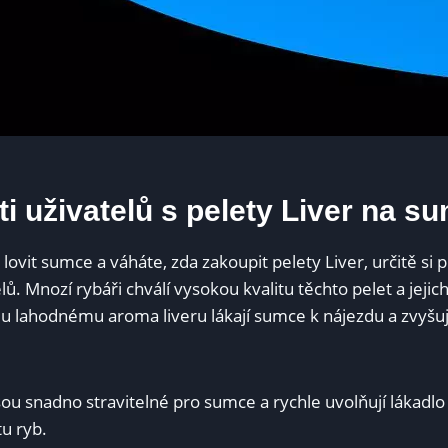
i uživatelů s pelety Liver⁤ na s
lovit sumce a váháte, zda⁢ zakoupit pelety Liver, určitě si p
ů. Mnozí rybáři chválí⁢ vysokou kvalitu těchto pelet a⁢ jejich 
 lahodnému aroma liveru lákají sumce k nájezdu ⁢a zvyšuj
jsou ​snadno ⁤stravitelné pro ​sumce a rychle uvolňují lákadl
tu ryb.