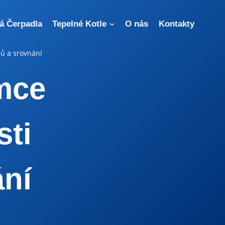
á Čerpadla
Tepelné Kotle
O nás
Kontakty
lů a srovnání
umce
sti
ání