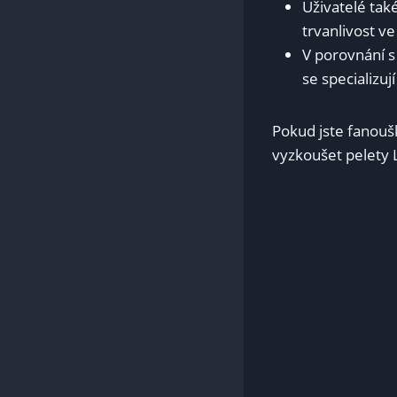
Uživatelé tak
trvanlivost ve
V porovnání s 
se specializuj
Pokud jste⁢ fanouš
vyzkoušet pelety 