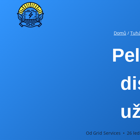
Přeskočit
na
obsah
Domů
/
Tuhá
Pel
di
už
Od
Grid Services
26 led