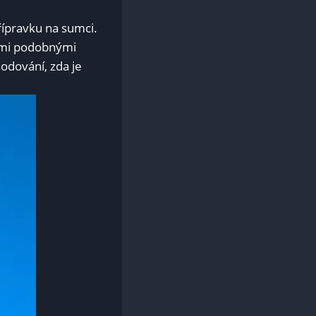
ípravku na sumci.
ními podobnými
dování, zda ‌je