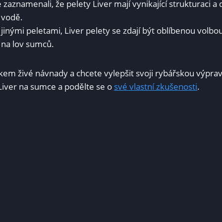
é zaznamenali, že pelety Liver mají vynikající strukturaci 
‌ vodě.
jinými peletami, Liver pelety se zdají být oblíbenou volbou
í na lov sumců.
kem živé ‌návnady a chcete⁣ vylepšit ‌svoji rybářskou výprav
Liver na sumce​ a podělte se o
své vlastní zkušenosti
.