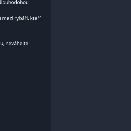
a dlouhodobou
 mezi rybáři, kteří
u, neváhejte‍