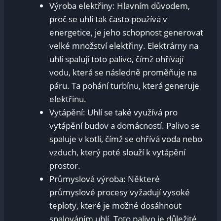
Výroba elektřiny: Hlavním důvodem,
proč se uhlí tak často používá v
energetice, je jeho schopnost generovat
velké množství elektřiny. Elektrárny na
uhlí spalují toto palivo, čímž ohřívají
vodu, která se následně proměňuje na
páru. Ta pohání turbínu, která generuje
elektřinu.
Vytápění: Uhlí se také využívá pro
vytápění budov a domácností. Palivo se
spaluje v kotli, čímž se ohřívá voda nebo
vzduch, který poté slouží k vytápění
prostor.
Průmyslová výroba: Některé
průmyslové procesy vyžadují vysoké
teploty, které je možné dosáhnout
spalováním uhlí. Toto palivo je důležité