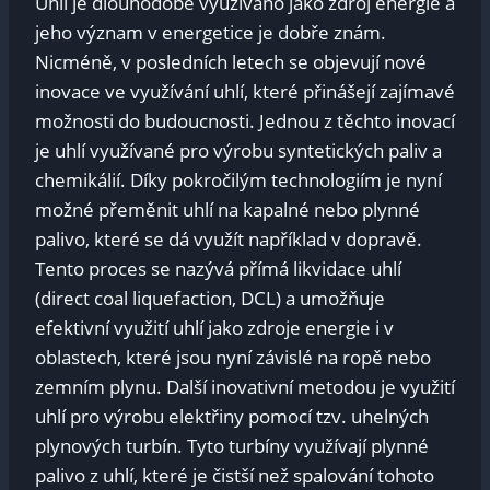
Uhlí je dlouhodobě využíváno jako zdroj energie a
jeho význam v energetice je dobře znám.
Nicméně, v posledních letech se objevují nové
inovace ve využívání uhlí, které přinášejí zajímavé
možnosti do budoucnosti. Jednou z těchto inovací
je uhlí využívané pro výrobu syntetických paliv a
chemikálií. Díky pokročilým technologiím je nyní
možné přeměnit uhlí na kapalné nebo plynné
palivo, které se dá využít například v dopravě.
Tento proces se nazývá přímá likvidace uhlí
(direct coal liquefaction, DCL) a umožňuje
efektivní využití uhlí jako zdroje energie i v
oblastech, které jsou nyní závislé na ropě nebo
zemním plynu. Další inovativní metodou je využití
uhlí pro výrobu elektřiny pomocí tzv. uhelných
plynových turbín. Tyto turbíny využívají plynné
palivo z uhlí, které je čistší než spalování tohoto