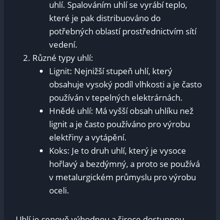
uhlí. Spalováním uhlí se vyrábí teplo,
které je pak distribuováno do
potřebných oblastí prostřednictvím sítí
vedení.
Různé typy uhlí:
Lignit: Nejnižší stupeň uhlí, který
obsahuje vysoký podíl vlhkosti a je často
používán v tepelných elektrárnách.
Hnědé uhlí: Má vyšší obsah uhlíku než
lignit a je často používáno pro výrobu
elektřiny a vytápění.
Koks: Je to druh uhlí, který je vysoce
hořlavý a bezdýmný, a proto se používá
v metalurgickém průmyslu pro výrobu
oceli.
Uhlí je cenově výhodnou a široce dostupnou