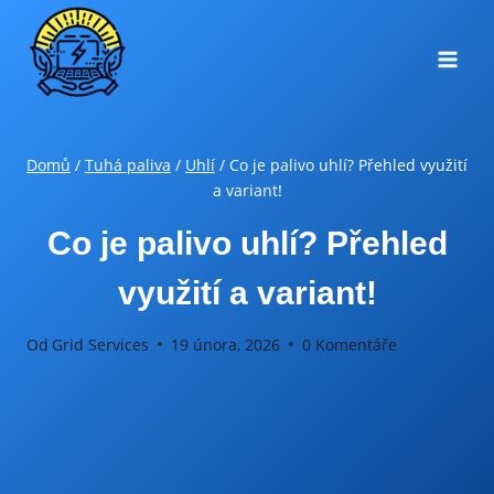
Přeskočit
na
obsah
Domů
/
Tuhá paliva
/
Uhlí
/
Co je palivo uhlí? Přehled využití
a variant!
Co je palivo uhlí? Přehled
využití a variant!
Od
Grid Services
19 února, 2026
0 Komentáře