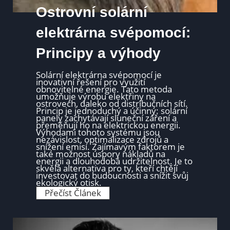
Ostrovní solární
elektrárna svépomocí:
Principy a výhody
Solární elektrárna svépomocí je
inovativní řešení pro využití
obnovitelné energie. Tato metoda
umožňuje výrobu elektřiny na
ostrovech, daleko od distribučních sítí.
Princip je jednoduchý a účinný: solární
panely zachytávají sluneční záření a
přeměňují ho na elektrickou energii.
Výhodami tohoto systému jsou
nezávislost, optimalizace zdrojů a
snížení emisí. Zajímavým faktorem je
také možnost úspory nákladů na
energii a dlouhodobá udržitelnost. Je to
skvělá alternativa pro ty, kteří chtějí
investovat do budoucnosti a snížit svůj
ekologický otisk.
O
Přečíst Článek
s
t
r
o
v