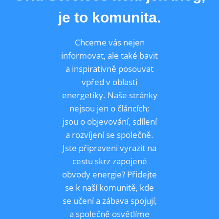
p
t
y
e
je to komunita.
n
l
a
ů
m
í
Chceme vás nejen
s
t
informovat, ale také bavit
n
í
a inspirativně posouvat
p
r
vpřed v oblasti
o
d
energetiky. Naše stránky
e
j
nejsou jen o článcích;
n
y
jsou o objevování, sdílení
a
e
a rozvíjení se společně.
s
h
Jste připraveni vyrazit na
o
p
cestu skrz zapojené
y
obvody energie? Přidejte
se k naší komunitě, kde
se učení a zábava spojují,
a společně osvětlíme