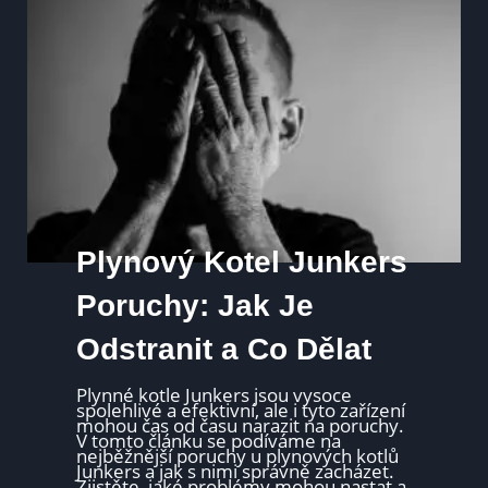
n
í
s
o
l
á
r
n
í
e
l
e
k
t
r
á
r
Plynový Kotel Junkers
n
a
s
Poruchy: Jak Je
v
é
Odstranit a Co Dělat
p
o
m
o
Plynné kotle Junkers jsou vysoce
c
spolehlivé a efektivní, ale i tyto zařízení
í
mohou čas od času narazit na poruchy.
:
V tomto článku se podíváme na
P
nejběžnější poruchy u plynových kotlů
r
Junkers a jak s nimi správně zacházet.
i
Zjistěte, jaké problémy mohou nastat a