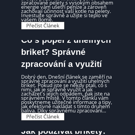
š
zpracované pelety s vysokým obsahem
l
e
energie vám ušetří peníze a zároveň
n
n
zachovají účinnost vaší kotle na pelety.
ý
o
Investujte správně a užijte si teplo ve
v
s
vašem domě.
ý
t
k
N
Přečíst Článek
i
o
e
:
n
j
J
l
Co s popel z uhelných
a
e
k
v
é
n
briket? Správné
j
ě
s
j
o
zpracování a využití
š
u
í
v
t
ý
o
Dobrý den, Dnešní článek se zaměří na
h
p
správné zpracování a využití uhelných
o
n
briket. Pokud jste se někdy ptali, co s
d
é
nimi, jak je správně využít a jak
y
p
zacházet s jejich odpadem, pak jste na
a
e
správném místě. V tomto článku vám
n
l
poskytneme užitečné informace a tipy,
e
e
jak efektivně nakládat s tímto druhem
v
t
paliva. Díky správnému zpracování…
ý
y
h
C
Přečíst Článek
:
o
o
J
d
s
a
y
p
Jak používat brikety:
k
?
o
é