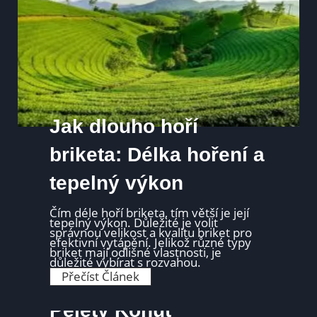
e
l
B
a
x
i
P
o
r
u
c
h
y
Jak dlouho hoří
:
J
a
briketa: Délka hoření a
k
J
tepelný výkon
e
O
d
s
Čím déle hoří briketa, tím větší je její
t
tepelný výkon. Důležité je volit
r
správnou velikost a kvalitu briket pro
a
efektivní vytápění. Jelikož různé typy
n
briket mají odlišné vlastnosti, je
i
důležité vybírat s rozvahou.
t
J
Přečíst Článek
a
a
C
k
o
d
Pelety Kohut
D
l