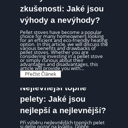
ě
o
l
u
zkušenosti: Jaké jsou
a
h
t
o
výhody a nevýhody?
h
o
ř
í
Pellet stoves​ have become a⁤ popular
b
choice for many homeowners looking
r
for ⁢an efficient and ⁣eco-friendly heating
i
option.⁢ In this article, we will discuss the
k
various benefits and drawbacks of⁣
e
pellet⁢ stoves. Whether ⁢you are
t
considering investing in a⁢ pellet⁢ stove
a
or simply curious about⁣ their
:
advantages and disadvantages, this
D
article will provide‍ you with…
é
P
Přečíst Článek
l
e
k
l
a
e
Nejlevnější topné
h
t
o
y
ř
K
pelety: Jaké jsou
e
o
n
h
í
nejlepší a nejlevnější?
u
a
t
t
z
e
k
Při výběru nejlevnějších topných pelet
p
u
si dejte pozor na kvalitu. Dobře
e