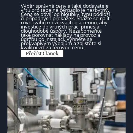
J
e
Výběr správné ceny a také dodavatele
O
vrtu pro tepelné čerpadlo je nezbytný.
d
Cena se odvíjí od hloubky, typu podloží
s
či případných překážek. Snažte se najít
t
rovnováhu mezi kvalitou a cenou, aby
r
investice do vrtných prací přinesla
a
dlouhodobé úspory. Nezapomeňte
n
také porovnat náklady na provoz a
i
údržbu po instalaci. Vyhněte se
t
překvapivým výdajům a zajistěte si
a
kvalitní vrt za férovou cenu.
C
K
Přečíst Článek
o
o
D
l
ě
i
l
k
a
s
t
t
o
j
í
v
r
t
y
p
r
o
t
e
p