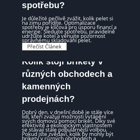
i
v
spotřebu?
k
l
e
a
t
s
y
Je důležité pečlivě zvážit, kolik pelet si
t
r
na zimu pořídíte. Optimalizace
n
e
spotřeby je klíčová pro úsporu financí a
o
k
energie. Sledujte spotřebu, pravidelně
s
o
udržujte kotel a věnujte pozornost
t
r
správnému skladování pelet.
í
d
K
Přečíst Článek
a
2
o
ú
?
l
č
P
i
i
Kolik stojí brikety v
ř
k
n
e
p
n
h
e
různých obchodech a
o
l
l
s
e
e
t
d
kamenných
t
i
v
s
ý
e
r
prodejnách?
z
o
e
b
r
c
e
Dobrý den, v dnešní době je stále více
ů
k
lidí, kteří zvažují možnosti vytápění
a
o
svých domovů pomocí briket. Díky své
j
t
efektivitě a ekologickým vlastnostem
e
e
se stávají stále populárnější volbou.
j
l
Pokud jste zvědaví, kolik by mohly být
i
z
brikety v různých obchodech a