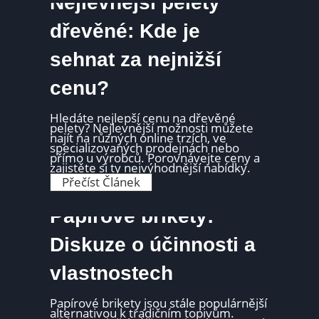
Nejlevnější pelety
í
k
v
s
y
t
dřevěné: Kde je
u
o
ž
j
i
sehnat za nejnižší
í
t
b
í
r
cenu?
i
k
e
t
Hledáte nejlepší cenu na dřevěné
y
pelety? Nejlevnější možnosti můžete
u
najít na různých online trzích, ve
h
specializovaných prodejnách nebo
e
přímo u výrobců. Porovnávejte ceny a
l
zajistěte si ty nejvýhodnější nabídky.
n
N
Přečíst Článek
é
e
r
j
e
l
Papírové brikety:
k
e
o
v
r
n
Diskuze o účinnosti a
d
ě
4
j
?
vlastnostech
š
A
í
k
p
t
e
Papírové brikety jsou stále populárnější
u
l
alternativou k tradičním topivům.
á