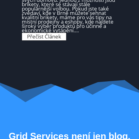
o
e
brikety, které se stávají stále
v
c
populárnější volbou. Pokud jste také
n
e
zvědaví, kde v Brně můžete sehnat
á
n
kvalitní brikety, máme pro vás tipy na
n
z
místní prodejny a eshopy, kde najdete
í
e
široký výběr produktů pro účinné a
a
–
ekonomické vytápění….
n
H
a
K
Přečíst Článek
o
b
d
d
í
e
n
d
s
o
k
e
c
y
h
e
n
n
a
í
t
a
b
z
r
k
i
u
k
š
e
e
t
n
y
o
v
s
B
t
r
i
n
u
ě
ž
?
i
T
v
Grid Services není jen blog,
i
a