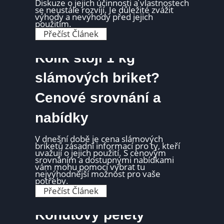
e
Diskuze o jejich účinnosti a vlastnostech
l
t
se neustále rozvíjí. Je důležité zvážit
n
y
výhody a nevýhody před jejich
í
d
použitím.
c
ř
e
P
Přečíst Článek
e
n
a
v
o
p
ě
v
í
Kolik stojí 1 kg
n
á
r
é
n
o
:
a
v
slámových briket?
K
b
é
d
í
b
e
Cenové srovnání a
d
r
j
k
i
e
a
k
s
nabídky
e
e
t
h
y
n
:
V dnešní době je cena slámových
a
D
briketů zásadní informací pro ty, kteří
t
i
uvažují o jejich použití. S cenovým
z
s
srovnáním a dostupnými nabídkami
a
k
vám mohu pomoci vybrat tu
n
u
nejvýhodnější možnost pro vaše
e
z
potřeby.
j
e
n
K
Přečíst Článek
o
i
o
ú
ž
l
č
š
i
Kohutovy pelety
i
í
k
n