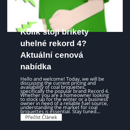
a
k
d
l
o
u
h
o
Kolik stojí brikety
h
o
ř
uhelné rekord 4?
í
:
Aktuální cenová
D
o
b
nabídka
a
h
o
ř
Hello and welcome! Today, we will be
e
discussing the current pricing and
n
availability of coal briquettes,
í
specifically the popular brand Record 4.
a
Whether you are a homeowner looking
o
to stock up for the winter or a business
p
owner in need of a reliable fuel source,
t
understanding the market for coal
i
briquettes is essential. Stay tuned…
m
K
Přečíst Článek
á
o
l
l
n
i