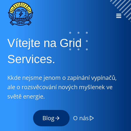
Přeskočit
na
obsah
Vítejte na Grid
Services.
Kkde nejsme jenom o zapínání vypínačů,
ale o rozsvěcování nových myšlenek ve
světě energie.
Blog
O nás