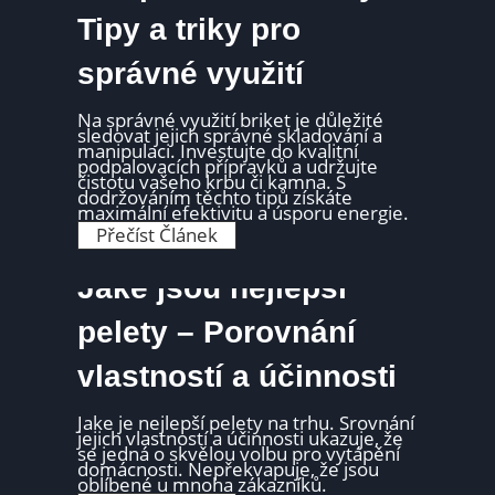
p
j
e
Tipy a triky pro
s
l
o
z
u
správné využití
u
n
h
e
e
j
l
Na správné využití briket je důležité
l
n
sledovat jejich správné skladování a
e
ý
manipulaci. Investujte do kvalitní
p
c
podpalovacích přípravků a udržujte
š
h
čistotu vašeho krbu či kamna. S
í
b
dodržováním těchto tipů získáte
a
r
maximální efektivitu a úsporu energie.
n
i
e
J
Přečíst Článek
k
j
a
e
l
k
t
e
p
Jake jsou nejlepší
?
v
o
S
n
u
p
ě
ž
pelety – Porovnání
r
j
í
á
š
v
v
í
vlastností a účinnosti
a
n
?
t
é
b
z
r
Jake je nejlepší pelety na trhu. Srovnání
p
i
jejich vlastností a účinnosti ukazuje, že
r
k
se jedná o skvělou volbu pro vytápění
a
e
domácnosti. Nepřekvapuje, že jsou
c
t
oblíbené u mnoha zákazníků.
o