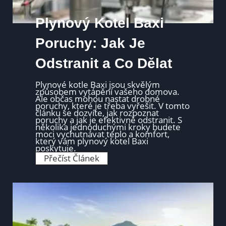
e
l
n
Plynový Kotel Baxi
é
č
e
Poruchy: Jak Je
r
p
Odstranit a Co Dělat
a
d
l
o
Plynové kotle Baxi jsou skvělým
?
způsobem vytápění vašeho domova.
C
Ale občas mohou nastat drobné
e
poruchy, které je třeba vyřešit. V tomto
n
článku se dozvíte, jak rozpoznat
a
poruchy a jak je efektivně odstranit. S
a
několika jednoduchými kroky budete
n
moci vychutnávat teplo a komfort,
á
který vám plynový kotel Baxi
k
poskytuje.
l
P
Přečíst Článek
a
l
d
y
y
n
o
v
ý
K
o
t