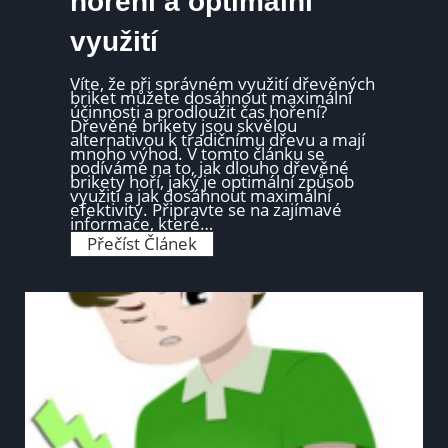
hoření a optimální
o
d
využití
e
c
h
a
Víte, že při správném využití dřevěných
k
briket můžete dosáhnout maximální
a
účinnosti a prodloužit čas hoření?
m
Dřevěné brikety jsou skvělou
e
alternativou k tradičnímu dřevu a mají
n
mnoho výhod. V tomto článku se
n
podíváme na to, jak dlouho dřevěné
ý
brikety hoří, jaký je optimální způsob
c
využití a jak dosáhnout maximální
h
efektivity. Připravte se na zajímavé
p
informace, které…
r
D
Přečíst Článek
o
ř
d
e
e
v
j
ě
n
n
á
é
c
b
h
r
?
i
k
e
t
y
j