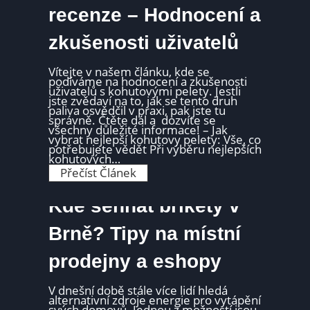
c
s
n
e
t
recenze – Hodnocení a
o
n
o
s
u
j
t
zkušenosti uživatelů
?
í
i
1
a
k
v
g
Vítejte v ​našem článku, kde ⁤se
l
s
⁢podíváme ⁢na hodnocení ⁣a zkušenosti
a
l
uživatelů s kohutovými ‌pelety.⁤ Jestli
s
á
jste‌ zvědaví ⁣na to, ‍jak ‍se​ tento druh
t
m
paliva⁤ osvědčil v praxi, pak jste tu
n
o
správně. Čtěte dál‌ a ⁣ dozvíte ‌se
o
v
‌všechny důležité informace! – Jak
s
ý
⁤vybrat ⁣nejlepší kohutovy pelety: ⁤Vše, co
t
c
potřebujete vědět Při výběru nejlepších
e
h
kohutových…
c
b
h
K
Přečíst Článek
r
o
i
h
k
u
Kde sehnat brikety v
e
t
t
o
?
v
Brně? Tipy na místní
C
y
e
p
n
prodejny a eshopy
e
o
l
v
e
é
t
V dnešní době stále více lidí hledá
s
y
alternativní zdroje energie pro vytápění
r
r
svých domovů. Jednou z možností jsou