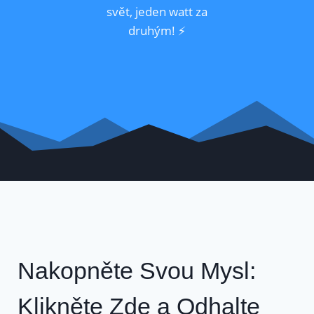
svět, jeden watt za
druhým! ⚡
Nakopněte Svou Mysl:
Klikněte Zde a Odhalte