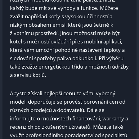
každý bude mít své ⁣výhody a funkce. Můžete
zvážit ⁤například kotly s⁤ vysokou účinností a
nízkým obsahem emisí, které jsou šetrné k
životnímu ‍prostředí. Jinou možností může‌ být
kotel s možností ovládání přes mobilní aplikaci,
která vám umožní pohodlné nastavení ⁤teploty a
sledování spotřeby paliva odkudkoli. Při výběru
také zvažte energetickou třídu a možnosti údržby
a servisu kotlů.
Abyste získali⁢ nejlepší ⁤cenu za ​vámi vybraný
⁤model, doporučuje se provést ⁤porovnání cen ⁢od
různých⁢ prodejců a dodavatelů.⁣ Dále se
informujte o možnostech financování, ​warranty a
recenzích od zkušených uživatelů. Můžete také
využít ‍profesionálního poradenství od specialistů