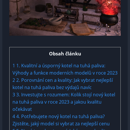
Obsah článku
1
1.⁣ Kvalitní a⁣ úsporný kotel na tuhá paliva:
Výhody a ​funkce moderních‌ modelů ⁢v‌ roce 2023
2
2. Porovnání cen a kvality: Jak​ vybrat nejlepší
kotel na tuhá paliva bez výdajů navíc
3
3. Investujte s‍ rozumem: Kolik stojí nový kotel
na tuhá paliva v roce 2023 a jakou kvalitu
očekávat
4
4. Potřebujete ⁢nový kotel ‌na tuhá paliva?
Zjistěte,‌ jaký model⁢ si‌ vybrat‍ za ⁤nejlepší cenu