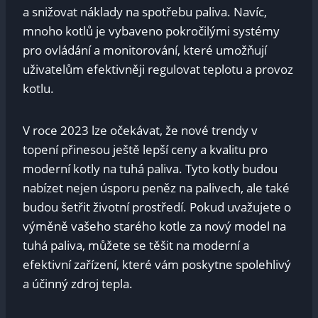
a snižovat náklady ⁣na spotřebu paliva. ​Navíc,‌
mnoho kotlů je⁣ vybaveno pokročilými ⁣systémy
⁤pro ovládání a monitorování, které umožňují
uživatelům⁢ efektivněji regulovat teplotu a provoz
kotlu.
V roce 2023 lze očekávat, že nové trendy v
topení přinesou ještě lepší ceny a kvalitu pro
moderní kotly na⁤ tuhá paliva. Tyto kotly ‌budou
nabízet nejen úsporu ⁢peněz na palivech, ale také
budou šetřit životní prostředí. Pokud uvažujete o
výměně vašeho starého kotle za⁣ nový model na
tuhá ‍paliva, můžete se‍ těšit na ‌moderní⁤ a
efektivní ⁣zařízení, které vám poskytne spolehlivý ​
a účinný zdroj tepla.