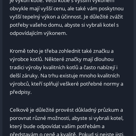
je výkon kotle. Větší⁢ kotle s vyšším výkonem
obvykle ​mají vyšší cenu, ale také vám poskytnou
vyšší tepelný výkon ‍a účinnost. Je důležité ‌zvážit
potřeby vašeho domu,⁣ abyste si vybrali kotel s
odpovídajícím ‌výkonem.
Kromě toho je třeba zohlednit také značku a
výrobce kotlů. Některé značky mají​ dlouhou
tradici výroby ‍kvalitních ​kotlů a často nabízejí⁣ i
delší záruky. Na⁣ trhu existuje‌ mnoho kvalitních
⁣výrobců, kteří splňují veškeré ⁢potřebné ⁢normy a
‍předpisy.
Celkově je důležité provést důkladný průzkum ​a​
porovnat různé ⁣možnosti,‌ abyste si vybrali kotel,
který bude​ odpovídat vašim‌ potřebám a
představám⁢ o ceně a kvalitě. Pokud ​si nejste jisti,