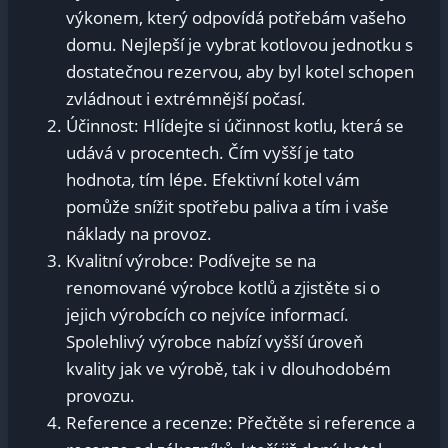
výkonem, který odpovídá potřebám⁢ vašeho
domu. Nejlepší je​ vybrat kotlovou jednotku s
dostatečnou rezervou, aby byl ‌kotel ‌schopen
‍zvládnout i ⁤extrémnější počasí.
Účinnost: ⁢Hlídejte si účinnost kotlu,‌ která se‌
udává v⁣ procentech. Čím vyšší je tato
hodnota, tím lépe. Efektivní kotel vám
pomůže ⁤snížit spotřebu ‍paliva a⁤ tím i vaše
náklady na provoz.
Kvalitní výrobce: Podívejte se na
renomované ⁢výrobce kotlů a zjistěte si ‍o
jejich výrobcích co ‌nejvíce informací.
Spolehlivý ​výrobce nabízí vyšší‌ úroveň
kvality jak ve výrobě,⁢ tak i ​v dlouhodobém
‍provozu.
Reference a recenze: Přečtěte si ⁢reference a