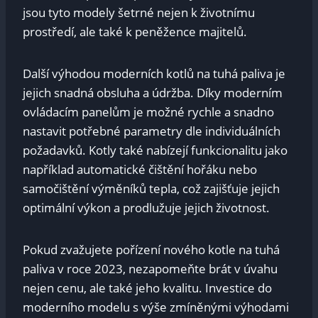
jsou tyto modely šetrné nejen k životnímu
‍prostředí, ale také k peněžence majitelů.
Další výhodou moderních kotlů na tuhá paliva je‌
jejich snadná‌ obsluha a údržba. Díky moderním
ovládacím panelům je možné rychle a ⁣snadno
nastavit potřebné parametry‍ dle individuálních⁤
požadavků. Kotly také nabízejí funkcionalitu jako
například automatické čištění hořáku ⁢nebo
samočištění výměníků tepla,‌ což zajišťuje jejich
optimální výkon a prodlužuje jejich životnost.
Pokud zvažujete pořízení nového kotle na⁣ tuhá
paliva v⁢ roce 2023, nezapomeňte brát v ​úvahu
nejen⁣ cenu, ale ⁢také jeho kvalitu. Investice do
moderního modelu ⁣s ⁣výše zmíněnými ​výhodami