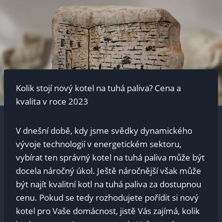
Kolik ⁤stojí nový kotel na tuhá‍ paliva? Cena a​
kvalita v roce 2023
V dnešní době, kdy jsme svědky ​dynamického ​
vývoje technologií v energetickém ⁣sektoru,
vybírat ten​ správný kotel na⁢ tuhá ​paliva může být
docela ⁢náročný úkol. ⁢Ještě náročnější však může
být najít kvalitní kotl na tuhá paliva za dostupnou
cenu. Pokud se tedy​ rozhodujete pořídit si nový⁣
kotel‍ pro Vaše domácnost, jistě Vás zajímá, kolik