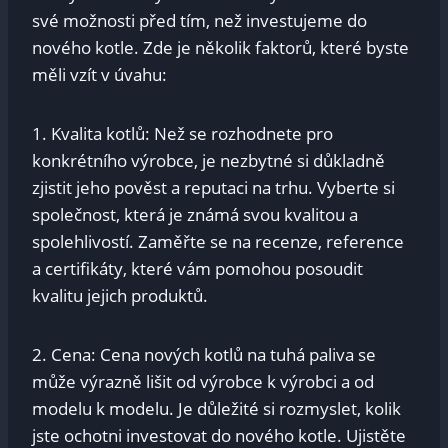
své možnosti před‌ tím, než investujeme do
nového kotle. ⁤Zde je⁤ několik faktorů, které byste
‍měli ⁢vzít v úvahu:
1. Kvalita​ kotlů: Než ‌se rozhodnete pro
konkrétního výrobce, je nezbytné si důkladně
zjistit jeho pověst⁢ a reputaci na ‌trhu. Vyberte si
společnost,‌ která je známá svou kvalitou ‍a
spolehlivostí. Zaměřte se na ⁣recenze, reference
a certifikáty, které vám pomohou posoudit
kvalitu ‌jejich produktů.
2. ⁣Cena: Cena nových kotlů ​na tuhá paliva ⁢se‌
může výrazně‍ lišit od výrobce k výrobci a od
modelu k modelu. Je důležité si rozmyslet, kolik
jste ochotni ​investovat do nového kotle. Ujistěte