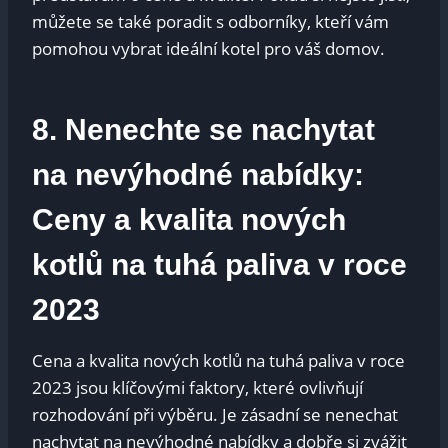
můžete se také poradit‍ s odborníky, kteří vám
pomohou vybrat ideální kotel pro váš ⁢domov.
8. Nenechte ⁢se⁤ nachytat
na nevýhodné nabídky:
Ceny a kvalita nových
kotlů na tuhá⁤ paliva‌ v ⁢roce‌
2023
Cena a kvalita nových kotlů‍ na tuhá paliva v roce
2023 jsou klíčovými ⁢faktory, které ovlivňují
rozhodování při výběru. Je zásadní⁣ se nenechat
nachytat na ⁤nevýhodné nabídky a ‍dobře⁤ si zvážit