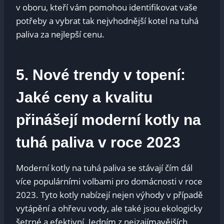
v oboru, kteří vám pomohou identifikovat vaše
⁢potřeby ​a vybrat tak‍ nejvhodnější kotel⁣ na tuhá
paliva za nejlepší cenu.
5. Nové trendy v ‌topení:
‍Jaké ceny a ‍kvalitu
přinášejí moderní ‌kotly na
tuhá paliva v roce 2023
Moderní ⁣kotly ‍na tuhá paliva ‌se stávají čím dál
více populárními ‍volbami pro domácnosti‍ v roce
2023. Tyto⁤ kotly ⁣nabízejí nejen výhody v⁣ případě⁤
vytápění a ohřevu ‍vody, ale​ také jsou ekologicky
šetrné a efektivní. Jedním z nejzajímavějších