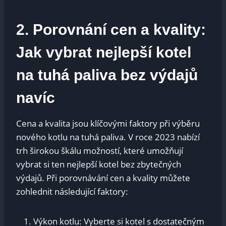
2. Porovnání cen a kvality:
Jak​ vybrat nejlepší kotel
na tuhá paliva bez výdajů
navíc
Cena a kvalita jsou klíčovými faktory ⁢při výběru
⁤nového kotlu na tuhá⁢ paliva. V roce ⁣2023 nabízí
‍trh širokou škálu možností, ‌které umožňují
vybrat ‌si ‌ten nejlepší kotel bez zbytečných⁣
výdajů. Při porovnávání cen a kvality‌ můžete
zohlednit​ následující faktory:
Výkon​ kotlu:‍ Vyberte si⁢ kotel s dostatečným‌