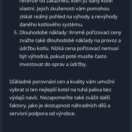
recenze ⁤od ⁢zákazníků, kteří již daný ‌kotel
vlastní.⁣ Jejich zkušenosti ⁣vám pomohou
získat reálný pohled‍ na výhody a nevýhody
daného kotlového systému.
Dlouhodobé⁢ náklady:‍ Kromě pořizovací ceny
zvažte také dlouhodobé⁢ náklady na ‌provoz ⁤a
údržbu kotlu. Nízká cena pořizovací nemusí
být‌ výhodná, pokud poté musíte často
investovat do⁣ oprav a‍ údržby.
Důkladné porovnání cen ​a kvality vám umožní
vybrat si ten nejlepší kotel na tuhá paliva bez
výdajů navíc. Nezapomeňte⁤ také zvážit⁣ další
faktory, jako je dostupnost náhradních dílů a
servisní podpora od výrobce.