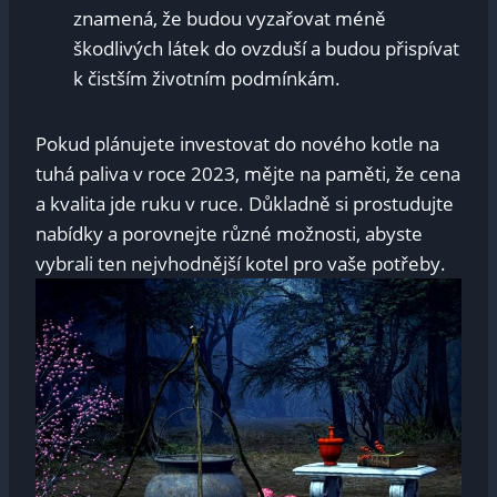
znamená, ​že budou vyzařovat‍ méně
škodlivých⁢ látek do ovzduší a budou přispívat
k čistším​ životním podmínkám.
Pokud plánujete investovat do nového kotle na
tuhá paliva v roce 2023, mějte na paměti, ⁣že cena
a‍ kvalita ​jde ruku v ⁤ruce. Důkladně si prostudujte
nabídky a ⁤porovnejte různé možnosti, abyste
vybrali ten nejvhodnější kotel‍ pro vaše​ potřeby.