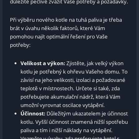
důležité pečlivě zvážit Vaše potřeby a ‍požadavky.
Při výběru nového kotle na tuhá ⁢paliva je třeba
brát v úvahu několik faktorů, které Vám
pomohou najít⁤ optimální řešení pro Vaše
potřeby:
Velikost a výkon:
Zjistěte, jak velký výkon
kotlu je potřebný k ohřevu⁢ Vašeho domu. To
závisí ‍na jeho velikosti, izolaci a požadované⁣
teplotě v místnostech. Určete si také, zda
potřebujete akumulační nádrž, která Vám
umožní vyrovnat oscilace vytápění.
Účinnost:
Důležitým ukazatelem je účinnost
kotlu. Vyšší účinnost ⁢znamená nižší spotřebu
paliva a tím i nižší náklady ‌na vytápění.
⁣Vezměte v úvahu, zda preferujete kotel s