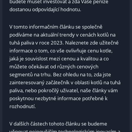
budete ‍muset investovat a zda Vaše peníze
⁣dostanou odpovídající hodnotu.
V tomto informačním článku se ‍společně
podíváme na aktuální⁣ trendy v cenách⁣ kotlů⁣ na ​
tuhá paliva v ⁣roce 2023.⁢ Naleznete zde užitečné
informace o tom, co vše ovlivňuje cenu kotle,
⁤jaká je‌ souvislost ‌mezi cenou a ‌kvalitou a co ​
můžete očekávat od ⁢různých cenových
segmentů na trhu. Bez⁣ ohledu na to, zda jste
zainteresovaný začátečník ⁣v oblasti kotlů na⁣ tuhá
paliva, nebo pokročilý uživatel,‌ naše články ⁤vám
⁣poskytnou nezbytné​ informace potřebné k
rozhodnutí.
V dalších částech tohoto článku ​se​ budeme
věnovat nejnovějším technologickým inovacím​ a