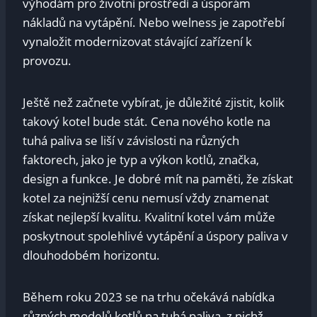
výhodám pro životní prostředí a úsporám​
nákladů na vytápění. Nebo welness je zapotřebí
vynaložit modernizovat stávající zařízení k
provozu.
Ještě než začnete vybírat, ⁢je⁢ důležité zjistit, kolik⁤
takový kotel bude stát. Cena nového kotle na⁣
tuhá⁣ paliva se liší⁢ v závislosti⁣ na různých ​
faktorech, jako je typ ‌a výkon kotlů, značka,
design a funkce. Je ​dobré mít na ​paměti, že získat
kotel za ⁢nejnižší cenu nemusí vždy‌ znamenat
získat nejlepší kvalitu. Kvalitní ⁣kotel vám může​
poskytnout spolehlivé vytápění a úspory paliva v
dlouhodobém horizontu.
Během roku 2023 se na trhu očekává nabídka⁢
různých modelů kotlů na tuhá ⁢paliva, ⁢z⁣ nichž