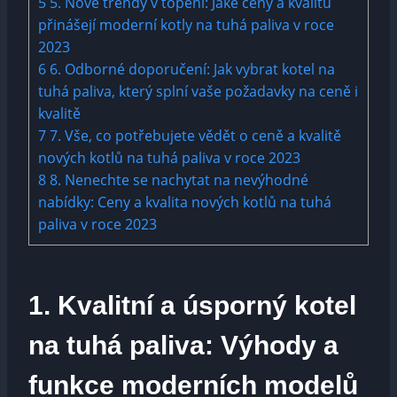
5
5. Nové trendy v ‌topení: ‍Jaké ceny a ‍kvalitu
přinášejí moderní ‌kotly na tuhá paliva v roce
2023
6
6.‍ Odborné⁣ doporučení: Jak vybrat⁤ kotel ‍na
tuhá paliva, který splní vaše​ požadavky na ceně i
kvalitě
7
7. ‌Vše, ​co potřebujete vědět o ceně a ​kvalitě
nových kotlů na tuhá paliva⁤ v roce ⁣2023
8
8. Nenechte ⁢se⁤ nachytat na nevýhodné
nabídky: Ceny a kvalita nových kotlů na tuhá⁤
paliva‌ v ⁢roce‌ 2023
1.⁣ Kvalitní a⁣ úsporný kotel
na tuhá paliva: Výhody a ​
funkce moderních‌ modelů