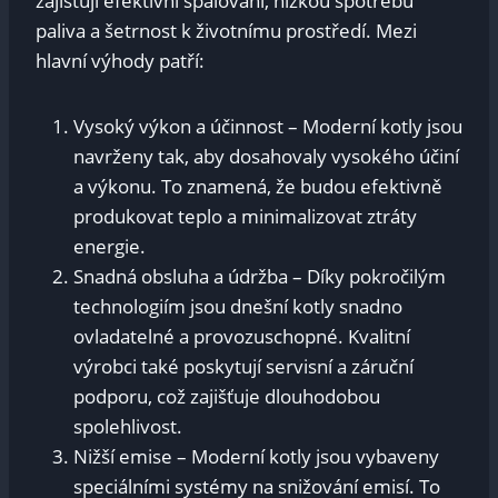
zajišťují efektivní spalování, ⁤nízkou spotřebu
paliva a šetrnost k životnímu prostředí. Mezi
hlavní výhody patří:
Vysoký výkon a účinnost – Moderní kotly jsou
navrženy tak, aby ‍dosahovaly vysokého účiní
a výkonu. To znamená, že budou efektivně
produkovat teplo a minimalizovat ztráty⁢
energie.
Snadná ‌obsluha a údržba – Díky pokročilým
technologiím jsou dnešní kotly snadno
ovladatelné a provozuschopné. Kvalitní
výrobci také poskytují servisní a záruční
podporu, což zajišťuje dlouhodobou
spolehlivost.
Nižší emise – Moderní kotly jsou vybaveny
speciálními systémy na ‌snižování emisí. To