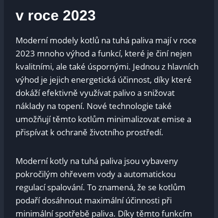
⁢v‌ roce 2023
Moderní modely ​kotlů⁢ na tuhá paliva mají‌ v roce
2023 mnoho​ výhod a ⁤funkcí, které je činí‍ nejen
kvalitními, ale také úspornými. Jednou z hlavních
výhod je jejich energetická účinnost, díky které⁤
dokáží efektivně ⁤využívat palivo a snižovat
náklady na topení. Nové technologie ​také
umožňují těmto kotlům minimalizovat emise a
přispívat k ochraně životního prostředí.
Moderní ⁤kotly na⁤ tuhá paliva ⁣jsou vybaveny
pokročilým ohřevem‍ vody a ​automatickou
regulací⁣ spalování. To znamená,⁤ že‍ se kotlům
podaří dosáhnout maximální účinnosti při
⁤minimální spotřebě paliva. Díky těmto funkcím