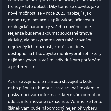
trendy‌ v této oblasti. Díky ​tomu se dozvíte, jaké
‍nové možnosti se ⁣v roce 2023⁤ nabízejí a jak
mohou‌ tyto inovace zlepšit výkon, účinnost a
ekologické parametry vašeho nového kotle.
Nejenže budeme zkoumat současné trhové
‍aktivity, ⁢ale poskytneme vám ‍také‌ srovnání
nejrůznějších možností, ‍které jsou dnes
dostupné na trhu, abyste ​mohli ⁢vybrat kotl, který
nejlépe vyhovuje vašim ⁤individuálním potřebám​
a‍ preferencím.
Ať už se zajímáte o náhradu stávajícího kotle
nebo plánujete⁣ budoucí instalaci, ‍naším cílem je
poskytnout vám ‌informace, které vám pomohou
udělat informované‍ rozhodnutí. Věříme,‌ že ⁣tento
článek vám bude nápomocný nejen při výběru