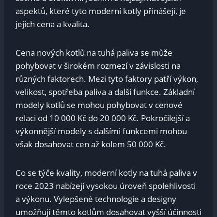
aspektů, ⁣které tyto moderní kotly přinášejí, je
jejich cena a⁤ kvalita.
Cena nových kotlů na tuhá paliva se může
pohybovat v širokém rozmezí v závislosti na
různých ‍faktorech. Mezi ⁢tyto faktory patří výkon,
velikost, spotřeba paliva a další funkce. Základní
modely⁣ kotlů se mohou pohybovat⁤ v cenové
relaci⁤ od 10 000 Kč do‌ 20 ⁤000 Kč. Pokročilejší a
výkonnější modely s ‍dalšími funkcemi mohou
však dosahovat cen⁣ až ‍kolem 50 000 Kč.
Co se týče kvality, ⁤moderní kotly​ na ⁤tuhá paliva v
roce 2023 nabízejí vysokou úroveň spolehlivosti
a‌ výkonu.⁤ Vylepšené technologie⁤ a designy
umožňují těmto kotlům dosahovat vyšší účinnosti