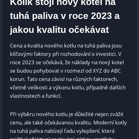
Kolik stojí nový kotel na
tuhá paliva v roce 2023 a
jakou kvalitu očekávat
Cena‌ a ⁣kvalita nového⁢ kotlu na tuhá paliva jsou
klíčovými⁤ faktory při rozhodování o investici. V
roce ‍2023⁤ se očekává, že náklady ​na nový kotel
se budou ‍pohybovat v rozmezí od ​XYZ do ABC
korun. Tato⁢ cena závisí na​ různých faktorech,
‌včetně ‍velikosti a ‍výkonu​ kotlu, ‌případně​ dalších
vlastnostech a ⁣funkcí.
Při výběru nového kotlu je důležité nejen zvážit
cenu, ‌ale​ také očekávanou kvalitu. Moderní​ kotly
na tuhá ⁢paliva nabízejí ⁤řadu vylepšení, která