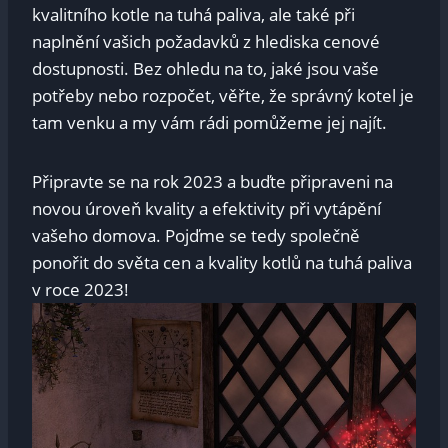
kvalitního kotle na​ tuhá paliva, ale také⁤ při
naplnění vašich požadavků z hlediska cenové
⁣dostupnosti. Bez ohledu ‌na to,‍ jaké jsou vaše
potřeby nebo ⁢rozpočet, věřte, že správný kotel⁣ je⁢
tam venku a​ my vám rádi pomůžeme jej⁣ najít.
Připravte se na rok 2023 a buďte připraveni ​na
novou úroveň kvality a efektivity při vytápění
⁣vašeho domova. Pojďme se​ tedy‌ společně
ponořit do světa cen a kvality kotlů na⁤ tuhá paliva​
v roce 2023!