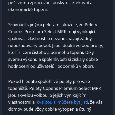
pečlivému zpracování poskytují efektivní a
ekonomické topení.
Srovnání s jinými peletami ukazuje, že⁣ Pelety
⁤Copens Premium​ Select MRK mají vynikající
spalovací vlastnosti a ​nezanechávají žádný
nepožadovaný​ popel. Jsou ⁣ideální volbou pro ty,
kteří si‍ cení čistého a účinného‌ topení. Díky
svému výkonu a spolehlivosti si získaly ⁤dobré
hodnocení⁢ od uživatelů i ‍odborníků v oboru.
Pokud hledáte spolehlivé pelety pro ‍vaše
topeniště, Pelety Copens Premium Select MRK
jsou skvělou volbou. S jejich vynikajícími
vlastnostmi a ⁣
kvalitou si můžete být jisti
, že váš
domov ​bude ‌vždy dobře vytopen a⁤ útulný.