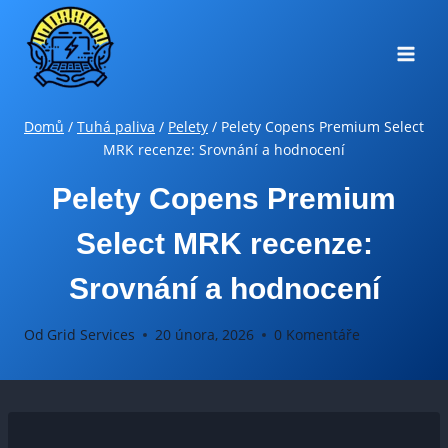
Přeskočit
na
obsah
Domů
/
Tuhá paliva
/
Pelety
/
Pelety Copens Premium Select
MRK recenze: Srovnání a hodnocení
Pelety Copens Premium
Select MRK recenze:
Srovnání a hodnocení
Od
Grid Services
20 února, 2026
0 Komentáře