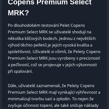
Copens ⁢Premium Select
MRK?
Po dlouhodobém testování Pelet‌ Copens
Premium Select​ MRK se ⁢uživatelé shodují⁢ na
několika⁣ klíčových bodech. Jednou z‌ největších
výhod těchto pelletů ‍je jejich vysoká kvalita⁤ a
spolehlivost. Uživatelé si ⁤všimli,‍ že Pelety Copens
Premium Select MRK jsou​ vyrobeny s ‌precizností
a pečlivostí, ⁣což ⁣se projevuje ​v jejich výkonnosti
při spalování.
Dále, uživatelé zaznamenali, že⁢ Pelety Copens
Premium Select⁣ MRK mají vynikající výhřevnost a
minimalizují tvorbu sazí​ a zplodin. ​To nejen že
zvyšuje účinnost ⁢topení,​ ale také ⁣snižuje náklady