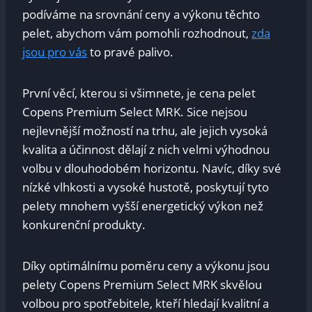
podíváme na srovnání ceny⁤ a výkonu těchto​
pelet, ‍abychom vám pomohli rozhodnout,
zda
jsou pro vás
to pravé palivo.
První ‍věcí,‍ kterou si všimnete,⁤ je cena pelet
⁢Copens Premium ⁣Select⁢ MRK. ‍Sice nejsou⁢
nejlevnější možností na trhu, ale jejich vysoká
kvalita ⁢a účinnost dělají ⁤z nich​ velmi ‍výhodnou
volbu‌ v dlouhodobém horizontu. ‍Navíc, díky své
nízké vlhkosti a ‌vysoké hustotě, poskytují‍ tyto⁣
pelety mnohem vyšší ​energetický výkon než
konkurenční ⁢produkty.
Díky optimálnímu poměru​ ceny a výkonu ⁢jsou
⁢pelety Copens Premium Select MRK skvělou
volbou pro ⁤spotřebitele, kteří‌ hledají kvalitní⁤ a