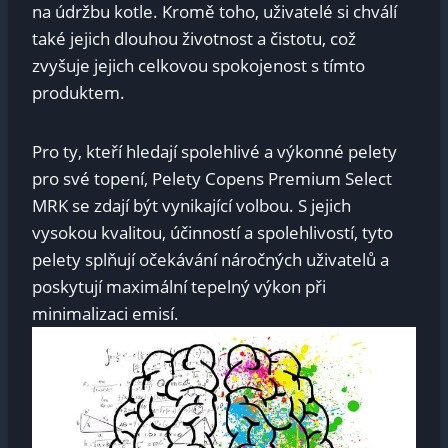
na údržbu ⁢kotle. Kromě toho, uživatelé si chválí
také jejich‍ dlouhou životnost a čistotu, ⁤což⁤
zvyšuje jejich‌ celkovou spokojenost‍ s tímto
produktem.
Pro ty,‌ kteří hledají spolehlivé‌ a ⁣výkonné ​pelety
pro své topení, Pelety Copens​ Premium Select⁢
MRK se zdají být vynikající volbou.⁤ S jejich‍
vysokou kvalitou, účinností⁤ a⁢ spolehlivostí, ⁤tyto
pelety splňují očekávání náročných uživatelů a
‌poskytují ‍maximální ⁣tepelný výkon při‌
minimalizaci emisí.