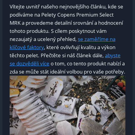
Vítejte ​uvnitř ‍našeho nejnovějšího článku, kde se
podíváme ⁤na Pelety Copens‍ Premium Select
MRK a ‍provedeme⁢ detailní srovnání a hodnocení
tohoto produktu.⁢ S cílem ​poskytnout vám
nezaujatý a ucelený přehled,
se zaměříme na
klíčové​ faktory
,⁣ které ovlivňují⁢ kvalitu a‌ výkon‍
těchto pelet. Přečtěte⁢ si ‌náš článek dále,
abyste
se dozvěděli více
o tom, ⁤co tento produkt ‌nabízí a
zda se může stát ideální⁣ volbou pro vaše potřeby.