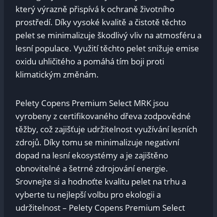
který výrazně přispívá k ochraně životního
prostředí. Díky vysoké kvalitě a ‌čistotě těchto
pelet se minimalizuje škodlivý ⁤vliv ⁣na atmosféru a
lesní populace. Využití těchto pelet snižuje ⁤emise
oxidu‌ uhličitého a pomáhá tím boji ‌proti
klimatickým změnám.
Pelety Copens Premium ⁢Select MRK jsou⁣
vyrobeny ‍z certifikovaného dřeva zodpovědné
těžby,‌ což zajišťuje udržitelnost využívání ​lesních
zdrojů. Díky tomu se minimalizuje ‍negativní
dopad⁤ na lesní ekosystémy a je zajištěno
obnovitelné a šetrné zdrojování energie.
Srovnejte si ⁣a‌ hodnoťte kvalitu pelet na​ trhu a
⁤vyberte tu nejlepší volbu pro ekologii a
udržitelnost – ‍Pelety Copens Premium ‌Select