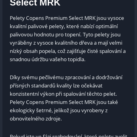
Select MRK
Pelety⁤ Copens Premium​ Select MRK jsou vysoce
⁢kvalitní palivové pelety,⁤ které nabízí optimální
palivovou hodnotu pro topení. Tyto pelety jsou
vyráběny z vysoce kvalitního⁢ dřeva ⁢a mají velmi
nízký obsah popela, což​ zajišťuje čisté ‌spalování a
snadnou údržbu vašeho topidla.
Díky svému pečlivému zpracování a dodržování⁢
přísných standardů kvality lze ‌očekávat
konzistentní‍ výkon při spalování těchto pelet.
Pelety⁢ Copens Premium Select MRK jsou také
ekologicky šetrné, jelikož jsou ⁤vyrobeny z
⁢obnovitelného​ zdroje.
Pokud jste ve fázi ⁣rozhodování, které pelety zvolit