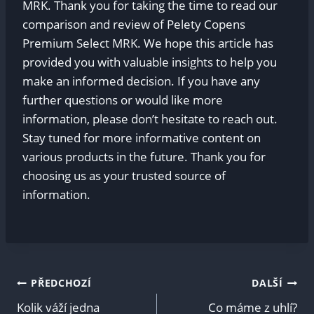
MRK. Thank you for ⁣taking the time to read⁣ our
comparison and review of‌ Pelety Copens
Premium Select MRK. ​We hope ⁤this⁤ article has
provided you with ⁣valuable insights to ‍help you
make an ⁤informed‌ decision. If you ‌have any
further questions or would​ like more
information, please don’t hesitate to reach out.
Stay ⁣tuned​ for more informative content on
various products in⁤ the future. Thank you for
⁣choosing us as your ‍trusted source of
information.‍
Navigace
PŘEDCHOZÍ
DALŠÍ
Kolik váží jedna
Co máme z uhlí?