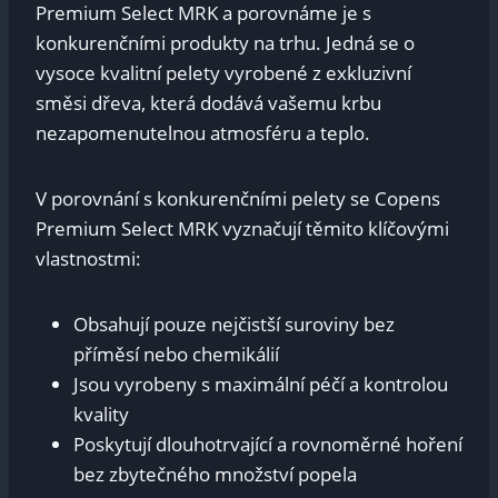
Premium Select‍ MRK a porovnáme je ⁢s
konkurenčními produkty na trhu. Jedná‌ se⁤ o
vysoce kvalitní pelety ⁣vyrobené ⁣z exkluzivní
směsi dřeva, která dodává vašemu krbu
nezapomenutelnou atmosféru⁤ a teplo.
V⁢ porovnání s konkurenčními pelety se Copens
Premium ‍Select MRK⁣ vyznačují těmito⁤ klíčovými
vlastnostmi:
Obsahují ‌pouze ⁣nejčistší suroviny⁤ bez
příměsí ⁤nebo chemikálií
Jsou‌ vyrobeny ⁣s ‍maximální péčí‌ a‌ kontrolou
⁣kvality
Poskytují‍ dlouhotrvající a rovnoměrné ⁢hoření
‍bez⁢ zbytečného ‌množství⁣ popela