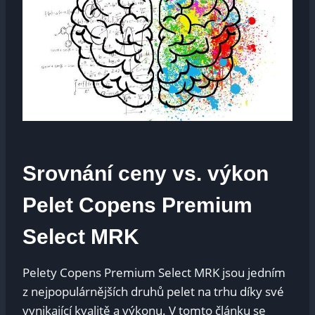
Srovnání ‌ceny⁣ vs. výkon
Pelet Copens Premium⁣
Select MRK
Pelety Copens Premium Select MRK‌ jsou jedním⁣
z ‌nejpopulárnějších druhů pelet ⁤na trhu⁣ díky své​
vynikající​ kvalitě a výkonu.⁣ V tomto článku se