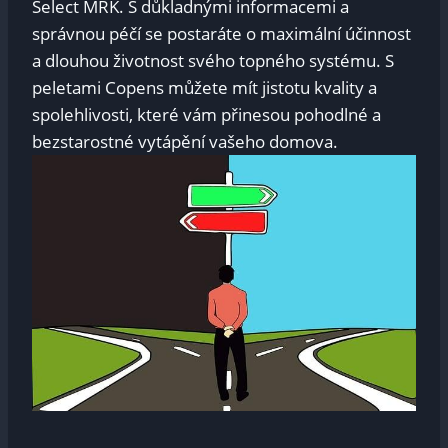
Select MRK. S důkladnými informacemi a
správnou ⁤péčí ⁢se postaráte o maximální účinnost
a dlouhou​ životnost svého topného systému. ⁣S‍
peletami Copens můžete mít jistotu kvality a‌
spolehlivosti, které vám ‍přinesou ‌pohodlné a
bezstarostné vytápění vašeho ⁣domova.