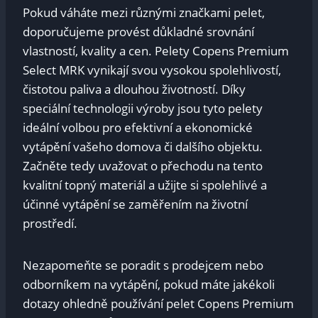
Pokud váháte mezi různými značkami pelet,
doporučujeme provést důkladné srovnání
vlastností, kvality a ⁢cen. Pelety‌ Copens Premium
‍Select‍ MRK⁣ vynikají ‍svou ⁢vysokou spolehlivostí,
čistotou paliva a⁢ dlouhou⁤ životností. Díky⁤
speciální technologii ⁤výroby jsou tyto pelety
ideální ‍volbou ⁢pro efektivní a ⁤ekonomické
vytápění⁣ vašeho‌ domova či dalšího objektu.
Začněte tedy uvažovat o přechodu ‌na⁤ tento
⁣kvalitní ​topný ⁤materiál​ a užijte⁢ si spolehlivé a
účinné ⁤vytápění se zaměřením ‍na ​životní
prostředí.
Nezapomeňte‍ se ⁣poradit s prodejcem nebo
odborníkem na vytápění, pokud‍ máte jakékoli
⁣dotazy ohledně používání pelet Copens Premium