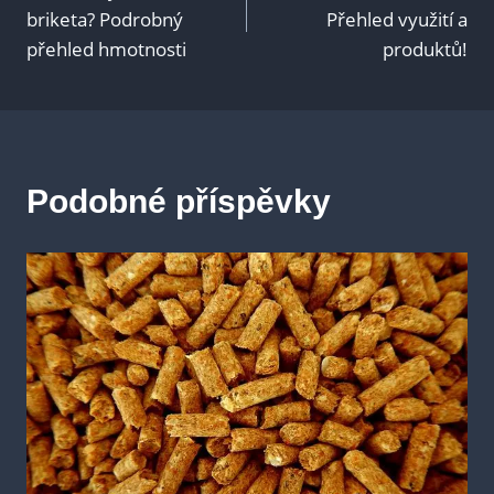
pro
briketa? Podrobný
Přehled využití a
přehled hmotnosti
produktů!
příspěvek
Podobné příspěvky