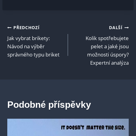
Navigace
PŘEDCHOZÍ
DALŠÍ
Jak vybrat brikety:
Kolik spotřebujete
pro
Návod na výběr
pelet a jaké jsou
správného typu briket
možnosti úspory?
příspěvek
Expertní analýza
Podobné příspěvky