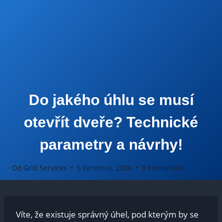
Do jakého úhlu se musí
otevřít dveře? Technické
parametry a návrhy!
Od
Grid Services
5 července, 2026
0 Komentáře
Víte, že existuje správný úhel, ⁤pod ⁢kterým by⁤ se