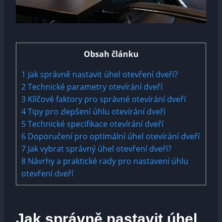
Obsah článku
1
Jak správně nastavit úhel otevření ⁤dveří?
2
Technické parametry⁤ otevírání ​dveří
3
Klíčové faktory pro správné otevírání ⁢dveří
4
Tipy pro zlepšení úhlu otevírání dveří
5
Technické specifikace ‌otevírání ⁣dveří
6
Doporučení pro optimální úhel otevírání dveří
7
Jak ​vybrat správný ​úhel otevření ⁢dveří?
8
Návrhy a⁢ praktické rady pro nastavení úhlu
otevření dveří
Jak správně nastavit úhel