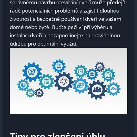
správnému návrhu otevírání ​dveří může předejít
řadě potenciálních problémů⁣ a zajistit dlouhou
životnost⁣ a ​bezpečné používání dveří ve vašem
domě nebo bytě. ⁢Buďte pečliví⁣ při⁢ výběru a
instalaci dveří a nezapomínejte na⁣ pravidelnou
údržbu pro optimální ⁢využití.
Tipy pro zlepšení úhlu