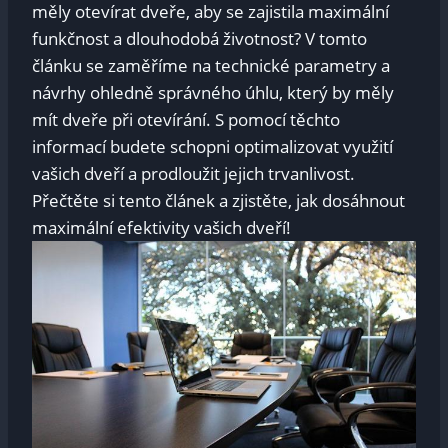
měly otevírat dveře, aby se zajistila maximální
⁢funkčnost a⁤ dlouhodobá ‌životnost? ​V tomto
článku se zaměříme na technické parametry a
návrhy ohledně správného úhlu, který by měly
mít ​dveře ⁤při otevírání.‌ S pomocí těchto
informací budete schopni​ optimalizovat využití
vašich dveří a prodloužit jejich ‍trvanlivost.
Přečtěte si ⁤tento článek a ⁤zjistěte, jak ⁣dosáhnout
maximální efektivity vašich dveří!