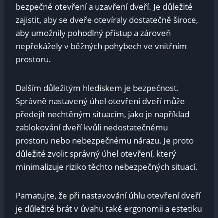
‌bezpečné otevření a uzavření dveří. ‌Je důležité
zajistit, aby se dveře otevíraly dostatečně⁢ široce,‌
aby umožnily⁢ pohodlný přístup⁢ a zároveň
nepřekážely⁤ v⁣ běžných pohybech ve vnitřním
prostoru.
Dalším​ důležitým ⁤hlediskem je bezpečnost.
Správně nastavený ⁤úhel otevření dveří může
předejít nechtěným situacím, jako je⁣ například
zablokování‌ dveří kvůli nedostatečnému
prostoru nebo nebezpečnému nárazu. Je proto
důležité zvolit správný úhel otevření, který
minimalizuje riziko⁢ těchto nebezpečných situací.
Pamatujte, že při nastavování úhlu otevření dveří
je důležité brát v úvahu také ergonomii a estetiku