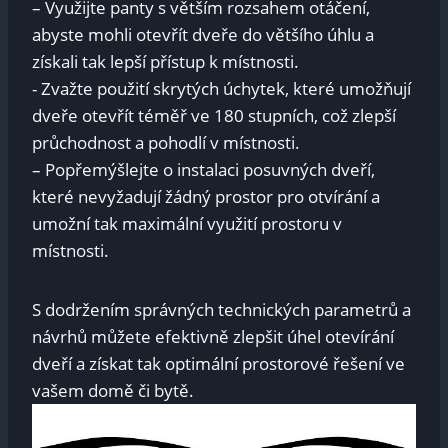
– Využijte panty s⁤ větším rozsahem otáčení,
abyste mohli otevřít dveře do většího úhlu a
získali tak⁤ lepší‍ přístup k místnosti.
-⁣ Zvažte použití skrytých úchytek, ‌které umožňují
dveře otevřít téměř ve ​180 stupních, ‌což‍ zlepší
průchodnost a pohodlí v místnosti.
– Popřemýšlejte ‌o instalaci posuvných dveří,
které nevyžadují‌ žádný prostor pro otvírání a
umožní ⁤tak​ maximální využití prostoru v
⁤místnosti.
S ‍dodržením ‌správných technických parametrů a
návrhů můžete efektivně zlepšit úhel otevírání
dveří ⁢a získat tak optimální prostorové řešení ve
vašem ‌domě či bytě.