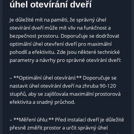
úhel otevírání dveří
Je důležité‍ mít ⁣na paměti,⁤ že správný úhel
otevírání dveří​ může mít vliv na funkčnost a
bezpečnost⁣ prostoru.⁤ Doporučuje se dodržovat
optimální úhel otevření dveří⁤ pro maximální
pohodlí a efektivitu. Zde jsou některé technické
parametry a návrhy pro správné ‍otevírání dveří:
– **Optimální úhel otevírání:** Doporučuje se
nastavit ⁢úhel otevírání dveří na‌ zhruba 90-120
‌stupňů, ‍aby se zajišťovala maximální‍ prostorová
efektivita a snadný průchod.
– **Měření úhlu:** Před‍ instalací ⁣dveří je ‌důležité
přesně změřit prostor a určit⁢ správný⁤ úhel