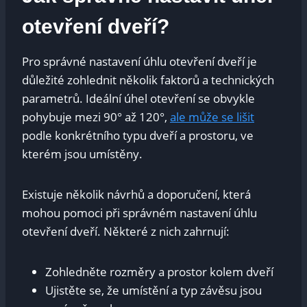
otevření ⁤dveří?
Pro správné nastavení úhlu⁣ otevření ⁣dveří​ je
důležité zohlednit několik faktorů a technických⁣
parametrů.‍ Ideální úhel ⁢otevření se obvykle⁣
pohybuje⁤ mezi‌ 90° až 120°,
ale ⁢může se lišit
‍podle konkrétního typu dveří a prostoru, ve
⁢kterém jsou umístěny.
Existuje několik ​návrhů a doporučení, která⁢
mohou pomoci při ‍správném nastavení úhlu
otevření dveří.​ Některé z nich⁢ zahrnují:
Zohledněte rozměry a prostor kolem​ dveří
Ujistěte se, že umístění a typ závěsu jsou