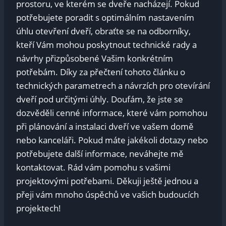
‍prostoru, ve kterém se dveře nacházejí. Pokud
potřebujete ⁢poradit s optimálním nastavením
úhlu otevření dveří, obraťte se na odborníky,
kteří Vám mohou poskytnout technické⁢ rady a
návrhy přizpůsobené Vašim konkrétním
potřebám. Díky za přečtení tohoto⁢ článku o
‌technických parametrech a návrzích pro otevírání⁣
dveří ⁣pod určitými úhly. Doufám, že jste se
dozvěděli⁣ cenné informace, které​ vám ⁤pomohou
při plánování⁢ a instalaci dveří ve ​vašem domě
nebo kanceláři. Pokud máte jakékoli dotazy nebo‌
potřebujete další informace, neváhejte mě
kontaktovat. Rád vám pomohu s vašimi⁣
projektovými potřebami. ​Děkuji⁣ ještě jednou a
přeji vám ⁢mnoho úspěchů ve vašich budoucích
projektech!