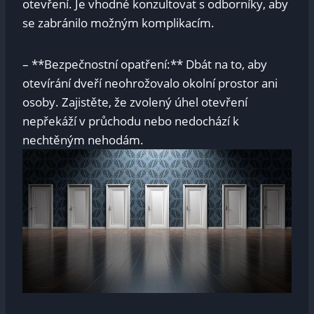
otevření.⁢ Je⁢ vhodné ‍konzultovat s odborníky, aby
se zabránilo možným komplikacím.
– **Bezpečnostní opatření:** ​Dbát ⁤na to, aby
otevírání dveří neohrožovalo okolní prostor ani
osoby. Zajistěte, že zvolený úhel otevření
nepřekáží v průchodu nebo nedochází‌ k
nechtěným nehodám.