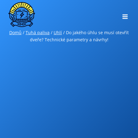
Přeskočit
na
obsah
Domů
/
Tuhá paliva
/
Uhlí
/
Do jakého úhlu se musí otevřít
dveře? Technické parametry a návrhy!