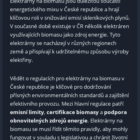
Elektrárny na biomasu jsou důležitou součástí
energetického mixu v České republice a hrají
klíčovou roli v snižování emisí skleníkových plynů.
V současné době existuje v ČR několik elektráren
využívajících biomasu jako zdroj energie. Tyto
elektrárny se nacházejí v různých regionech
země a přispívají k udržitelnému způsobu výroby
elektřiny.
Vědět o regulacích pro elektrárny na biomasu v
České republice je klíčové pro dodržování
přísných environmentálních standardů a zajištění
efektivního provozu. Mezi hlavní regulace patří
emisní limity
,
certifikace biomasy
a
podpora
obnovitelných zdrojů energie
. Elektrárny na
biomasu se musí řídit těmito pravidly, aby mohly
fungovat v souladu s legislativou a chránit životní