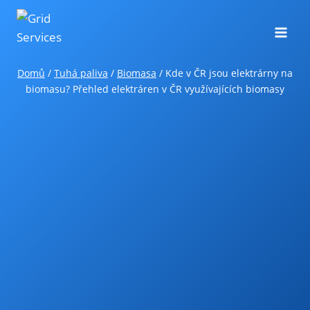
Přeskočit
na
obsah
Domů
/
Tuhá paliva
/
Biomasa
/
Kde v ČR jsou elektrárny na
biomasu? Přehled elektráren v ČR využívajících biomasy