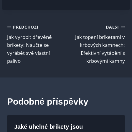
Navigace
PŘEDCHOZÍ
DALŠÍ
Jak vyrobit dřevěné
Jak topení briketami v
pro
brikety: Naučte se
krbových kamnech:
vyrábět své vlastní
Efektivní vytápění s
příspěvek
palivo
krbovými kamny
Podobné příspěvky
Jaké uhelné brikety jsou