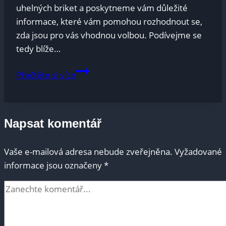
uhelných briket a poskytneme vám důležité
informace, které vám pomohou ‍rozhodnout ⁤se,
zda jsou pro vás vhodnou ⁤volbou. Podívejme ‍se
tedy blíže…
Kolik
Přečtěte si více
mj
mají
uhelné
Napsat komentář
brikety?
Odborné
Vaše e-mailová adresa nebude zveřejněna.
Vyžadované
zhodnocení
informace jsou označeny
*
obsahu