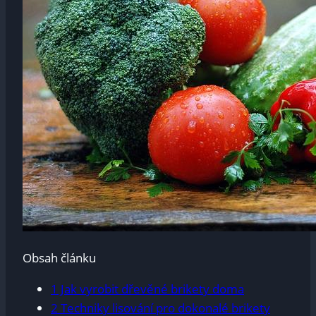
Obsah článku
1
Jak vyrobit dřevěné brikety doma
2
Techniky lisování pro dokonalé brikety