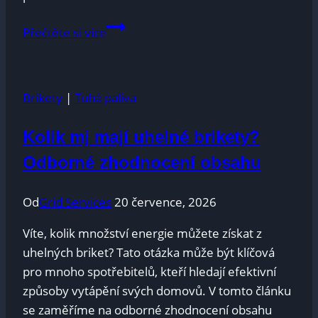
Kolik
Přečtěte si více
váží
kubík
pelet
Brikety
|
Tuhá paliva
a
jak
Kolik mj mají uhelné brikety?
to
ovlivní
Odborné zhodnocení obsahu
jejich
skladování
Od
Grid Services
20 července, 2026
a
Víte, kolik množství‍ energie můžete získat z⁤
přepravu?
uhelných briket? Tato otázka může být klíčová
pro mnoho spotřebitelů, kteří hledají efektivní
způsoby vytápění svých ​domovů. V​ tomto článku
⁣se zaměříme na odborné​ zhodnocení obsahu