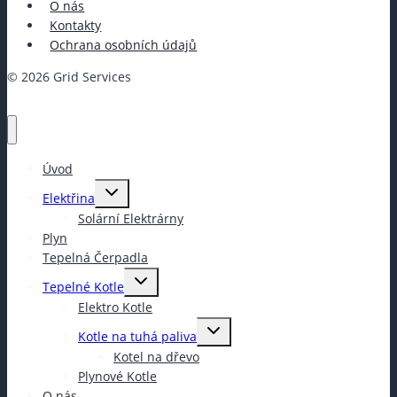
O nás
Kontakty
Ochrana osobních údajů
© 2026 Grid Services
Úvod
Toggle
Elektřina
child
menu
Solární Elektrárny
Plyn
Tepelná Čerpadla
Toggle
Tepelné Kotle
child
menu
Elektro Kotle
Toggle
Kotle na tuhá paliva
child
menu
Kotel na dřevo
Plynové Kotle
O nás