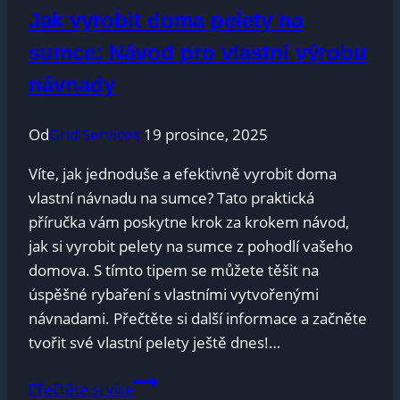
25?
Jak vyrobit doma pelety na
Tipy
pro
sumce: Návod pro vlastní výrobu
správný
návnady
výběr
Od
Grid Services
19 prosince, 2025
Víte, jak jednoduše a efektivně vyrobit doma
vlastní návnadu na sumce? Tato praktická
příručka vám poskytne krok za krokem návod,
jak si vyrobit pelety na sumce z pohodlí vašeho
domova. S tímto tipem se můžete těšit na
úspěšné rybaření s vlastními vytvořenými
návnadami. Přečtěte si další informace a začněte
tvořit své vlastní pelety ještě dnes!…
Jak
Přečtěte si více