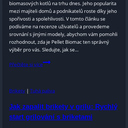
biomasových kotlů na trhu dnes. Jeho⁤ popularita
mezi majiteli domů a podnikatelů ‍roste⁢ díky jeho
spořivosti a spolehlivosti. V tomto článku se
podíváme na ⁤recenze uživatelů a provedeme
srovnání s jinými modely, abychom ​vám ⁤pomohli
rozhodnout, zda je Pellet Biomac ten správný
výběr ​pro vás. Sledujte, jak ​se…
Pelety
Přečtěte si více
Biomac
recenze:
Zkušenosti
Brikety
|
Tuhá paliva
uživatelů
a
Jak zapalit brikety v grilu: Rychlý
srovnání
start grilování s briketami