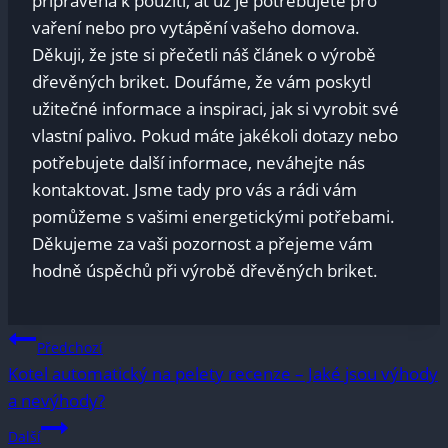
připravena k použití, ať už je potřebujete pro
vaření nebo pro vytápění vašeho domova.
Děkuji, že jste si přečetli náš článek o výrobě
dřevěných briket. Doufáme, že vám poskytl
užitečné informace a inspiraci, jak si vyrobit své
vlastní palivo. Pokud máte jakékoli dotazy nebo
potřebujete další informace, neváhejte nás
kontaktovat. Jsme tady pro vás a rádi vám
pomůžeme s vašimi energetickými potřebami.
Děkujeme za vaši pozornost a přejeme vám
hodně úspěchů při výrobě dřevěných briket.
Navigace
Předchozí
Kotel automatický na pelety recenze – Jaké jsou výhody
pro
a nevýhody?
příspěvek
Další