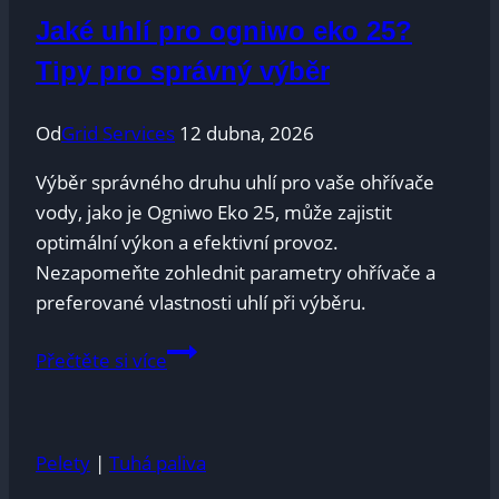
start
Jaké uhlí pro ogniwo eko 25?
grilování
s
Tipy pro správný výběr
briketami
Od
Grid Services
12 dubna, 2026
Výběr správného druhu uhlí pro vaše ohřívače
vody, jako je Ogniwo Eko 25, může zajistit
optimální výkon a efektivní provoz.
Nezapomeňte zohlednit parametry ohřívače a
preferované vlastnosti uhlí při výběru.
Jaké
Přečtěte si více
uhlí
pro
ogniwo
Pelety
|
Tuhá paliva
eko