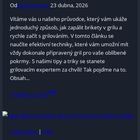
Od
Grid Services
23 dubna, 2026
Vítáme vás u našeho průvodce, který vám ukáže
jednoduchý způsob, jak zapálit brikety v grilu a
rychle začít s grilováním. V tomto článku se
naučíte efektivní techniky, které vám umožní mít
vždy dokonale připravený gril pro vaše oblíbené
pokrmy. S našimi tipy a triky se stanete
grilovacím expertem za chvíli! Tak pojďme na to.
Obsah…
Jak
Přečtěte si více
zapalit
brikety
v
grilu:
Tuhá paliva
|
Uhlí
Rychlý