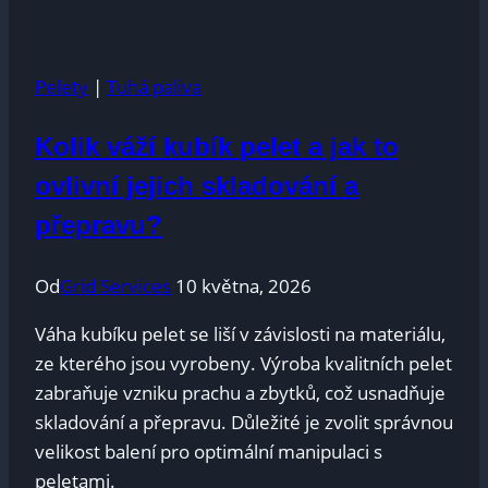
vyrobit
doma
pelety
Pelety
|
Tuhá paliva
na
sumce:
Kolik váží kubík pelet a jak to
Návod
pro
ovlivní jejich skladování a
vlastní
přepravu?
výrobu
návnady
Od
Grid Services
10 května, 2026
Váha kubíku pelet se liší v závislosti na materiálu,
ze kterého jsou vyrobeny. Výroba kvalitních pelet
zabraňuje vzniku prachu a zbytků, což usnadňuje
skladování a přepravu. Důležité je zvolit správnou
velikost balení pro optimální manipulaci s
peletami.