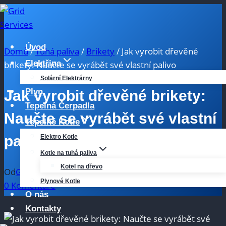
Přeskočit
na
obsah
Úvod
Domů
/
Tuhá paliva
/
Brikety
/
Jak vyrobit dřevěné
Elektřina
brikety: Naučte se vyrábět své vlastní palivo
Solární Elektrárny
Plyn
Jak vyrobit dřevěné brikety:
Tepelná Čerpadla
Naučte se vyrábět své vlastní
Tepelné Kotle
palivo
Elektro Kotle
Kotle na tuhá paliva
Kotel na dřevo
Od
Grid Services
5 dubna, 2026
Plynové Kotle
0 Komentáře
O nás
Kontakty