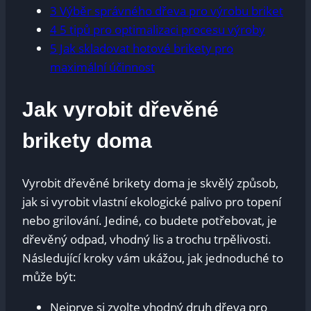
3
Výběr správného dřeva pro výrobu briket
4
5 tipů pro optimalizaci procesu výroby
5
Jak skladovat hotové brikety pro
maximální účinnost
Jak vyrobit dřevěné
brikety doma
Vyrobit dřevěné brikety doma je skvělý způsob,
jak si vyrobit vlastní ekologické palivo pro topení
nebo grilování. Jediné, co budete potřebovat, je
dřevěný odpad, vhodný lis a trochu trpělivosti.
Následující kroky vám ukážou, jak jednoduché to
může být:
Nejprve si zvolte vhodný druh dřeva pro