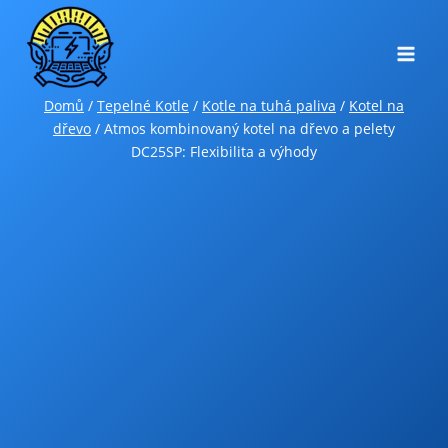
Přeskočit
na
obsah
Domů
/
Tepelné Kotle
/
Kotle na tuhá paliva
/
Kotel na
dřevo
/
Atmos kombinovaný kotel na dřevo a pelety
DC25SP: Flexibilita a výhody