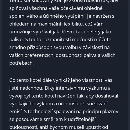
Tento sofistikovaný kotl je zkonstruován tak, aby
splňoval všechna vaše očekávání ohledně
spolehlivého a účinného vytápění. Je navržen s
ohledem na maximální flexibilitu, což vám
umožňuje využívat jak dřevo, tak i pelety jako
palivo. S touto rozmanitostí možností můžete
snadno přizpůsobit svou volbu v závislosti na
vašich preferencích, dostupnosti paliva a vašich
potřebách.
Co tento kotel dále vyniká? Jeho vlastnosti vás
jistě nadchnou. Díky intenzivnímu výzkumu a
vývoji byl tento kotel navržen tak, aby dosahoval
vynikajícího výkonu a účinnosti při snižování
emisí. S technologií spalování na principu plazmy
se posouváme směrem k udržitelnější
budoucnosti, aniž bychom museli upustit od