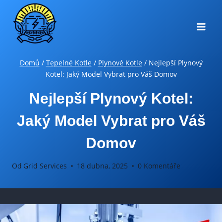
Přeskočit
na
obsah
Domů
/
Tepelné Kotle
/
Plynové Kotle
/
Nejlepší Plynový
Kotel: Jaký Model Vybrat pro Váš Domov
Nejlepší Plynový Kotel:
Jaký Model Vybrat pro Váš
Domov
Od
Grid Services
18 dubna, 2025
0 Komentáře