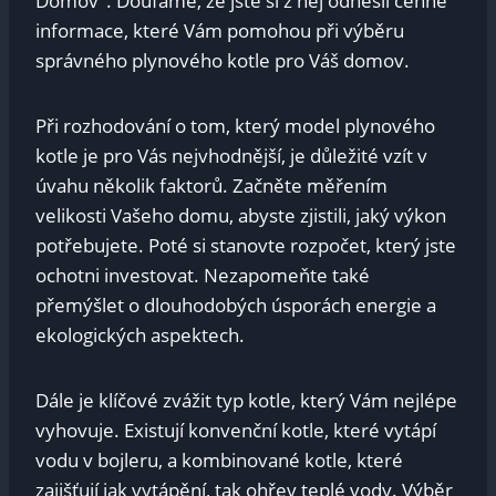
Domov". Doufáme, že jste si z něj odnesli cenné
informace, které Vám pomohou při výběru
správného plynového kotle pro Váš domov.
Při rozhodování o tom, který model plynového
kotle je pro Vás nejvhodnější, je důležité vzít v
úvahu několik faktorů. Začněte měřením
velikosti Vašeho domu, abyste zjistili, jaký výkon
potřebujete. Poté si stanovte rozpočet, který jste
ochotni investovat. Nezapomeňte také
přemýšlet o dlouhodobých úsporách energie a
ekologických aspektech.
Dále je klíčové zvážit typ kotle, který Vám nejlépe
vyhovuje. Existují konvenční kotle, které vytápí
vodu v bojleru, a kombinované kotle, které
zajišťují jak vytápění, tak ohřev teplé vody. Výběr