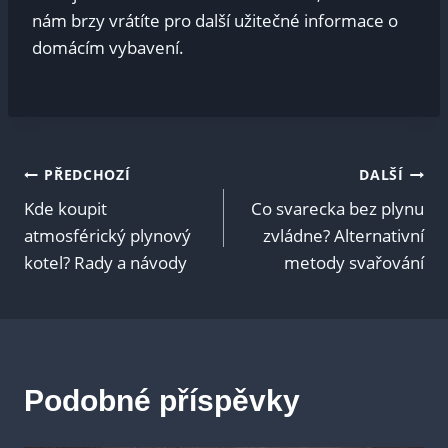
nám brzy vrátíte pro další užitečné informace o
domácím vybavení.
Navigace
PŘEDCHOZÍ
DALŠÍ
Kde koupit
Co svarecka bez plynu
pro
atmosférický plynový
zvládne? Alternativní
kotel? Rady a návody
metody svařování
příspěvek
Podobné příspěvky