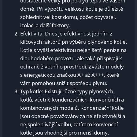
dostatečně velký pro pokrytí tepla ve vašem
domě. Při výpočtu velikosti kotle je důležité
zohlednit velikost domu, počet obyvatel,
izolaci a další faktory.
Efektivita: Dnes je efektivnost jedním z
klíčových faktorů při výběru plynového kotle.
Kotle s vyšší efektivitou nejen šetří peníze na
dlouhodobém provozu, ale také přispívají k
ochraně životního prostředí. Zvážte modely
s energetickou značkou A+ až A+++, které
vám pomohou snížit spotřebu plynu.
Typ kotle: Existují různé typy plynových
kotlů, včetně kondenzačních, konvenčních a
kombinovaných modelů. Kondenzační kotle
jsou obecně považovány za nejefektivnější a
nejspolehlivější volbu, zatímco konvenční
kotle jsou vhodnější pro menší domy.