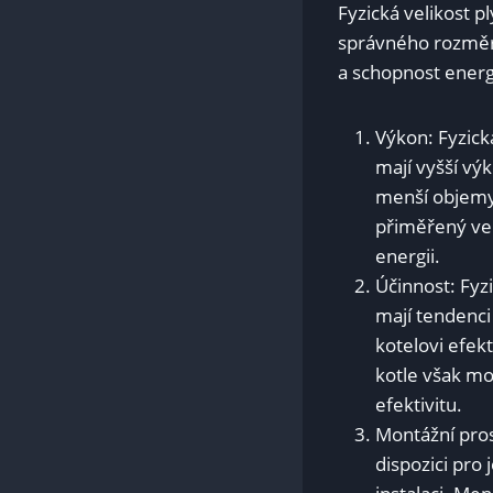
Fyzická velikost p
správného rozměru 
a schopnost energ
Výkon: Fyzická
mají vyšší výk
menší objemy,
přiměřený ve
energii.
Účinnost: Fyzi
mají tendenci
kotelovi efek
kotle však mo
efektivitu.
Montážní prost
dispozici pro 