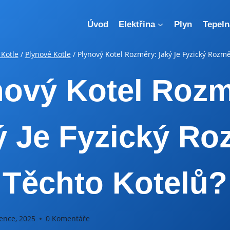
Úvod
Elektřina
Plyn
Tepeln
 Kotle
/
Plynové Kotle
/
Plynový Kotel Rozměry: Jaký Je Fyzický Rozm
nový Kotel Rozm
ý Je Fyzický Ro
Těchto Kotelů?
ence, 2025
0 Komentáře