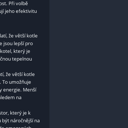
st. Při volbě
í jeho efektivitu
tí, že větší kotle
e jsou lepší pro
otel, který je
ečnou tepelnou
í, že větší kotle
a. To umožňuje
ty energie. Menší
ohledem na
tor, který je k
u být náročnější na