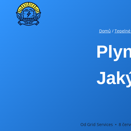
Přeskočit
na
obsah
Domů
/
Tepelné
Ply
Jak
Od
Grid Services
8 červ