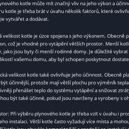
lynového kotle může mít značný vliv na jeho výkon a účinno
kotle je třeba brát v úvahu několik faktorů, které ovlivňuj
ie vytvářet a dodávat.
 velikost kotle je úzce spojena s jeho výkonem. Obecně pla
on, což je vhodné pro vytápění větších prostor. Menší kotl
 jako jsou byty či menší rodinné domy. Je důležité vybrat k
likostí vašemu domu, aby byl schopen poskytnout dostat
cká velikost kotle také ovlivňuje jeho účinnost. Obecně plat
 být účinnější, protože mají větší plochu pro výměník tepl
tivněji přenášet teplo do systému vytápění a snižovat ztrá
hou být také účinné, pokud jsou navrženy a vyrobeny s 
or: Při výběru plynového kotle je třeba vzít v úvahu i pros
jeho instalaci. Větší kotle často vyžadují více místa a moho