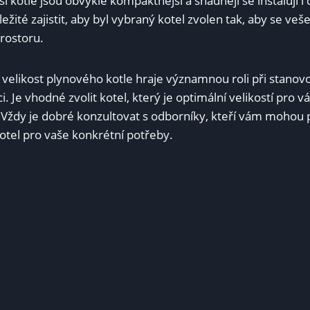
nší kotle jsou obvykle kompaktnější a snadněji se instalují
ležité zajistit, aby byl vybraný kotel zvolen tak, aby se ve
rostoru.
 velikost plynového kotle hraje významnou roli při stanov
ci. Je vhodné zvolit kotel, který je optimální velikostí pro
 Vždy je dobré konzultovat s odborníky, kteří vám mohou
otel pro vaše konkrétní potřeby.