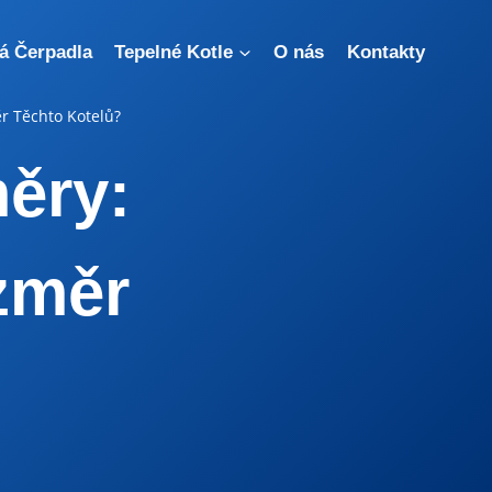
á Čerpadla
Tepelné Kotle
O nás
Kontakty
ěr Těchto Kotelů?
ěry:
změr