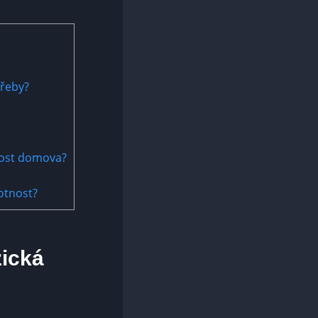
třeby?
nost domova?
otnost?
zická