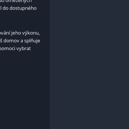
 i do omezených
šel do dostupného
ování jeho výkonu,
 váš domov a splňuje
 pomoci vybrat