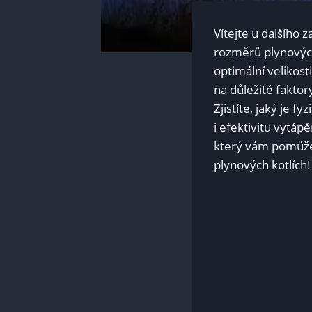
Vítejte u dalšího
rozměrů plynových
optimální velikos
na důležité faktor
Zjistíte, jaký je f
i efektivitu vytá
který vám pomůže 
plynových kotlích!