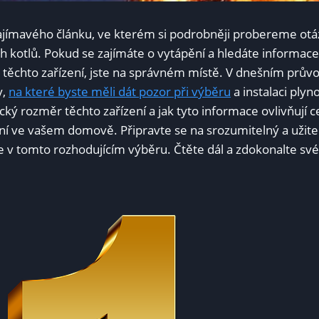
 zajímavého článku, ve kterém si podrobněji probereme otá
 kotlů. Pokud se zajímáte o vytápění a hledáte informac
ti těchto zařízení, jste na správném místě. V dnešním prů
y,
na které byste měli dát pozor při výběru
a instalaci plyn
yzický rozměr těchto zařízení a jak tyto informace ovlivňují
pění ve vašem domově. Připravte se na srozumitelný a užit
v tomto rozhodujícím výběru. Čtěte dál a zdokonalte své 