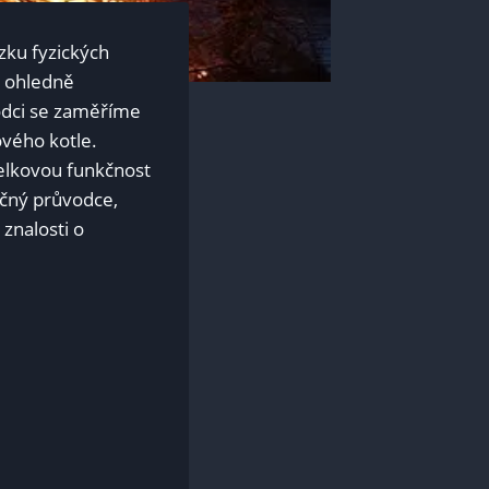
zku fyzických
e ohledně
vodci se zaměříme
ového kotle.
 celkovou funkčnost
ečný průvodce,
znalosti o