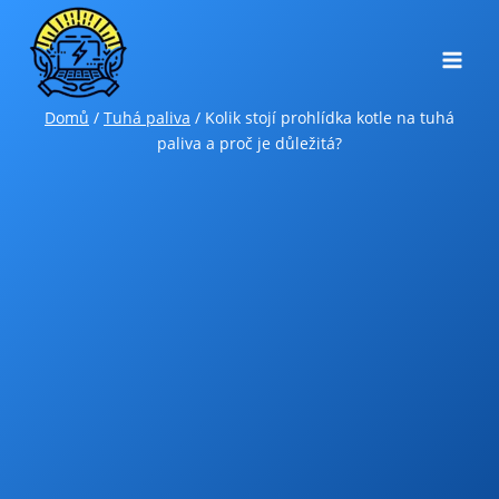
Přeskočit
na
obsah
Domů
/
Tuhá paliva
/
Kolik stojí prohlídka kotle na tuhá
paliva a proč je důležitá?