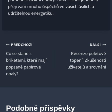
přeji vám mnoho úspěchů ve vašich úsilích o
udržitelnou energetiku.
Navigace
PŘEDCHOZÍ
DALŠÍ
Co se stane s
Recenze peletové
pro
briketami, které mají
topení: Zkušenosti
popsané papírové
uživatelů a srovnání
příspěvek
obaly?
Podobné příspěvky