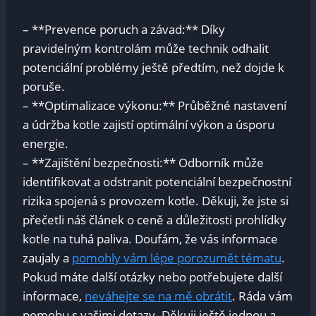
– **Prevence poruch a závad:** Díky
pravidelným kontrolám může technik odhalit
potenciální problémy ještě předtím, než dojde k
poruše.
– **Optimalizace výkonu:** Průběžné nastavení
a údržba kotle zajistí optimální výkon a úsporu
energie.
– **Zajištění bezpečnosti:** Odborník může
identifikovat a odstranit potenciální bezpečnostní
rizika spojená s provozem kotle. Děkuji, že jste si
přečetli náš článek o ceně a důležitosti prohlídky
kotle na tuhá paliva. Doufám, že vás informace
zaujaly a
pomohly vám lépe porozumět tématu
.
Pokud máte další otázky nebo potřebujete další
informace,
neváhejte se na mě obrátit
. Ráda vám
pomohu s vašimi dotazy. Děkuji ještě jednou a