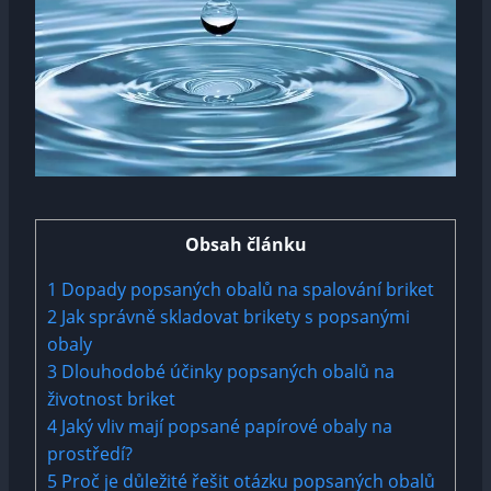
Obsah článku
1
Dopady popsaných obalů na spalování briket
2
Jak správně skladovat brikety s popsanými
obaly
3
Dlouhodobé účinky popsaných obalů na
životnost briket
4
Jaký vliv mají popsané papírové obaly na
prostředí?
5
Proč je důležité řešit otázku popsaných obalů