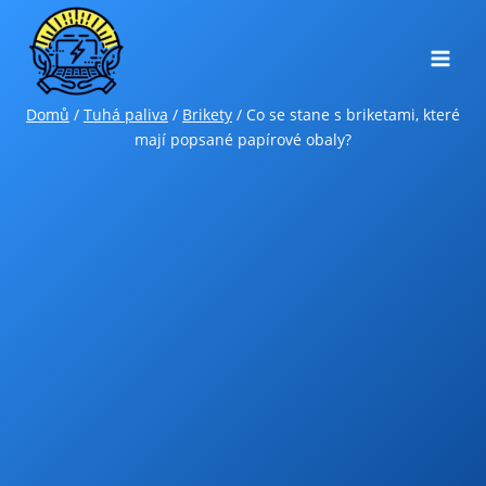
Přeskočit
na
obsah
Domů
/
Tuhá paliva
/
Brikety
/
Co se stane s briketami, které
mají popsané papírové obaly?