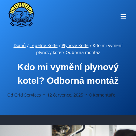
Přeskočit
na
obsah
Domů
/
Tepelné Kotle
/
Plynové Kotle
/
Kdo mi vymění
plynový kotel? Odborná montáž
Kdo mi vymění plynový
kotel? Odborná montáž
Od
Grid Services
12 července, 2025
0 Komentáře