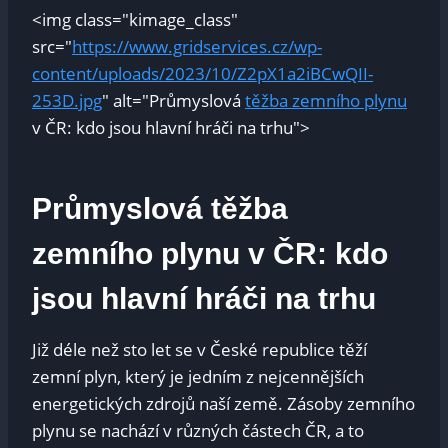
<img class="kimage_class"
src="
https://www.gridservices.cz/wp-
content/uploads/2023/10/Z2pX1a2iBCwQII-
253D.jpg
" alt="Průmyslová
těžba zemního plynu
v ČR: kdo jsou hlavní hráči na trhu">
Průmyslová těžba
zemního plynu v ČR: kdo
jsou hlavní hráči na trhu
Již déle než sto let se v České republice těží
zemní plyn, který je jedním z nejcennějších
energetických zdrojů naší země. Zásoby zemního
plynu se nachází v různých částech ČR, a to