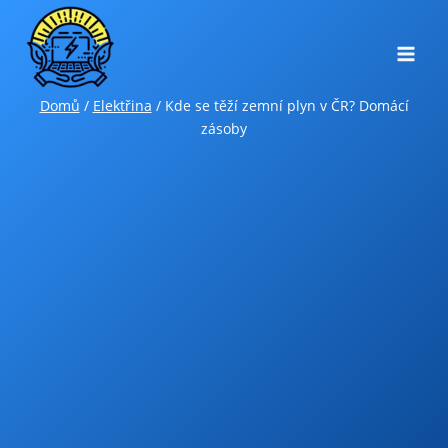
Přeskočit
na
obsah
Domů
/
Elektřina
/
Kde se těží zemní plyn v ČR? Domácí
zásoby