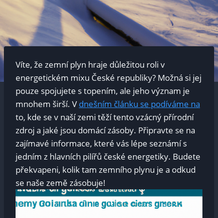
Víte, že zemní plyn hraje důležitou roli v
energetickém mixu České republiky? Možná si jej
pouze spojujete s topením, ale jeho význam je
mnohem širší. V
dnešním článku se podíváme na
to, kde se v naší zemi těží tento vzácný přírodní
zdroj a jaké jsou domácí zásoby. Připravte se na
zajímavé informace, které vás lépe seznámí s
jedním z hlavních pilířů české energetiky. Budete
překvapeni, kolik tam zemního plynu je a odkud
se naše země zásobuje!