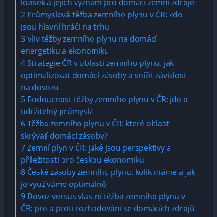
ložisek a jejich význam pro domácí zemní zdroje
2
Průmyslová těžba zemního plynu v ČR: kdo
jsou hlavní hráči na trhu
3
Vliv těžby zemního plynu na domácí
energetiku a ekonomiku
4
Strategie ČR v oblasti zemního plynu: jak
optimalizovat domácí zásoby a snížit závislost
na dovozu
5
Budoucnost těžby zemního plynu v ČR: jde o
udržitelný průmysl?
6
Těžba zemního plynu v ČR: které oblasti
skrývají domácí zásoby?
7
Zemní plyn v ČR: jaké jsou perspektivy a
příležitosti pro českou ekonomiku
8
České zásoby zemního plynu: kolik máme a jak
je využíváme optimálně
9
Dovoz versus vlastní těžba zemního plynu v
ČR: pro a proti rozhodování se domácích zdrojů