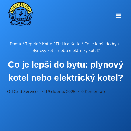
Přeskočit
na
obsah
Domů
/
Tepelné Kotle
/
Elektro Kotle
/
Co je lepší do bytu:
plynový kotel nebo elektrický kotel?
Co je lepší do bytu: plynový
kotel nebo elektrický kotel?
Od
Grid Services
19 dubna, 2025
0 Komentáře