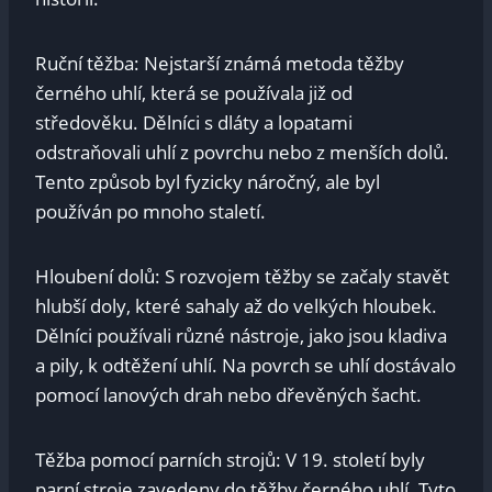
Ruční těžba: Nejstarší známá metoda těžby
černého uhlí, která se používala již od
středověku. Dělníci s dláty a lopatami
odstraňovali uhlí z povrchu nebo z menších dolů.
Tento způsob byl fyzicky náročný, ale byl
používán po mnoho staletí.
Hloubení dolů: S rozvojem těžby se začaly stavět
hlubší doly, které sahaly až do velkých hloubek.
Dělníci používali různé nástroje, jako jsou kladiva
a pily, k odtěžení uhlí. Na povrch se uhlí dostávalo
pomocí lanových drah nebo dřevěných šacht.
Těžba pomocí parních strojů: V 19. století byly
parní stroje zavedeny do těžby černého uhlí. Tyto