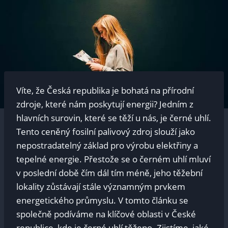
Víte, že Česká republika je bohatá na přírodní
zdroje, které nám poskytují energii? Jedním z
hlavních surovin, které se těží u nás, je černé uhlí.
Tento ceněný fosilní palivový zdroj slouží jako
nepostradatelný základ pro výrobu elektřiny a
tepelné energie. Přestože se o černém uhlí mluví
v poslední době čím dál tím méně, jeho těžební
lokality zůstávají stále významným prvkem
energetického průmyslu. V tomto článku se
společně podíváme na klíčové oblasti v České
republice, kde je černé uhlí těženo. Zjistíme, jaké