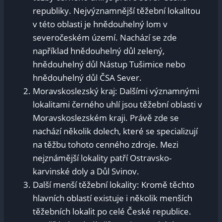
republiky. Nejvýznamnější těžební lokalitou
v této oblasti je hnědouhelný lom v
severočeském území. Nachází se zde
například hnědouhelný důl zelený,
hnědouhelný důl Nástup Tušimice nebo
hnědouhelný důl ČSA Sever.
Moravskoslezský kraj: Dalšími významnými
lokalitami černého uhlí jsou těžební oblasti v
Moravskoslezském kraji. Právě zde se
nachází několik dolech, které se specializují
na těžbu tohoto cenného zdroje. Mezi
nejznámější lokality patří Ostravsko-
karvinské doly a Důl Svinov.
Další menší těžební lokality: Kromě těchto
hlavních oblastí existuje i několik menších
těžebních lokalit po celé České republice.