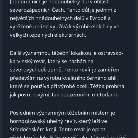
Jednou z nich je hnědouhelný důl v oblasti
severozápadních Čech. Tento důl je jedním z
největších hnědouhelných dolů v Evropě a
vytěžené uhlí se využívá k výrobě elektřiny ve
velkých tepelných elektrárnách.
Další významnou těžební lokalitou je ostravsko-
karvinský revír, který se nachází na
severovýchodě země. Tento revír je zaměřen
především na výrobu kvalitního černého uhlí,
které se používá při výrobě oceli. Těžba probíhá
jak povrchovými, tak podzemními metodami.
Posledním významným těžebním místem je
hornosázavský uhelný revír, který leží ve
Středočeském kraji. Tento revír je oproti
předchozím lokalitám menší, ale stále má značný