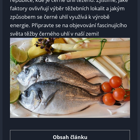
faktory ovlivňují výběr těžebních lokalit a jakým
způsobem se černé uhlí využívá k výrobě
energie. Připravte se na objevování fascinujícího
světa těžby černého uhlí v naší zemi!
Obsah článku