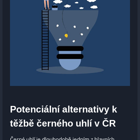
Potenciální alternativy k
těžbě černého uhlí v ČR
Černé uhlí je dlouhodobě jedním z hlavních