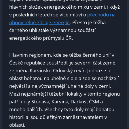
hlavních složek energetického mixu v zemi, i když
v posledních letech se více mluví o
přechodu na
obnovitelné zdroje energie
. Přesto je těžba
černého uhlí stále významnou součástí
energetického průmyslu ČR.
Hlavním regionem, kde se těžba černého uhlí v
České republice soustředí, je severní část země,
zejména Karvinsko-Orlovský revír. Jedná se o
oblast bohatou na uhelné sloje a zde se nacházejí
největší a nejvýznamnější uhelné doly v zemi.
Mezi nejznámější těžební lokality v tomto regionu
patří doly Stonava, Karviná, Darkov, ČSM a
mnoho dalších. Všechny tyto doly mají bohatou
historii a jsou důležitým zaměstnavatelem v
oblasti.