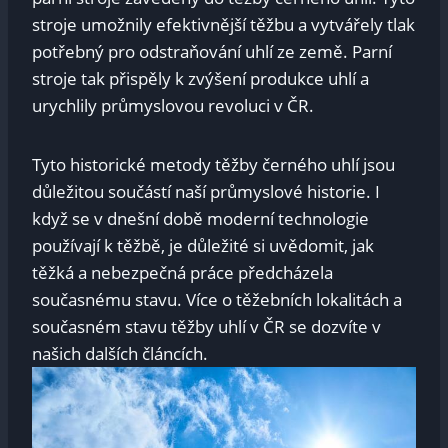
stroje umožnily efektivnější těžbu a vytvářely tlak
potřebný pro odstraňování uhlí ze země. Parní
stroje tak přispěly k zvýšení produkce uhlí a
urychlily průmyslovou revoluci v ČR.
Tyto historické metody těžby černého uhlí jsou
důležitou součástí naší průmyslové historie. I
když se v dnešní době moderní technologie
používají k těžbě, je důležité si uvědomit, jak
těžká a nebezpečná práce předcházela
současnému stavu. Více o těžebních lokalitách a
současném stavu těžby uhlí v ČR se dozvíte v
našich dalších článcích.