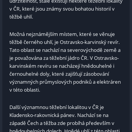
udržitelnost, stále existují některé těžební lokality
v ČR, které jsou známy svou bohatou historií v
těžbě uhlí.
Možná nejznámějším místem, které se věnuje
těžbě černého uhlí, je Ostravsko-karvinský revír.
Tato oblast se nachází na severovýchodě země a
je považována za těžební jádro ČR. V Ostravsko-
karvinském revíru se nacházejí hnědouhelné i
černouhelné doly, které zajišťují zásobování
významných průmyslových podniků a elektráren
v této oblasti.
Další významnou těžební lokalitou v ČR je
Kladensko-rakovnická pánev. Nachází se na
západě Čech a těžba zde probíhá především v
hnědouhelných dolech. Hnědé uhlí z této oblasti