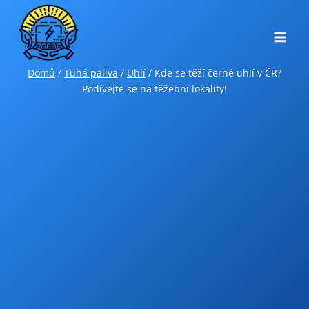
Přeskočit
na
obsah
Domů
/
Tuhá paliva
/
Uhlí
/
Kde se těží černé uhlí v ČR?
Podívejte se na těžební lokality!