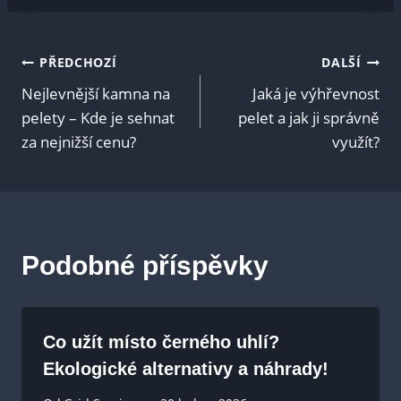
Navigace
PŘEDCHOZÍ
DALŠÍ
Nejlevnější kamna na
Jaká je výhřevnost
pro
pelety – Kde je sehnat
pelet a jak ji správně
za nejnižší cenu?
využít?
příspěvek
Podobné příspěvky
Co užít místo černého uhlí?
Ekologické alternativy a náhrady!