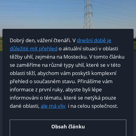
Dobrý den, vážení čtenáři. V
dnešní době je
důležité mít přehled
o aktuální situaci v oblasti
těžby uhlí, zejména ⁣na Mostecku. V tomto článku
se zaměříme na různé typy uhlí, ⁤které se v této
oblasti těží, abychom vám poskytli komplexní
přehled o současném stavu. Přinášíme vám
informace‌ z první ruky, abyste byli lépe⁣
informováni o tématu, které se netýká pouze​
dané oblasti,
ale má⁤ vliv
​ i na celou společnost.
Obsah článku