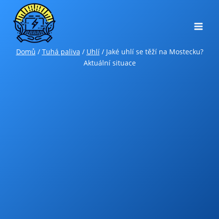
Přeskočit
na
obsah
Domů
/
Tuhá paliva
/
Uhlí
/
Jaké uhlí se těží na Mostecku?
Aktuální situace