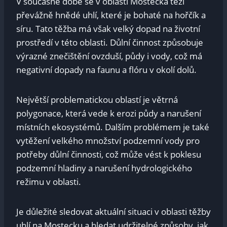
V současné‍ době se v⁢ oblasti Mostecka‌ těží
převážně hnědé uhlí, které ⁤je bohaté na hořčík a
síru. Tato ⁢těžba‌ má však velký⁢ dopad na životní
prostředí v této oblasti. Důlní činnost způsobuje
výrazné znečištění ovzduší, půdy i vody, což má
negativní⁣ dopady na faunu a flóru v okolí dolů.
Největší problematickou ‍oblastí je větrná⁣
polygonace, která vede ​k erozi půdy a narušení‍
místních ekosystémů. Dalším problémem je také
vytěžení ‌velkého množství podzemní vody pro
potřeby ⁢důlní činnosti, což může vést k poklesu
podzemní hladiny a narušení hydrologického
režimu v oblasti.
Je důležité sledovat‍ aktuální situaci v oblasti⁣ těžby
uhlí ⁢na Mostecku a hledat udržitelné způsoby, jak