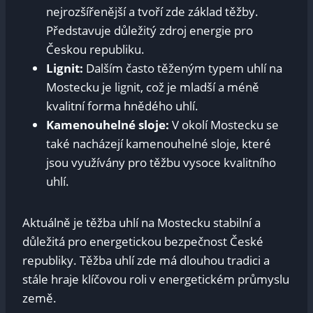
nejrozšířenější a tvoří zde základ těžby.
Představuje důležitý‍ zdroj energie pro
Českou republiku.
Lignit:
Dalším ⁣často těženým typem uhlí na
Mostecku je lignit, což je mladší a méně
‌kvalitní forma hnědého uhlí.
Kamenouhelné sloje:
V okolí ⁢Mostecku‌ se
také nacházejí kamenouhelné sloje, které
‍jsou využívány pro ​těžbu vysoce ⁤kvalitního
uhlí.
Aktuálně je těžba⁢ uhlí na Mostecku stabilní a
důležitá pro energetickou ⁤bezpečnost České
republiky. Těžba uhlí‍ zde má dlouhou⁤ tradici a
stále hraje klíčovou​ roli v energetickém průmyslu
země.