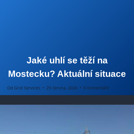
Jaké uhlí se těží na
Mostecku? Aktuální situace
Od
Grid Services
29 června, 2026
0 Komentáře