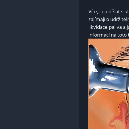
Víte, co udělat s 
zajímají o udržit
likvidace paliva a j
informací na toto⁢