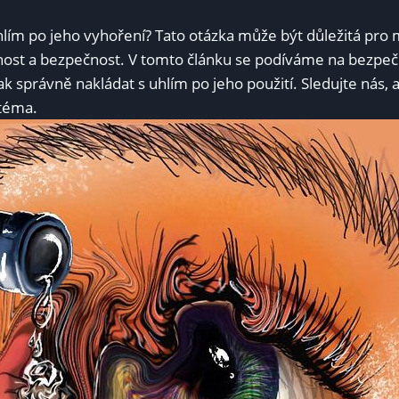
uhlím po jeho vyhoření? Tato otázka může být důležitá pro m
elnost a bezpečnost. V​ tomto článku⁣ se podíváme na bezp
ak správně⁤ nakládat s uhlím po jeho ⁢použití. Sledujte⁢ nás, ab
 téma.