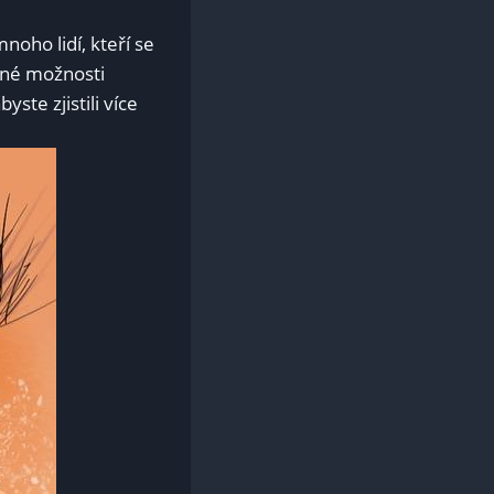
noho lidí, kteří se
ečné možnosti
yste zjistili více