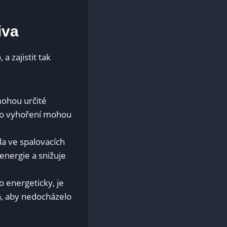
iva
 ​zajistit tak
mohou určité
 po vyhoření mohou‌
pla ve spalovacích
 energie a snižuje
 energeticky, je‍
, ​aby nedocházelo