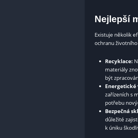
Nejlepší 
Existuje ⁤několik e
ochranu životního 
Recyklace:
Ne
materiály zno
být zpracován
Energetické 
zařízeních s m
potřebu novýc
Bezpečná sk
důležité zaji
k úniku škodli