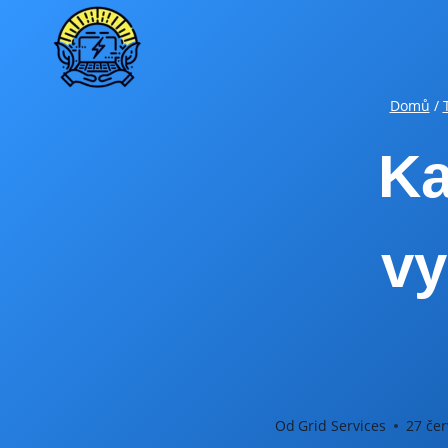
Přeskočit
na
obsah
Domů
/
Ka
vy
Od
Grid Services
27 čer