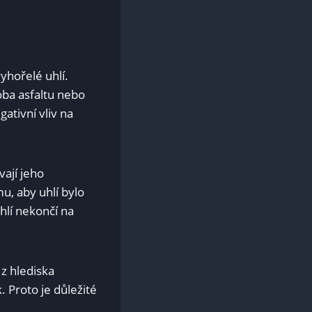
yhořelé uhlí.⁤
oba⁤ asfaltu nebo
ativní vliv na
vají jeho
u, aby uhlí bylo
lí nekončí na⁤
 z hlediska
. Proto je důležité