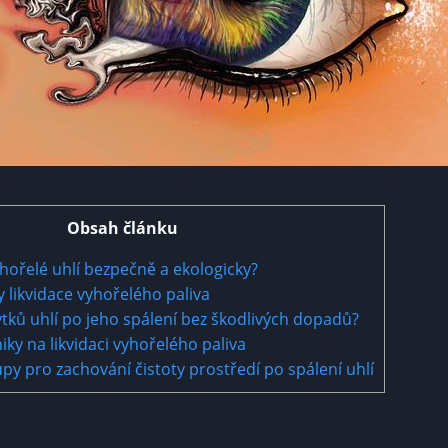
Obsah článku
vyhořelé uhlí bezpečně a ekologicky?
likvidace vyhořelého⁣ paliva
ytků uhlí po jeho spálení bez škodlivých dopadů?
iky na likvidaci vyhořelého paliva
y pro zachování čistoty prostředí po spálení uhlí