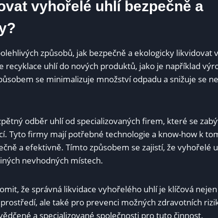
ovat ⁤vyhořelé uhlí bezpečně a
ky?
olehlivých způsobů,​ jak bezpečně ⁢a ekologicky likvidovat ​v
e recyklace uhlí do nových produktů, jako je ⁢například výr
ůsobem se minimalizuje množství odpadu a snižuje se neg
zpětný odběr uhlí‌ od specializovaných firem, které se zabý
cí. Tyto firmy mají potřebné technologie a know-how k tom
čně a efektivně. Tímto způsobem se zajistí, že vyhořelé uh
jiných nevhodných místech.
omit, že správná‍ likvidace vyhořelého uhlí je klíčová nejen
 prostředí, ale také pro prevenci možných zdravotních rizik
vědčené a specializované společnosti pro tuto činnost.