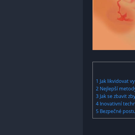
1
Jak likvidovat ⁤
2
Nejlepší metody 
3
Jak se zbavit zb
4
Inovativní techn
5
Bezpečné postup