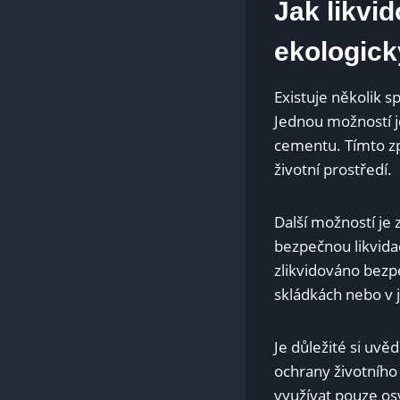
Jak likvid
ekologic
Existuje několik sp
Jednou⁣ možností j
cementu. Tímto zp
životní prostředí.
Další možností je 
bezpečnou likvida
zlikvidováno bezpe
skládkách nebo v 
Je důležité si uvěd
⁣ochrany životního
využívat pouze⁢ os