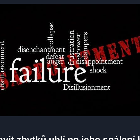
vit zbytků uhlí po jeho spálení 