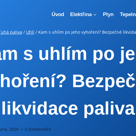
Úvod
Elektřina
Plyn
Tepeln
Tuhá paliva
/
Uhlí
/
Kam s uhlím po jeho vyhoření? Bezpečné likvida
m s uhlím po j
hoření? Bezpe
likvidace paliva
vna, 2026
0 Komentáře