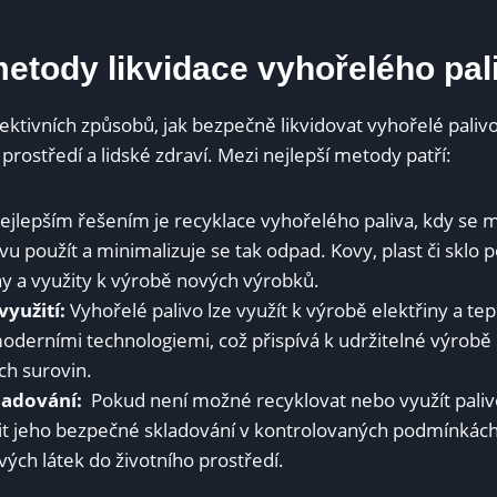
metody likvidace vyhořelého⁣ pal
fektivních způsobů, jak bezpečně likvidovat vyhořelé palivo, a
prostředí a lidské zdraví. Mezi nejlepší metody patří:
jlepším řešením je recyklace ⁤vyhořelého paliva, kdy se ‍
vu použít a minimalizuje se tak odpad. Kovy, plast či sklo
y​ a využity ⁣k výrobě nových výrobků.
využití:
Vyhořelé palivo lze využít k ⁤výrobě⁤ elektřiny a ⁤te
oderními ​technologiemi, ⁢což přispívá k udržitelné⁣ výrobě⁢
h ⁣surovin.
ladování:
‍ Pokud není možné recyklovat nebo využít palivo
stit jeho bezpečné skladování v kontrolovaných podmínkách
vých látek do životního ​prostředí.