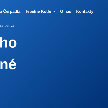
á Čerpadla
Tepelné Kotle
O nás
Kontakty
ce paliva
eho
čné