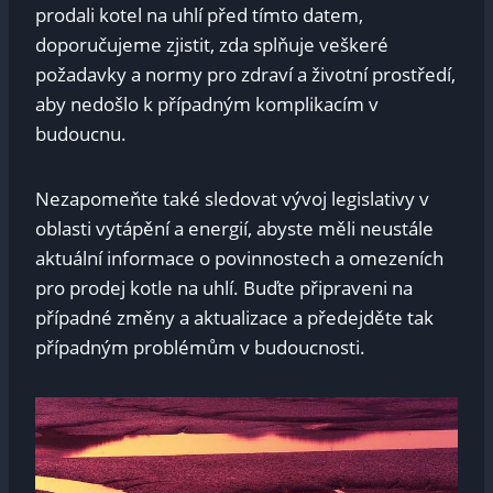
prodali kotel na ​uhlí před‍ tímto datem,​
doporučujeme ‌zjistit, ⁣zda‌ splňuje ​veškeré
požadavky ‍a ​normy pro zdraví a životní⁤ prostředí,
⁢aby nedošlo k případným ​komplikacím v ​
budoucnu.
Nezapomeňte také sledovat‍ vývoj legislativy v​
oblasti vytápění a​ energií, abyste‍ měli ‍neustále
aktuální informace o ⁣povinnostech a omezeních
pro prodej kotle na uhlí.⁤ Buďte připraveni na ​
případné‍ změny‍ a aktualizace⁢ a předejděte tak
případným problémům ⁢v budoucnosti.