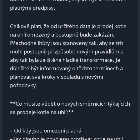
platnými předpisy.
Celkově platí, že od určitého data je ⁣prodej ⁤kotle‌
na⁤ uhlí omezený a postupně bude zakázán.‍
Přechodné lhůty jsou stanoveny‌ tak, aby⁣ se ⁢trh
mohl⁣ postupně přizpůsobit novým ​pravidlům‌ a
aby tak byla zajištěna ⁢hladká transformace. Je
důležité být informovaný o ‌těchto ‍termínech a‍
plánovat své kroky v souladu⁤ s novými
požadavky.
**Co‌ musíte vědět o ⁤nových směrnicích⁢ týkajících‌
se prodeje kotle na uhlí:**
– Od kdy jsou omezení platná
– ‍Jak dlouho je povoleno prodávat kotle⁢ na⁤ uhlí