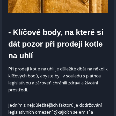
-‍ Klíčové‌ body, na které si
dát pozor‍ při prodeji kotle
‍na uhlí
Při‍ prodeji⁤ kotle na ⁤uhlí je‍ důležité⁤ dbát ⁢na několik‌
klíčových bodů, ⁣abyste ‌byli v souladu s‌ platnou
legislativou‍ a ‍zároveň‍ chránili ‌zdraví a životní
prostředí.
Jedním z nejdůležitějších‌ faktorů je dodržování
⁢legislativních omezení týkajících⁣ se emisí a