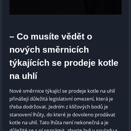
– Co ⁤musíte vědět o
nových směrnicích
týkajících ⁤se prodeje kotle
‌na uhlí
Nové směrnice týkající se prodeje‍ kotle na uhlí
přinášejí důležitá legislativní‍ omezení, která ​je
třeba ⁣dodržovat. Jedním ⁤z klíčových ⁤bodů​ je
stanovení lhůty, do které je dovoleno prodávat
kotle‍ na uhlí. Tato ⁢lhůta není ⁣nekonečná⁣ a⁢ je
důležité se s ní⁢ seznámit, abyste ⁤byli‌ v ‍souladu s