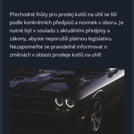
Přechodné lhůty pro ​prodej‌ kotlů na uhlí​ se liší
podle ​konkrétních‌ předpisů a novinek v ‍oboru. Je
nutné být‌ v souladu s⁣ aktuálními předpisy ⁤a
zákony, ⁣abyste neporušili platnou ⁤legislativu.⁤
Nezapomeňte se‌ pravidelně ⁢informovat o
změnách ‍v oblasti ​prodeje kotlů na uhlí!