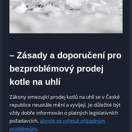
– Zásady a doporučení ‌pro
⁣bezproblémový prodej
kotle ​na uhlí
Zákony ​omezující prodej kotlů na uhlí se v České
republice neustále ‍mění a vyvíjejí. Je ‌důležité ⁢být
vždy dobře⁢ informován o platných ​legislativních‍
požadavcích,⁤
abyste se vyhnuli ‍případným
problémům
.