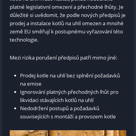
platné legislativní omezení a⁢ přechodné lhůty. Je
důležité si uvědomit, ‍že podle nových předpisů‌ je
prodej‌ a instalace kotlů‍ na uhlí omezen a⁣ mnohé
země EU směřují​ k postupnému vyřazování této
technologie.
Mezi rizika porušení předpisů ⁣patří ⁤mimo jiné:
Prodej kotle na uhlí bez splnění požadavků
na emise
Ignorování⁣ platných přechodných lhůt⁣ pro
likvidaci stávajících kotlů na‌ uhlí
Nedodržení postupů a požadavků
souvisejících s ⁣montáží ​a provozem kotle