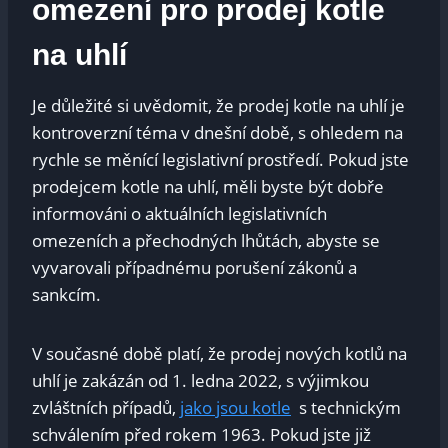
omezení pro prodej kotle
na⁤ uhlí
Je důležité ​si uvědomit, že prodej kotle na uhlí⁤ je
kontroverzní téma​ v dnešní ⁣době, s⁢ ohledem⁤ na
⁢rychle se měnící ​legislativní prostředí.‍ Pokud jste
prodejcem kotle na uhlí, měli byste ⁤být⁢ dobře
informováni o​ aktuálních ⁢legislativních
omezeních a‍ přechodných lhůtách, abyste‌ se⁣
vyvarovali‍ případnému porušení zákonů a ​
sankcím.
V současné době platí, že prodej ‌nových kotlů ‌na
uhlí je zakázán od​ 1. ⁢ledna 2022, s výjimkou
zvláštních​ případů,
jako jsou kotle
‍ s⁤ technickým⁣
schválením před rokem 1963. Pokud jste již