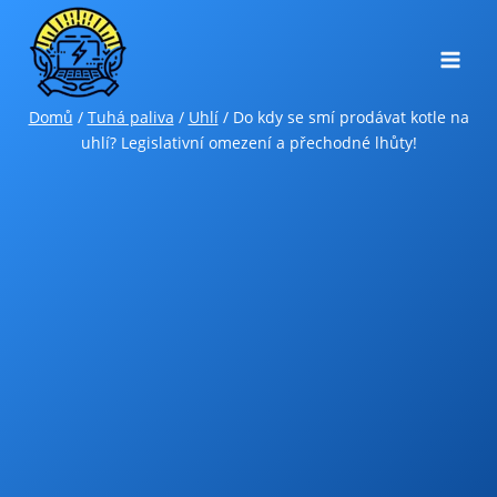
Přeskočit
na
obsah
Domů
/
Tuhá paliva
/
Uhlí
/
Do kdy se smí prodávat kotle na
uhlí? Legislativní omezení a přechodné lhůty!