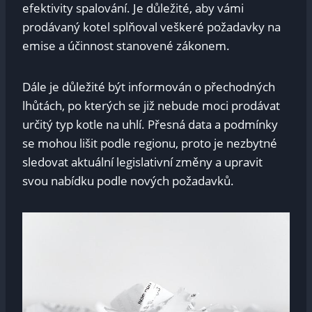
efektivity spalování. Je ⁤důležité,‍ aby vámi⁤
prodávaný kotel splňoval veškeré požadavky na ​
emise a účinnost stanovené zákonem.
Dále je důležité ⁢být ⁣informován o‌ přechodných
lhůtách, po kterých se již nebude ⁢moci prodávat
určitý typ kotle na uhlí.⁤ Přesná data a podmínky
se‍ mohou‌ lišit ‍podle regionu, proto je nezbytné‍
sledovat‍ aktuální legislativní⁣ změny a upravit
svou nabídku podle nových požadavků.