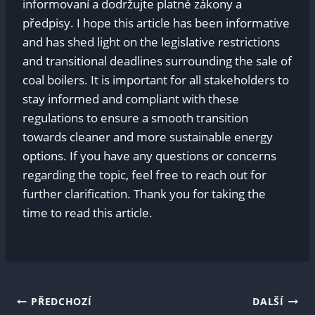
informovaní a dodržujte ‍platné zákony a
⁤předpisy. I hope ⁢this ⁤article has been informative
and has shed​ light on the ⁤legislative restrictions
and​ transitional deadlines surrounding ⁤the sale of
coal boilers. ​It is ⁢important for all ⁤stakeholders to
‌stay ​informed ‌and compliant with these
⁤regulations to ensure​ a smooth​ transition‌
towards cleaner ⁤and more​ sustainable energy
options. If⁤ you‍ have ​any questions or concerns
⁤regarding the​ topic, ⁣feel ⁣free to reach out for
further clarification.⁢ Thank you for taking‌ the
time to read ‌this article.
Navigace
PŘEDCHOZÍ
DALŠÍ