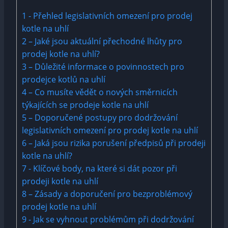
1
-​ Přehled ​legislativních ‍omezení ⁣pro​ prodej
kotle na uhlí
2
– Jaké jsou‍ aktuální přechodné ⁢lhůty pro
prodej kotle na uhlí?
3
– Důležité informace⁤ o povinnostech pro
prodejce kotlů‌ na uhlí
4
– Co ⁤musíte vědět o nových směrnicích
týkajících ⁤se prodeje kotle ‌na uhlí
5
– Doporučené​ postupy‌ pro dodržování
legislativních omezení pro prodej kotle na⁤ uhlí
6
– ‍Jaká‌ jsou rizika porušení předpisů‌ při prodeji
⁣kotle na uhlí?
7
-‍ Klíčové‌ body, na které si dát pozor‍ při
prodeji kotle ‍na uhlí
8
– Zásady a doporučení ‌pro ⁣bezproblémový
prodej kotle ​na uhlí
9
-⁣ Jak se vyhnout problémům při dodržování ​