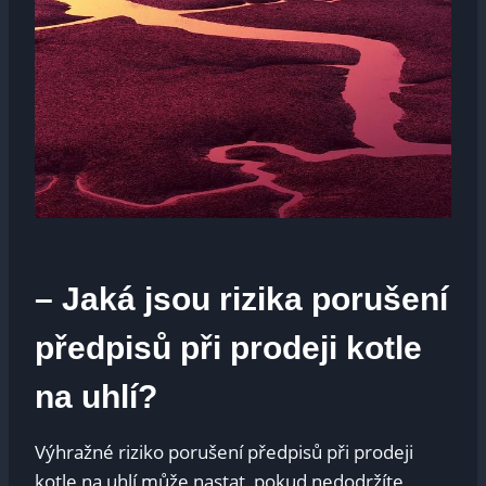
– ‍Jaká‌ jsou rizika porušení
předpisů‌ při prodeji ⁣kotle
na uhlí?
Výhražné‌ riziko porušení předpisů‍ při prodeji
kotle na uhlí může nastat, pokud nedodržíte