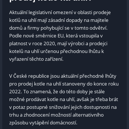
Aktuální⁣ legislativní‌ omezení‍ v ​oblasti prodeje
kotlů na uhlí ‌mají ⁣zásadní⁣ dopady na majitele
‌domů a firmy pohybující se v‍ tomto odvětví.
Podle nové směrnice ‍EU, která ⁢vstoupila⁢ v
platnost v‌ roce 2020, mají výrobci a prodejci
kotelů na uhlí určenou přechodnou lhůtu k
‌vyřazení těchto zařízení.
V České republice jsou aktuální přechodné lhůty
pro prodej ⁣kotle na uhlí ⁣stanoveny​ do konce roku
2022. To⁣ znamená, že ⁢do⁣ této doby je stále
‍možné prodávat kotle na uhlí, avšak je ​třeba brát
v potaz‌ postupné snižování⁤ jejich dostupnosti na
⁢trhu a zhodnocení možností alternativního
způsobu vytápění domácností.