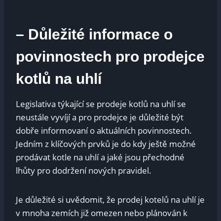
– Důležité informace⁤ o
povinnostech pro prodejce
kotlů‌ na uhlí
Legislativa týkající se prodeje kotlů ‍na uhlí se⁣
neustále vyvíjí a pro ‌prodejce je ​důležité být
dobře informovaní ​o aktuálních povinnostech.⁣
Jedním z klíčových ⁣prvků je do kdy ještě možné
prodávat ​kotle na‍ uhlí a jaké ⁢jsou přechodné
lhůty pro dodržení ⁣nových pravidel.
Je důležité‌ si‌ uvědomit, ‌že prodej kotelů na uhlí je
⁣v‍ mnoha⁤ zemích již omezen nebo plánován k