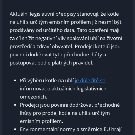
Aktuální ‍legislativní předpisy‌ stanovují, že⁣ kotle‌
na uhlí s určitým emisním profilem již ⁤nesmí být
prodávány od určitého data.‍ Tato opatření mají
za cíl ⁤snížit negativní⁣ vliv ‍spalování uhlí ‌na životní‌
prostředí a⁢ zdraví obyvatel. Prodejci kotelů jsou
povinni⁣ dodržovat tyto přechodné lhůty ​a⁢
postupovat podle platných pravidel.
Při ⁢výběru⁣ kotle na ‍uhlí
je důležité ⁤se
informovat ⁤o aktuálních legislativních
omezeních.
Prodejci​ jsou povinni dodržovat ⁤přechodné
lhůty pro ⁤prodej ‌kotle ‌na uhlí s určitým
emisním profilem.
Environmentální normy a ⁤směrnice EU hrají⁣