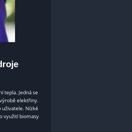
droje
í tepla. Jedná​ se
 výrobě elektřiny.
ro uživatele. Nízké
o využití ​biomasy