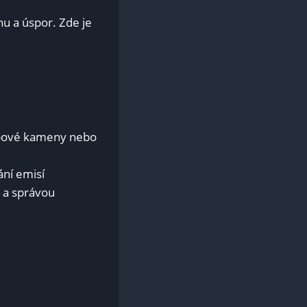
nu a úspor. Zde je
 krbové kameny nebo
ní⁤ emisí
​a ​správou