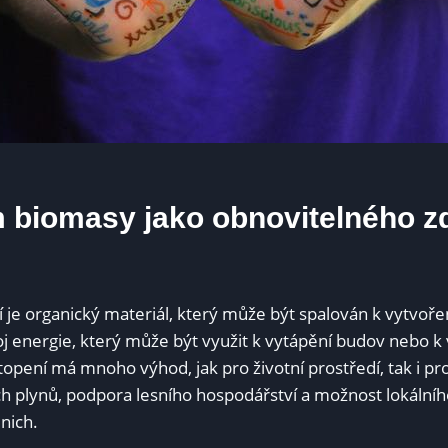
​ biomasy ‍jako obnovitelného ​z
je organický materiál, který může‌ být spalován⁣ k⁢ vytvořen
oj energie, který může být využit k ⁢vytápění budov ‍nebo⁢ k
topení ​má mnoho výhod,⁢ jak pro⁤ životní prostředí,‍ tak i ⁤p
h plynů, ⁢podpora lesního hospodářství a možnost lokálníh
‌nich.