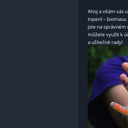
Ahoj a vítám vás u
topení – biomasa. Je
jste na správném m
můžete​ využít k 
a ​užitečné rady!