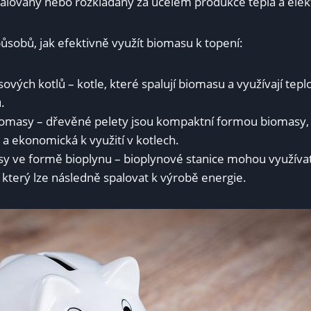
lovány nebo ⁤rozkládány za účelem produkce tepla a elekt
působů,⁣ jak efektivně využít biomasu‌ k topení:
ových kotlů – kotle, které spalují ​biomasu a využívají tepl
.
omasy – ‌dřevěné pelety ‌jsou ‌kompaktní formou biomasy,⁤ k
a ⁤ekonomická ‍k využití v kotlech.
sy⁢ ve formě‌ bioplynu – bioplynové stanice⁣ mohou využíva
který ⁣lze​ následně spalovat‍ k ​výrobě ⁤energie.