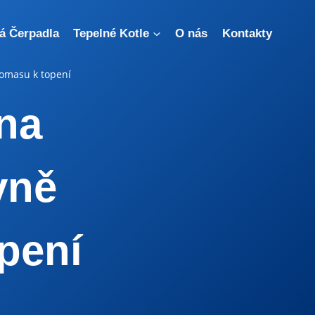
á Čerpadla
Tepelné Kotle
O nás
Kontakty
biomasu k topení
 na
vně
pení