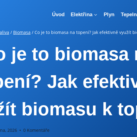
Úvod
Elektřina
Plyn
Tepeln
aliva
/
Biomasa
/
Co je to biomasa na topení? Jak efektivně využít 
 je to biomasa
pení? Jak efekti
žít biomasu k to
zna, 2026
0 Komentáře