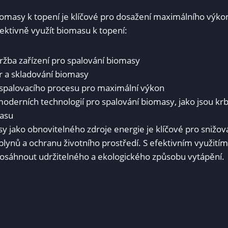
biomasy k topení je klíčové‌ pro dosažení maximálního⁤ výko
​efektivně využít biomasu k topení:
ržba zařízení pro spalování ‍biomasy
 a⁣ skladování⁣ biomasy
spalovacího procesu pro maximální ⁣výkon
 moderních ⁢technologií ⁤pro spalování biomasy, ⁣jako‌ jsou
masu
y jako obnovitelného zdroje energie je klíčové pro ​snižová
plynů a ochranu životního prostředí. S efektivním využitím 
osáhnout udržitelného a ⁣ekologického‌ způsobu vytápění.