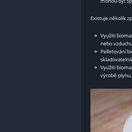
mohou být spa
Existuje několik z
Využití biomas
‍nebo vzduchu
Pelletování bi
skladovatelná 
Využití ​bioma
výrobě ‌plynu, 