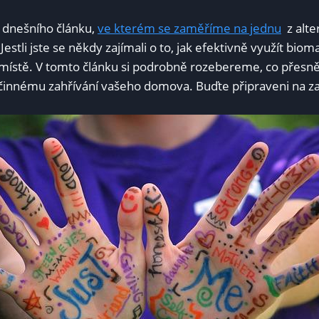
 dnešního⁣ článku,​
ve ⁤kterém⁣ se zaměříme na jednu
⁤ z alt
stli jste ‌se někdy ⁤zajímali ⁤o ‌to,‌ jak efektivně využít bioma
ístě. V​ tomto článku⁣ si podrobně rozebereme, co přesně b
⁤účinnému zahřívání vašeho domova.⁣ Buďte připraveni na 