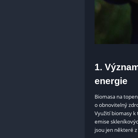
1.‍ Význam
energie
Biomasa na topení 
o obnovitelný ‍zdr
Využití biomasy⁢ k 
emise⁣ skleníkovýc
jsou‍ jen‍ některé z 