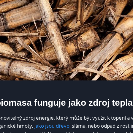
biomasa⁣ funguje jako zdroj ⁤tepla
ovitelný zdroj energie, který může být využit ​k topení ‌a⁣
rganické hmoty,
jako jsou dřevo
,⁣ sláma, nebo‌ odpad z ‌rostli