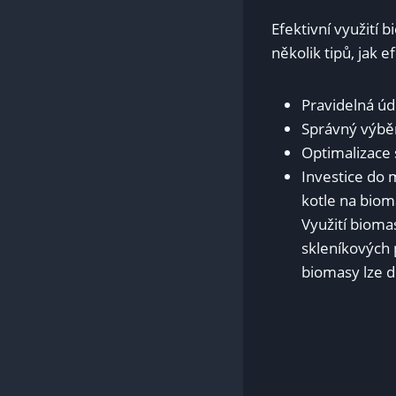
Efektivní využití 
několik tipů,⁤ jak 
Pravidelná úd
Správný výběr​
Optimalizace 
Investice ​do
kotle na bio
Využití biomas
skleníkových 
biomasy lze d