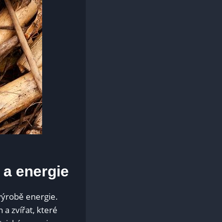
‌ a energie
 výrobě energie.
n a zvířat,‍ které