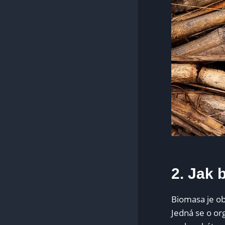
2. ⁣Jak 
Biomasa je obn
Jedná‌ se o o