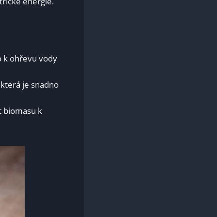
rické‍ energie.
o⁤ k ohřevu vody
terá ⁢je⁤ snadno​
t ⁣biomasu k