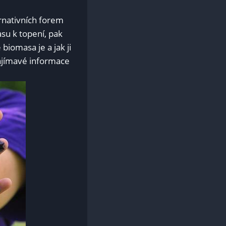
ernativních‌ forem
su k‍ topení, ‍pak
iomasa je a⁤ jak ji
zajímavé informace