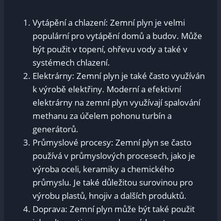
Vytápění a⁣ chlazení: Zemní plyn je velmi
⁤populární pro ⁣vytápění⁣ domů a budov. ⁤Může
být použit⁢ v topení, ohřevu vody⁤ a také v
systémech chlazení.
Elektrárny: Zemní ‍plyn je také často využíván
k výrobě⁤ elektřiny. Moderní a efektivní
elektrárny⁣ na⁣ zemní plyn využívají spalování​
methanu za‍ účelem pohonu turbín a
generátorů.
Průmyslové ⁣procesy: Zemní‍ plyn se často
používá v průmyslových ‍procesech, jako je
výroba‍ oceli, keramiky⁢ a chemického
průmyslu. Je⁣ také​ důležitou surovinou pro
výrobu ​plastů, hnojiv a dalších produktů.
Doprava: Zemní plyn může být také použit