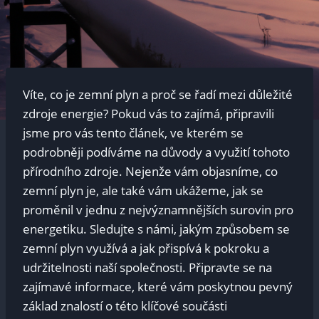
Víte, co je zemní plyn a proč se řadí mezi důležité
zdroje energie? ‍Pokud vás to zajímá, připravili
jsme​ pro vás ⁣tento článek, ‍ve kterém se‍
podrobněji podíváme⁢ na důvody a využití ⁢tohoto
přírodního zdroje. ⁤Nejenže vám ⁣objasníme, co
zemní plyn je,​ ale také vám ⁣ukážeme, jak se
proměnil​ v jednu z nejvýznamnějších surovin‌ pro
energetiku. Sledujte s námi,​ jakým způsobem se
zemní plyn využívá a​ jak přispívá⁢ k pokroku a
udržitelnosti⁣ naší ‍společnosti.‍ Připravte se na
zajímavé informace, které vám poskytnou ​pevný
základ znalostí o této klíčové součásti