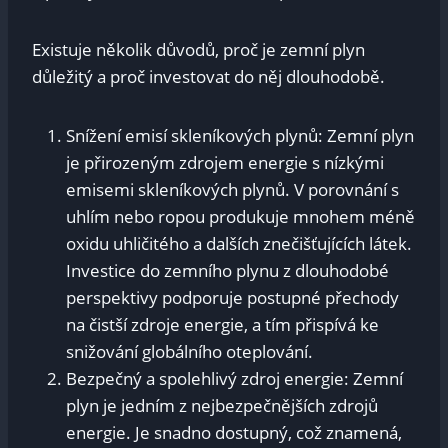
Existuje několik důvodů,‍ proč je zemní plyn
důležitý a proč ​investovat do⁣ něj dlouhodobě.
Snížení⁣ emisí skleníkových plynů: Zemní plyn‍
je‌ přirozeným‌ zdrojem energie⁢ s nízkými
⁣emisemi skleníkových plynů. V porovnání ​s
uhlím‌ nebo ropou produkuje mnohem méně
oxidu uhličitého a dalších znečišťujících látek.
Investice do zemního plynu z dlouhodobé
perspektivy podporuje postupné přechody⁤
na ​čistší zdroje energie, ⁤a tím přispívá ke⁤
snižování ​globálního oteplování.
Bezpečný ​a⁤ spolehlivý zdroj energie: Zemní
plyn je jedním ⁤z nejbezpečnějších‍ zdrojů
energie.‍ Je snadno ​dostupný, což znamená,