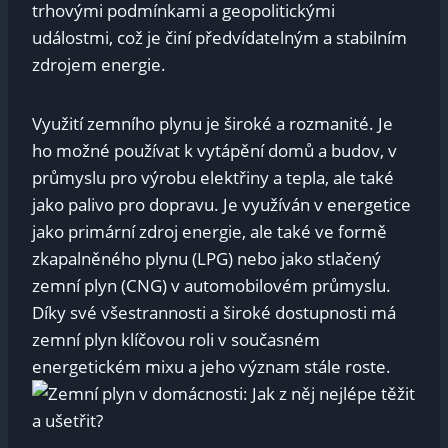
trhovými‌ podmínkami a geopolitickými
událostmi, což ‍je činí předvídatelným a stabilním
zdrojem energie.
Využití zemního plynu je široké a rozmanité.‌ Je
‌ho možné⁣ používat k vytápění⁢ domů a⁤ budov, v
průmyslu pro výrobu elektřiny a tepla, ale také
jako palivo pro dopravu. ​Je využíván v energetice
jako primární⁣ zdroj energie, ale také ve formě
zkapalněného ⁤plynu (LPG) nebo jako stlačený
zemní plyn (CNG) v automobilovém průmyslu.
Díky své všestrannosti a široké dostupnosti má
zemní plyn ⁣klíčovou roli v ⁣současném⁤
energetickém‌ mixu a jeho význam stále roste.