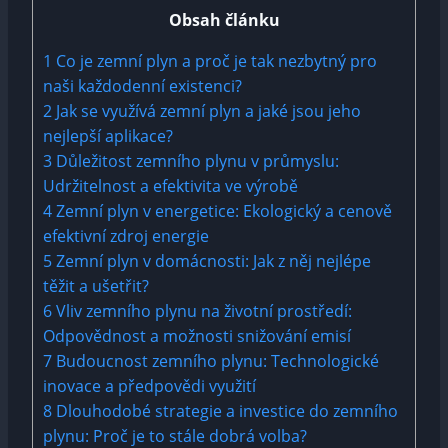
Obsah článku
1
Co je zemní ⁣plyn​ a proč ⁢je tak⁢ nezbytný pro
naši každodenní⁣ existenci?
2
Jak‍ se využívá zemní plyn‌ a jaké jsou jeho
nejlepší aplikace?
3
Důležitost ‌zemního plynu v ⁣průmyslu:
Udržitelnost a efektivita ve výrobě
4
Zemní ⁢plyn v energetice: Ekologický a ⁣cenově⁣
efektivní zdroj energie
5
Zemní plyn v domácnosti: Jak ​z něj nejlépe
těžit‍ a ušetřit?
6
Vliv zemního plynu na životní prostředí:
Odpovědnost a možnosti snižování⁤ emisí
7
Budoucnost zemního plynu: ‌Technologické
inovace a předpovědi využití
8
Dlouhodobé strategie a investice do ⁢zemního⁢
plynu: Proč je to‍ stále dobrá volba?