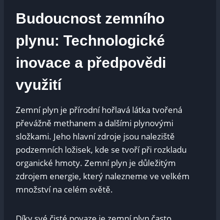
Budoucnost zemního
plynu: ‌Technologické
inovace a předpovědi
využití
Zemní plyn‌ je⁣ přírodní hořlavá látka‍ tvořená ​
převážně methanem a dalšími⁤ plynovými
složkami. Jeho hlavní zdroje jsou ​naleziště
podzemních​ ložisek, kde​ se⁢ tvoří při rozkladu
organické ​hmoty. Zemní‌ plyn je ​důležitým
zdrojem energie, který nalezneme ve velkém
množství na celém ⁢světě.
Díky své čisté povaze je zemní‌ plyn často