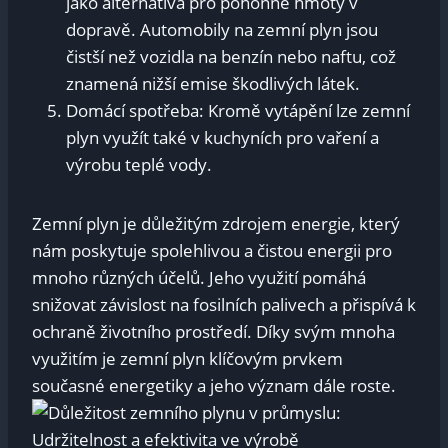
jako alternativa pro⁢ pohonné hmoty‍ v​
dopravě. Automobily na zemní plyn jsou
čistší ‌než vozidla⁣ na⁤ benzín nebo⁤ naftu, což
znamená nižší emise škodlivých látek.
Domácí ⁣spotřeba:​ Kromě vytápění lze zemní
plyn využít⁢ také v kuchyních pro vaření a
výrobu teplé⁤ vody.
Zemní plyn​ je důležitým zdrojem energie, který
‍nám ‍poskytuje⁢ spolehlivou‍ a čistou energii pro
mnoho různých⁢ účelů. Jeho využití pomáhá
snižovat závislost ⁢na ‍fosilních palivech a přispívá k
ochraně životního prostředí. ⁢Díky svým mnoha
využitím je zemní plyn ⁢klíčovým prvkem
⁢současné energetiky ‌a jeho ‌význam dále roste.