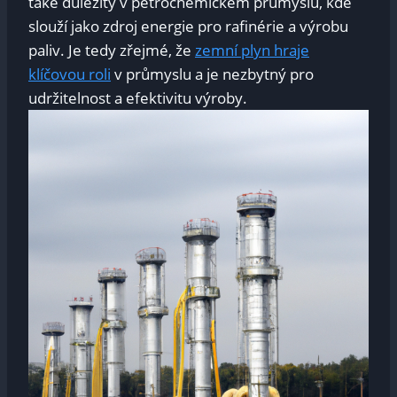
také⁤ důležitý v petrochemickém průmyslu, ⁤kde⁢
slouží jako zdroj energie pro rafinérie ⁤a výrobu​
paliv. Je tedy zřejmé, že
zemní ​plyn hraje‌
klíčovou roli
v průmyslu a je nezbytný pro
‌udržitelnost a efektivitu výroby.