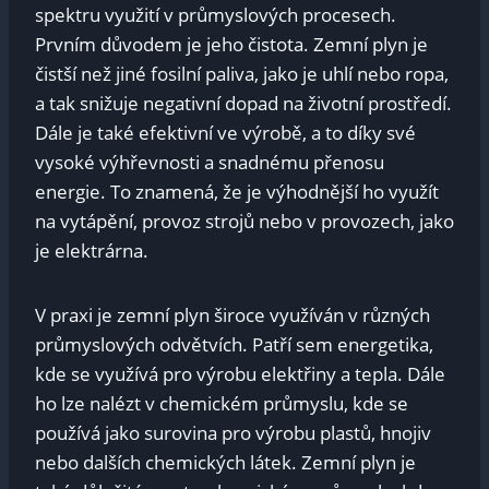
⁣spektru‌ využití⁢ v průmyslových procesech.
Prvním‌ důvodem je jeho čistota. Zemní plyn je
⁣čistší než jiné fosilní paliva, jako je ‌uhlí nebo ropa,
a tak⁣ snižuje negativní dopad na životní prostředí.
Dále je také efektivní ‌ve výrobě, ⁢a to⁤ díky své
vysoké⁢ výhřevnosti a snadnému ​přenosu‌
energie. To znamená, že je výhodnější ho využít‍
na vytápění, provoz strojů nebo ‌v provozech, ⁣jako
je elektrárna.
V praxi je zemní plyn široce ⁣využíván v různých
‍průmyslových ⁣odvětvích. Patří sem⁢ energetika,
⁤kde se využívá pro výrobu elektřiny a tepla. Dále
⁣ho lze ‌nalézt v chemickém průmyslu, kde se
používá jako​ surovina pro výrobu plastů, hnojiv
nebo dalších chemických látek.⁤ Zemní⁤ plyn je