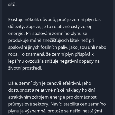
sítě.
Existuje několik důvodů, ⁢proč je zemní plyn tak⁣
důležitý. Zaprvé, je to‍ relativně čistý zdroj
energie. Při spalování⁣ zemního​ plynu se
produkuje ⁤méně⁢ znečišťujících látek než při
spalování jiných fosilních paliv, jako jsou uhlí nebo
ropa. To ‍znamená, že zemní plyn přispívá k
lepšímu ovzduší ⁣a snižuje negativní dopady na
životní prostředí.
Dále, zemní plyn​ je cenově efektivní. Jeho
dostupnost a relativně nízké náklady ho⁤ činí
atraktivním zdrojem ⁣energie pro domácnosti​ i
průmyslové sektory. Navíc, stabilita cen ‍zemního​
plynu je významná, protože se neřídí nestálými