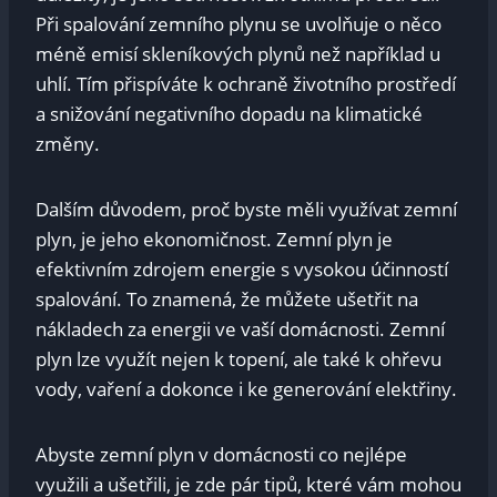
Při spalování zemního ‌plynu‍ se uvolňuje o něco
méně emisí⁤ skleníkových plynů než ‍například​ u
uhlí. Tím přispíváte k ochraně životního prostředí
a snižování negativního dopadu ‌na klimatické
změny.
Dalším důvodem, ‌proč byste‌ měli​ využívat zemní
plyn, ⁢je jeho ekonomičnost. ​Zemní⁣ plyn je
⁣efektivním ⁢zdrojem energie s vysokou účinností
spalování. To znamená, že můžete‌ ušetřit na
nákladech za energii ve vaší domácnosti. Zemní
plyn⁤ lze ⁢využít nejen k topení,⁤ ale také k ohřevu
vody, vaření a dokonce i ke ⁢generování elektřiny.
Abyste zemní plyn⁢ v domácnosti co​ nejlépe
využili a ušetřili, je zde pár tipů,​ které ‍vám mohou