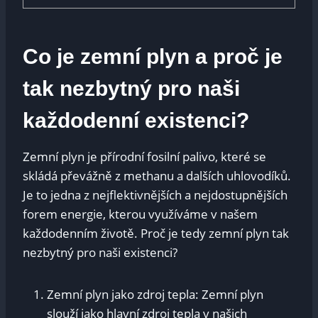
Co je zemní ⁣plyn​ a proč ⁢je
tak⁢ nezbytný pro naši
každodenní⁣ existenci?
Zemní plyn je‌ přírodní fosilní palivo, ⁢které se​
skládá převážně z methanu a dalších⁢ uhlovodíků.
⁢Je to jedna​ z nejflektivnějších a‌ nejdostupnějších
forem energie, kterou využíváme v‍ našem ​
každodenním životě. ‌Proč‌ je tedy ⁤zemní plyn tak
nezbytný pro naši existenci?
Zemní plyn jako zdroj tepla: Zemní⁢ plyn⁢
slouží jako ​hlavní zdroj tepla v⁤ našich