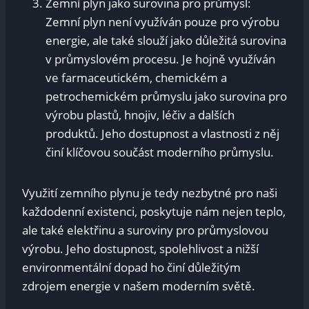
Zemní plyn jako surovina pro průmysl:
Zemní plyn ‍není využíván pouze pro výrobu
energie, ale také slouží jako‍ důležitá surovina
v⁤ průmyslovém ⁣procesu. Je hojně ‍využíván
ve farmaceutickém, chemickém a
petrochemickém průmyslu jako ​surovina⁣ pro
výrobu plastů, hnojiv, léčiv ⁣a⁤ dalších
produktů.‌ Jeho‍ dostupnost ‍a‍ vlastnosti z něj⁤
činí klíčovou​ součást moderního průmyslu.
Využití zemního​ plynu je tedy‍ nezbytné pro ⁤naši
každodenní existenci, poskytuje nám ​nejen teplo,
ale také elektřinu⁢ a suroviny pro⁢ průmyslovou
výrobu. Jeho ⁢dostupnost, spolehlivost ⁢a nižší
environmentální dopad ho činí důležitým
zdrojem energie v našem moderním světě.