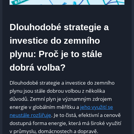
Dlouhodobé strategie a
investice do ⁢zemního⁢
plynu: Proč je to‍ stále
dobrá volba?
Dlouhodobé ​strategie ‌a investice do zemního
plynu jsou stále dobrou volbou z ⁢několika⁣
důvodů. Zemní plyn je významným zdrojem
energie‍ v globálním měřítku a‍
jeho ⁢využití se
neustále ⁣rozšiřuje
. Je to čistá, efektivní a⁣ cenově
dostupná⁢ forma energie, ​která​ má široké využití
v průmyslu, domácnostech⁢ a dopravě.