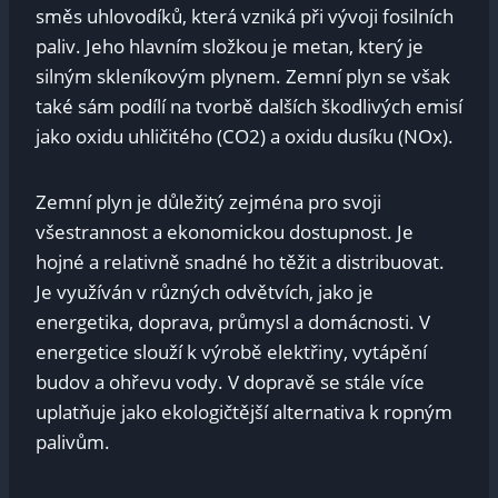
směs uhlovodíků, která vzniká při vývoji ‍fosilních⁤
paliv. Jeho hlavním složkou je ‍metan, který je⁤
silným skleníkovým ⁤plynem. Zemní⁣ plyn se však
také‍ sám podílí na ‍tvorbě dalších škodlivých emisí
jako oxidu uhličitého ‍(CO2) a oxidu⁤ dusíku (NOx).
Zemní plyn ⁤je důležitý zejména‌ pro svoji
všestrannost⁣ a ekonomickou dostupnost. Je
hojné‍ a ⁣relativně snadné ho těžit a distribuovat.
Je využíván‍ v⁢ různých odvětvích, jako je
⁣energetika, ‌doprava, průmysl a domácnosti. V
energetice slouží k ⁣výrobě elektřiny, vytápění
⁤budov a ohřevu vody. V dopravě se​ stále více
uplatňuje jako ekologičtější alternativa‍ k⁤ ropným ​
palivům.