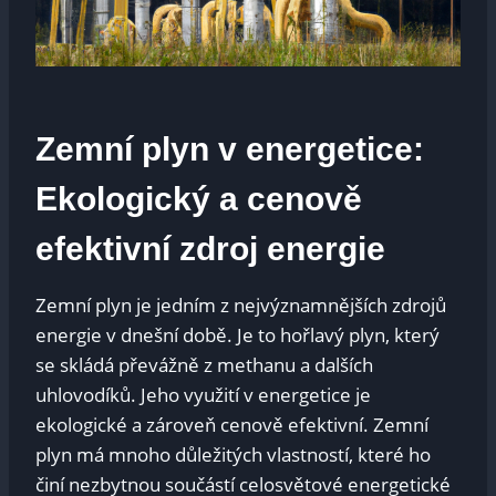
Zemní ⁢plyn v energetice:
Ekologický a ⁣cenově⁣
efektivní zdroj energie
Zemní plyn je jedním z nejvýznamnějších ‍zdrojů
energie⁤ v dnešní době. Je⁣ to ⁢hořlavý plyn, který
se ‍skládá převážně z methanu ⁢a dalších
uhlovodíků. Jeho využití v​ energetice je
ekologické⁣ a ⁤zároveň cenově efektivní. Zemní
⁤plyn má mnoho důležitých‌ vlastností, které⁤ ho
⁣činí nezbytnou součástí celosvětové ‌energetické