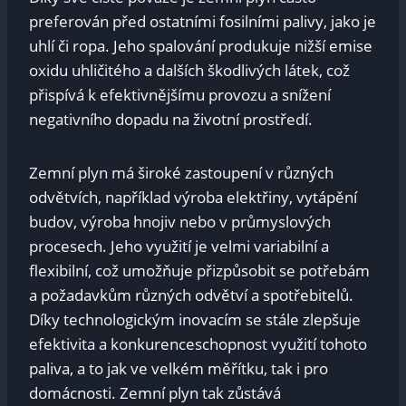
preferován před ostatními fosilními palivy, jako je
uhlí ‍či ropa. Jeho ‌spalování produkuje ‌nižší‌ emise
oxidu uhličitého a‍ dalších škodlivých látek, což
přispívá k efektivnějšímu provozu ⁤a snížení
negativního dopadu na životní ⁣prostředí.
Zemní plyn má široké zastoupení‍ v různých
‌odvětvích, například výroba elektřiny, vytápění
budov, výroba hnojiv ​nebo v průmyslových
procesech. ‌Jeho využití je velmi variabilní a
flexibilní, což umožňuje přizpůsobit se potřebám‍
a ⁣požadavkům‍ různých odvětví a spotřebitelů.
Díky technologickým inovacím se stále zlepšuje
efektivita ‍a konkurenceschopnost využití​ tohoto
paliva, a‌ to jak ve ⁢velkém ​měřítku, tak i pro
domácnosti. Zemní plyn ‍tak⁤ zůstává