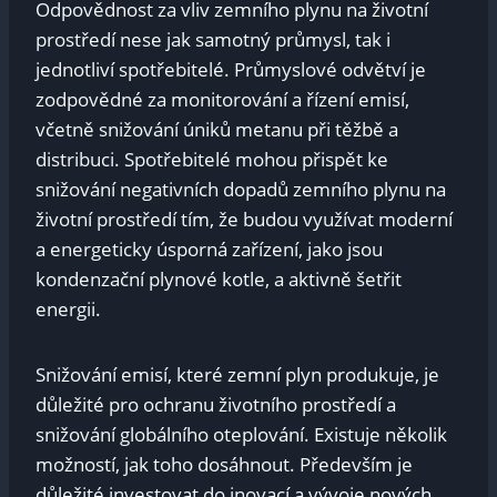
Odpovědnost za vliv zemního plynu na ⁤životní
prostředí nese jak ⁣samotný ⁤průmysl,​ tak ​i ​
jednotliví spotřebitelé. Průmyslové⁢ odvětví je
zodpovědné ‍za monitorování ‌a⁢ řízení emisí,
včetně snižování úniků metanu při ​těžbě a
distribuci. Spotřebitelé mohou přispět ke
snižování negativních dopadů zemního⁤ plynu na
životní‍ prostředí tím, že budou využívat moderní
a energeticky ​úsporná zařízení, ⁤jako jsou
kondenzační plynové kotle,⁣ a aktivně⁣ šetřit
⁢energii.
Snižování emisí,‌ které zemní plyn⁤ produkuje,⁤ je
důležité pro ochranu životního ‍prostředí a
snižování ⁤globálního ⁤oteplování. Existuje několik
možností, jak toho ⁤dosáhnout. Především je
důležité investovat do ​inovací a vývoje nových