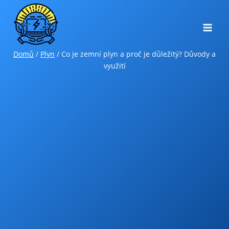
Přeskočit
na
obsah
Domů
/
Plyn
/
Co je zemní plyn a proč je důležitý? Důvody a
využití