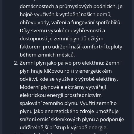
⁢domácnostech a⁤ průmyslových podnicích. Je
hojně využíván k vytápění našich domů, ​
ohřevu ⁣vody, vaření a fungování spotřebičů.
Díky svému​ vysokému výhřevnosti a
dostupnosti⁣ je⁣ zemní plyn důležitým
faktorem pro ⁣udržení ‌naší komfortní teploty
během zimních měsíců.
Zemní plyn jako ⁣palivo pro elektřinu: Zemní
plyn hraje klíčovou⁣ roli i⁣ v energetickém
odvětví, kde se využívá k výrobě elektřiny.
⁣Moderní plynové⁢ elektrárny vytvářejí‌
elektrickou energii⁢ prostřednictvím
spalování zemního⁢ plynu. ⁢Využití zemního
plynu jako energetického zdroje⁣ umožňuje​
snížení ​emisí skleníkových plynů a podporuje⁣
udržitelnější přístup k výrobě energie.