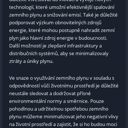
technologií, které umožní efektivnější⁢ spalování‍
zemního​ plynu a snižování ‌emisí. Také je důležité
podporovat výzkum obnovitelných zdrojů‌
energie, které mohou postupně ‍nahradit ​zemní
plyn jako ⁢hlavní zdroj energie v ⁢budoucnosti.
Další ⁤možností je zlepšení infrastruktury⁢ a
distribučních systémů,⁤ aby se minimalizovaly
ztráty a úniky plynu.
Ve snaze o využívání zemního plynu⁣ v souladu s
⁣odpovědností⁤ vůči životnímu prostředí je důležité​
neustále sledovat ‌a dodržovat přísné
environmentální normy a směrnice. Pouze
pohodlnou a ⁢udržitelnou spotřebou⁤ zemního
plynu můžeme​ minimalizovat‌ jeho negativní vlivy
na ‌životní ⁣prostředí a zajistit, že si ‌ho‍ budou​ moci