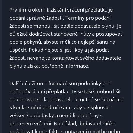
Prvním krokem k získání vrácení přeplatku‍ je
podání‍ správné žádosti. Termíny pro podání
žádosti ​se‍ mohou lišit podle dodavatele ⁤plynu.⁢ Je
důležité dodržovat stanovené⁤ lhůty a postupovat
podle⁣ pokynů, abyste‍ měli⁤ co nejlepší⁢ šanci na
úspěch. Pokud ‌nejste si jisti, kdy​ a jak podat
žádost, neváhejte kontaktovat‍ svého ⁣dodavatele
plynu a získat⁤ potřebné‌ informace.
Další důležitou informací jsou⁤ podmínky pro
udělení vrácení přeplatku. Ty ‍se také mohou lišit
od dodavatele ‍k dodavateli. Je ​nutné se⁢ seznámit
s konkrétními podmínkami, abyste splňovali
veškeré požadavky a‍ neměli​ problémy s
procesem vrácení. Například, dodavatel ‌může
⁢požadovat kopie faktur, potvrzení o platbě nebo