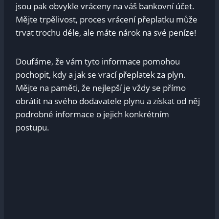
jsou pak obvykle vráceny⁤ na váš bankovní účet.‍
Mějte⁤ trpělivost, proces ​vrácení přeplatku může
trvat trochu déle, ale máte nárok na své peníze!
Doufáme,‍ že vám tyto ‌informace pomohou​
pochopit,⁢ kdy a jak se vrací⁣ přeplatek ⁤za plyn.
Mějte na‍ paměti, že nejlepší je vždy se přímo
obrátit ⁢na svého dodavatele plynu a získat ​od něj ​
podrobné informace o jejich konkrétním
postupu.