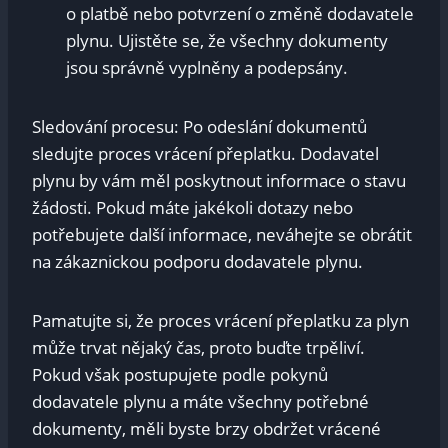
o platbě nebo potvrzení‍ o​ změně ‌dodavatele
plynu. Ujistěte se, ‍že všechny ⁢dokumenty‌
jsou správně vyplněny‍ a podepsány.
Sledování procesu: ‌Po odeslání dokumentů
sledujte proces vrácení ‌přeplatku. Dodavatel
plynu by vám měl poskytnout informace⁢ o⁤ stavu
žádosti.⁣ Pokud⁢ máte jakékoli dotazy nebo
potřebujete⁣ další informace, neváhejte‌ se obrátit
na zákaznickou podporu ​dodavatele ⁣plynu.
Pamatujte si, že⁤ proces vrácení ​přeplatku ⁣za plyn
může trvat⁤ nějaký čas,⁤ proto ⁤buďte trpěliví.
Pokud‍ však ​postupujete​ podle‌ pokynů⁣
dodavatele ‍plynu a máte​ všechny potřebné
dokumenty, měli⁣ byste brzy obdržet ‌vrácené