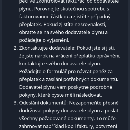
pečlivě zkontrolovat⁣ fakturaci od dodavatele⁣
plynu. Porovnejte skutečnou spotřebu s
fakturovanou částkou a​ zjistěte případný
přeplatek.‍ Pokud⁢ zjistíte nesrovnalosti,
⁣obraťte ⁣se na svého dodavatele plynu‍ a
požádejte o⁣ vyjasnění.
Zkontaktujte dodavatele: Pokud jste si jisti,
že jste nárok na vrácení přeplatku oprávněni,⁣
kontaktujte⁣ svého ⁤dodavatele plynu.
‍Požádejte o formulář pro⁣ návrat peněz za⁢
přeplatek a zasílání⁤ potřebných dokumentů.
Dodavatel ‍plynu vám​ poskytne‌ podrobné
pokyny, které byste ​měli následovat.
Odeslání dokumentů: Nezapomeňte⁣ přesně
dodržovat pokyny ‍dodavatele plynu ⁢a poslat
všechny požadované⁤ dokumenty. To může‍
zahrnovat ​například kopii faktury, potvrzení