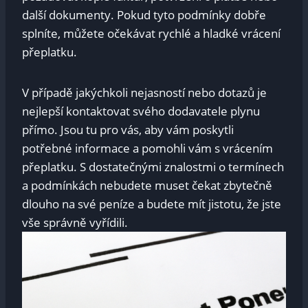
‌další dokumenty. Pokud ‍tyto podmínky dobře
⁤splníte, můžete očekávat rychlé ‌a hladké vrácení
přeplatku.
V případě jakýchkoli nejasností ‍nebo dotazů je ​
nejlepší kontaktovat⁢ svého ⁣dodavatele ⁢plynu⁣
přímo. Jsou tu pro​ vás,‍ aby⁤ vám‌ poskytli
potřebné informace a ⁤pomohli vám s⁣ vrácením‌
přeplatku. S⁤ dostatečnými znalostmi o termínech
a ⁢podmínkách nebudete​ muset čekat zbytečně
dlouho na své peníze‍ a budete mít jistotu, že jste
vše⁣ správně vyřídili.