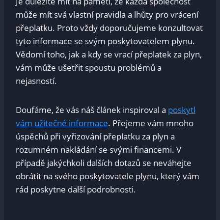
Je⁣ důležité mít na paměti, že⁢ každá ​společnost ​
může ⁣mít ‌svá vlastní pravidla a lhůty pro vrácení
přeplatku.⁣ Proto vždy doporučujeme​ konzultovat​
tyto informace ‌se svým poskytovatelem plynu.
‍Vědomí toho, jak ⁣a kdy se⁢ vrací přeplatek​ za‌ plyn,
vám může ‌ušetřit spoustu problémů a
nejasností.
Doufáme, ⁤že vás náš článek⁤ inspiroval a
poskytl
vám užitečné informace
. ⁢Přejeme vám mnoho
‍úspěchů‍ při‍ vyřizování‌ přeplatku ‌za plyn a
rozumném⁤ nakládání⁢ se svými financemi. V
‌případě jakýchkoli dalších dotazů se neváhejte
obrátit na svého poskytovatele plynu, který ⁤vám
‌rád‌ poskytne další podrobnosti.