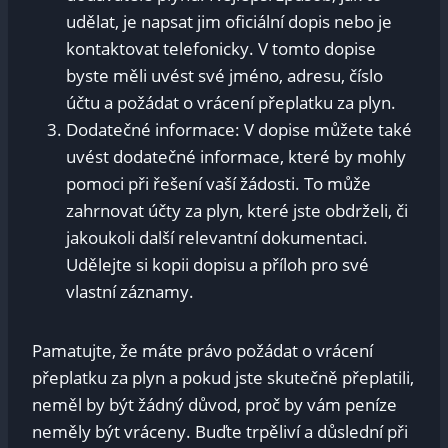
udělat, je‍ napsat​ jim oficiální dopis nebo je
kontaktovat telefonicky. V tomto dopise
byste měli uvést své jméno, adresu, číslo
účtu a požádat o vrácení přeplatku za plyn.
Dodatečné informace: V​ dopise můžete také
⁢uvést dodatečné informace, které by mohly
pomoci při řešení⁣ vaší žádosti. ‍To může‍
zahrnovat účty za plyn, které jste obdrželi,‌ či​
jakoukoli další‌ relevantní dokumentaci.
Udělejte‍ si kopii dopisu ‌a ⁢příloh pro své
vlastní záznamy.
Pamatujte, že máte právo požádat⁣ o vrácení
přeplatku za plyn a‍ pokud jste skutečně přeplatili,
‌neměl by být ⁤žádný důvod, proč by ‍vám ⁤peníze
neměly být ‌vráceny.⁤ Buďte trpěliví ​a⁣ důslední ‌při