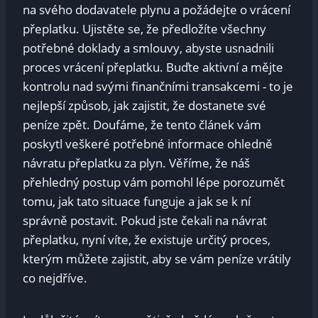
na ​svého ⁤dodavatele plynu a požádejte o ​vrácení
přeplatku. Ujistěte se, ⁣že ‍předložíte všechny
potřebné doklady a⁣ smlouvy, ‍abyste usnadnili
proces⁣ vrácení ⁢přeplatku.⁤ Buďte aktivní ​a mějte
kontrolu ‌nad⁢ svými finančními transakcemi -⁤ to⁢ je
nejlepší způsob, ⁤jak⁢ zajistit, že dostanete své
‍peníze zpět. Doufáme, ​že tento článek vám
poskytl veškeré ⁢potřebné⁢ informace ohledně⁣
návratu ⁣přeplatku za plyn.​ Věříme, že náš
přehledný postup ‌vám ‌pomohl ⁢lépe‌ porozumět ​
tomu,‌ jak‌ tato situace ‍funguje a‍ jak⁣ se‌ k ‌ní
správně postavit. Pokud ⁢jste čekali na návrat‍
přeplatku, nyní ⁤víte, ‍že ⁣existuje⁤ určitý⁤ proces, ​
kterým můžete zajistit, aby se vám peníze vrátily
⁤co nejdříve.