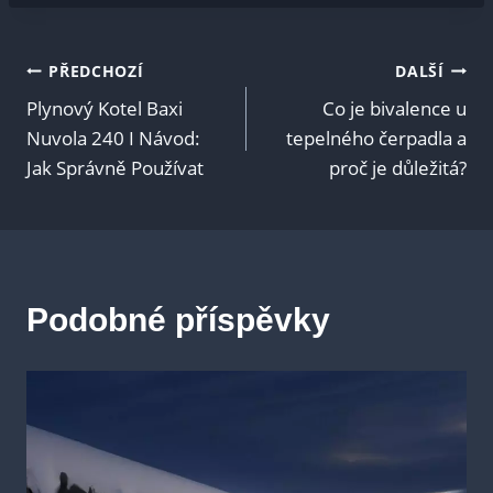
Navigace
PŘEDCHOZÍ
DALŠÍ
Plynový Kotel Baxi
Co je bivalence u
pro
Nuvola 240 I Návod:
tepelného čerpadla a
Jak Správně Používat
proč je důležitá?
příspěvek
Podobné příspěvky