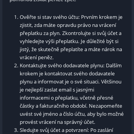
Ověřte si‌ stav svého účtu: Prvním krokem je
zjistit, zda máte ​opravdu ⁤právo⁢ na vrácení
přeplatku za plyn. Zkontrolujte si svůj účet⁣ a
⁤vyhledejte výši přeplatku. Je důležité‌ být si
‍jistý, že ⁤skutečně přeplatíte a máte nárok na
vrácení ​peněz.
Kontaktujte svého dodavatele plynu: Dalším
krokem je kontaktovat svého dodavatele
plynu⁣ a informovat je o své situaci. Většinou
⁢je nejlepší zaslat email s ​jasnými
⁤informacemi o⁢ přeplatku, včetně přesné
částky ⁤a fakturačního období. Nezapomeňte
uvést své⁢ jméno a ⁢číslo účtu, aby bylo možné
provést ⁢vrácení na správný účet.
Sledujte svůj účet a potvrzení: Po zaslání