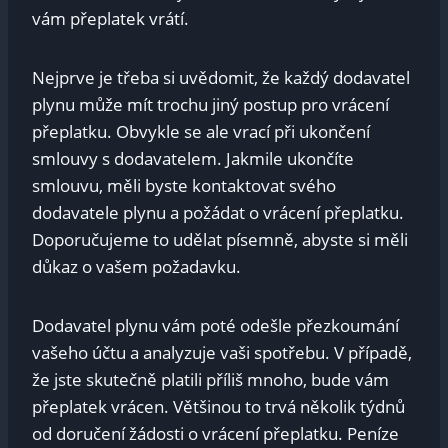
‌vám přeplatek vrátí.
Nejprve⁤ je třeba si uvědomit, že každý ⁣dodavatel
⁢plynu ‌může mít trochu jiný postup ‍pro vrácení
přeplatku. Obvykle​ se⁢ ale vrací při ukončení
smlouvy ⁤s​ dodavatelem. Jakmile ukončíte
⁣smlouvu, měli byste kontaktovat svého
‌dodavatele plynu a požádat o vrácení přeplatku.
Doporučujeme to udělat písemně, abyste si měli
‌důkaz ‍o vašem ​požadavku.
Dodavatel plynu vám poté odešle přezkoumání
vašeho účtu ‌a analyzuje vaši spotřebu. V případě,
‌že jste skutečně⁣ platili‌ příliš mnoho, bude vám
přeplatek vrácen. Většinou ‍to⁤ trvá ‌několik týdnů
od doručení žádosti o vrácení‌ přeplatku. Peníze