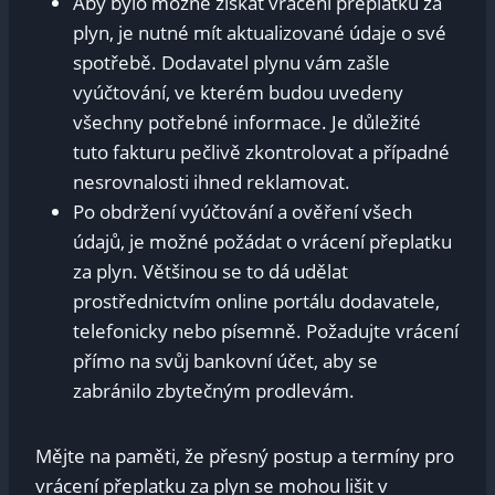
Aby bylo možné získat‌ vrácení přeplatku za
plyn, je⁣ nutné mít aktualizované údaje o své
spotřebě. Dodavatel⁢ plynu vám zašle
‌vyúčtování, ⁤ve kterém⁤ budou⁣ uvedeny
všechny⁣ potřebné informace.‍ Je důležité
⁣tuto fakturu pečlivě zkontrolovat a​ případné⁢
nesrovnalosti ihned ⁣reklamovat.
Po obdržení vyúčtování a ověření všech
údajů, ‍je možné požádat o vrácení přeplatku
za plyn.​ Většinou se to dá udělat
⁣prostřednictvím⁤ online portálu dodavatele,
telefonicky nebo písemně. Požadujte vrácení
⁣přímo na svůj bankovní ⁣účet,‍ aby⁤ se
zabránilo​ zbytečným prodlevám.
Mějte ‌na paměti, že přesný ⁤postup a ⁣termíny pro
vrácení ⁣přeplatku za plyn ⁣se‌ mohou‍ lišit v‍