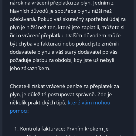
nárok na vrácení přeplatku za plyn. Jedním z
hlavních důvodů je‍ spotřeba plynu nižší než
očekávaná. Pokud váš skutečný spotřební‍ údaj ⁣za⁢
plyn je nižší než ten,​ který jste​ zaplatili, můžete si​
říci o vrácení přeplatku. Dalším​ důvodem může
být ⁤chyba ⁤ve fakturaci nebo pokud jste ​změnili
dodavatele plynu a váš‍ starý dodavatel po vás
‍požaduje ⁣platbu‌ za období,‌ kdy jste ​už nebyli
jeho⁤ zákazníkem.
Chcete-li‌ získat ​vrácené‌ peníze ⁣za přeplatek za⁣
plyn, je důležité postupovat správně. Zde je
několik praktických​ tipů,
které vám mohou​
pomoci
: ​
Kontrola fakturace: ‌Prvním krokem⁤ je ​