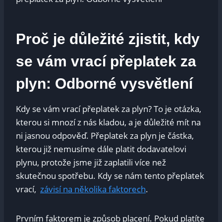
Proč je důležité zjistit, kdy
se vám ‌vrací⁢ přeplatek za
plyn: Odborné‌ vysvětlení
Kdy se​ vám vrací přeplatek ⁣za plyn? To​ je otázka,
kterou ⁢si mnozí z nás kladou, a je důležité mít⁢ na
ni jasnou odpověď. Přeplatek za plyn je částka,⁤
kterou⁣ již nemusíme ⁣dále platit‍ dodavatelovi
⁤plynu, protože jsme ⁤již zaplatili více ‍než
skutečnou spotřebu. Kdy se‌ nám‍ tento ​přeplatek
vrací, ‍
závisí na‍ několika ⁣faktorech
.
Prvním faktorem je způsob ​placení.​ Pokud platíte