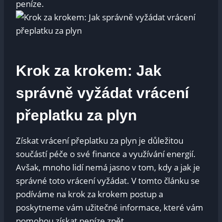
peníze.
Krok za krokem: Jak
správně vyžádat vrácení
přeplatku za plyn
Získat⁢ vrácení ‌přeplatku za‌ plyn je​ důležitou
součástí péče o své⁢ finance ‌a využívání energií.
Avšak,⁢ mnoho lidí nemá jasno ‌v tom, kdy a jak je
správné toto vrácení vyžádat.⁤ V⁢ tomto článku se​
podíváme⁣ na krok‍ za krokem ⁣postup a
poskytneme ⁢vám užitečné informace, ⁢které vám
‍pomohou získat‍ peníze zpět.