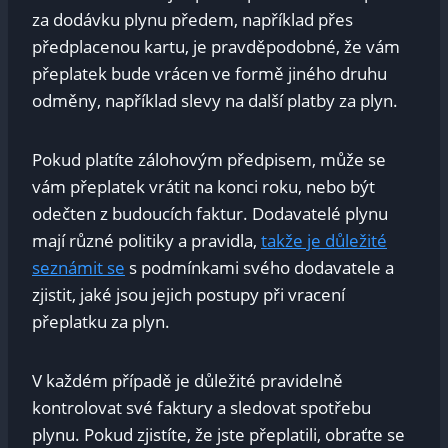
za dodávku‌ plynu‌ předem, například‌ přes
předplacenou kartu, ​je ⁢pravděpodobné, ⁤že ‌vám
přeplatek bude vrácen ve formě ⁢jiného druhu
⁢odměny, například slevy na⁤ další platby za⁤ plyn.
Pokud⁤ platíte zálohovým ⁤předpisem,‍ může se
⁢vám přeplatek ‍vrátit na konci roku, nebo být
odečten z budoucích faktur. Dodavatelé⁣ plynu
mají ⁢různé politiky⁤ a pravidla,
takže je ‍důležité
seznámit ⁢se
s podmínkami ⁣svého dodavatele a
zjistit, ​jaké jsou jejich ⁣postupy‌ při⁢ vracení
přeplatku ⁤za‍ plyn.
V ‍každém případě ⁢je důležité pravidelně
⁢kontrolovat své faktury a sledovat​ spotřebu⁤
plynu. Pokud zjistíte, že jste ‌přeplatili, obraťte⁢ se