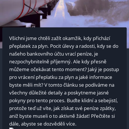
Všichni ​jsme​ chtěli ⁢zažít okamžik, kdy ‌přichází
⁤přeplatek za⁣ plyn. Pocit úlevy ⁣a radosti, ‌kdy se do
‍našeho bankovního⁣ účtu vrací peníze, ⁢je‌
nezpochybnitelně příjemný. ⁢Ale kdy přesně​
můžeme očekávat tento moment? Jaký je postup
⁤pro vrácení přeplatku za plyn​ a ⁣jaké informace
byste měli mít? V tomto⁣ článku ⁢se​ podíváme na⁣
všechny důležité detaily ‌a poskytneme jasné‍
pokyny pro tento​ proces. Buďte​ klidní⁢ a sebejistí,
protože ​teď už ⁢víte, ‍jak získat své peníze zpátky,
aniž byste museli‍ o⁤ to aktivně žádat! Přečtěte si
dále, ​abyste​ se dozvěděli více.