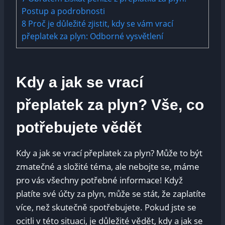
Postup a podrobnosti
8
Proč je důležité zjistit, kdy se vám ‌vrací⁢
přeplatek za plyn: Odborné‌ vysvětlení
Kdy a jak⁤ se vrací
přeplatek za‌ plyn? ⁢Vše, co
potřebujete ​vědět
Kdy a​ jak se vrací ‌přeplatek za plyn? ⁤Může⁣ to být
zmatečné a složité téma, ale nebojte se, máme
pro ‍vás ⁤všechny potřebné‌ informace! Když
platíte své účty za plyn, může se stát,⁤ že⁢ zaplatíte
více, ​než⁤ skutečně⁣ spotřebujete. Pokud jste se
ocitli v této situaci,‌ je důležité vědět,⁣ kdy a jak ⁢se