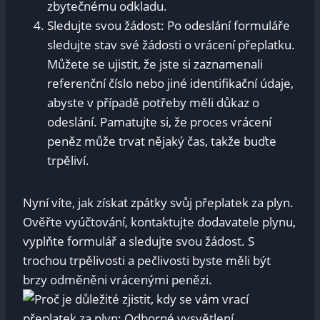
zbytečnému odkladu.
Sledujte ‌svou ⁣žádost: ⁢Po odeslání formuláře​
sledujte stav své⁢ žádosti o ‌vrácení‍ přeplatku.
Můžete se ⁢ujistit, že jste si ‌zaznamenali
referenční číslo‌ nebo jiné⁣ identifikační údaje,
abyste v případě potřeby měli důkaz o⁤
odeslání. ‌Pamatujte si, že⁣ proces vrácení⁤
peněz může trvat nějaký ‌čas, takže buďte
trpěliví.
Nyní víte, jak ⁤získat zpátky ⁢svůj přeplatek za ​plyn.
Ověřte ⁤vyúčtování, kontaktujte dodavatele ​plynu,
vyplňte formulář a sledujte svou žádost.‌ S
trochou trpělivosti a pečlivosti byste měli být ​
brzy odměněni vrácenými penězi.