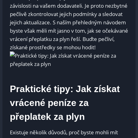
závislosti na vašem ⁣dodavateli. Je proto nezbytné
pečlivě zkontrolovat jejich podmínky‌ a sledovat
jejich‌ aktualizace. S naším přehledným návodem‌
byste však měli mít⁢ jasno v tom, jak se očekávané
vrácení⁢ přeplatku​ za plyn řeší. ⁣Buďte ​pečliví,
⁢získané⁢ prostředky se⁤ mohou ​hodit!
Praktické⁣ tipy: Jak získat
vrácené peníze za
přeplatek za plyn
Existuje několik ⁣důvodů, proč ‌byste ‍mohli mít