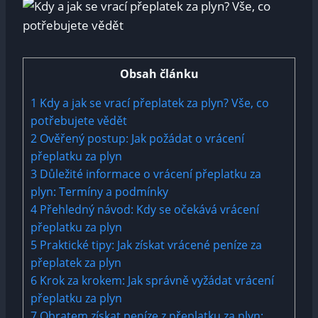
Obsah článku
1
Kdy a jak⁤ se vrací přeplatek za‌ plyn? ⁢Vše, co
potřebujete ​vědět
2
Ověřený⁣ postup: Jak požádat ‍o vrácení
přeplatku za ⁣plyn
3
Důležité informace o vrácení ⁢přeplatku za
plyn: Termíny a podmínky
4
Přehledný návod: Kdy se očekává vrácení‌
přeplatku za plyn
5
Praktické⁣ tipy: Jak získat vrácené peníze za
přeplatek za plyn
6
Krok za krokem: Jak správně vyžádat vrácení
přeplatku za plyn
7
Obratem ⁤získat peníze⁤ z přeplatku za plyn: ​