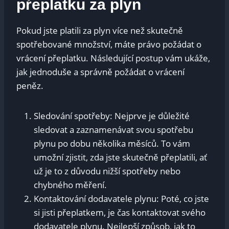
přeplatku za ⁣plyn
Pokud jste platili za plyn více než⁢ skutečně
spotřebované množství, máte právo⁢ požádat o
vrácení přeplatku.⁢ Následující postup vám ukáže,‌
jak jednoduše ⁣a správně požádat o​ vrácení⁢
peněz.
Sledování spotřeby: Nejprve je důležité
sledovat a zaznamenávat svou spotřebu
plynu po ​dobu několika měsíců. To vám
‍umožní zjistit, ​zda jste skutečně‌ přeplatili,⁣ ať
už je to z důvodu nižší ‍spotřeby nebo
‍chybného měření.
Kontaktování dodavatele​ plynu: Poté,⁢ co jste
si ⁣jisti přeplatkem, je čas kontaktovat ​svého
dodavatele ‌plynu. Nejlepší způsob, jak ‍to