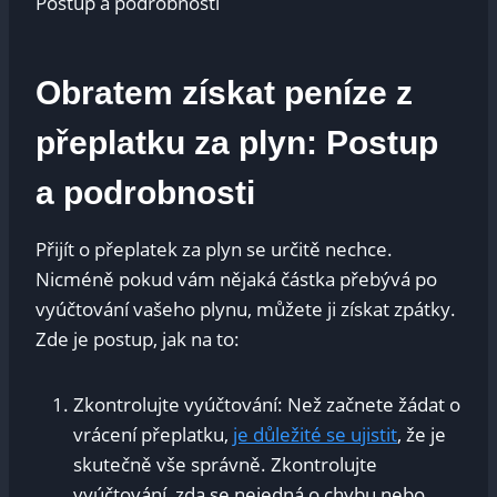
Obratem ⁤získat peníze⁤ z
přeplatku za plyn: ​Postup
a podrobnosti
Přijít o přeplatek za plyn‌ se určitě nechce.
Nicméně ⁢pokud​ vám nějaká‌ částka přebývá po
vyúčtování vašeho plynu, můžete ji získat ⁣zpátky.​
Zde je ⁢postup, jak na⁣ to:
Zkontrolujte vyúčtování:⁣ Než začnete žádat o
vrácení přeplatku,
je důležité se‌ ujistit
, že je
⁢skutečně vše správně. Zkontrolujte
‌vyúčtování, zda‍ se nejedná o chybu nebo