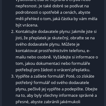
‍nepřesnost. Je také⁤ dobré se podívat na
podrobnosti o spotřebě ⁤a cenách, abyste
měli přehled o ⁢tom, jaká částka by vám měla
být vrácena.
Kontaktujte dodavatele ⁤plynu: Jakmile jste ​si
⁤jisti, že přeplatek​ je skutečný,⁣ obraťte ‌se na
⁣svého dodavatele⁣ plynu. Můžete ‍je ​
kontaktovat​ prostřednictvím telefonu, e-
mailu nebo osobně. Vyžádejte si informace​ o⁢
tom, jakou ⁢dokumentaci nebo formuláře
potřebují ‌pro žádost o vrácení přeplatku.
Vyplňte a zašlete ​formulář:⁣ Poté, co‌ získáte
potřebný formulář od‍ svého dodavatele
plynu, pečlivě jej vyplňte ‌a podepište. Dbejte‌
na to,⁤ aby byly ‍všechny‌ informace ‍správné a
přesné,⁢ abyste ⁤zabránili jakémukoli