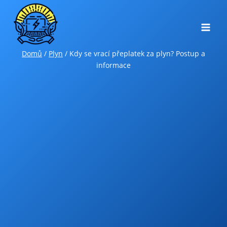
Přeskočit
na
obsah
Domů
/
Plyn
/
Kdy se vrací přeplatek za plyn? Postup a
informace