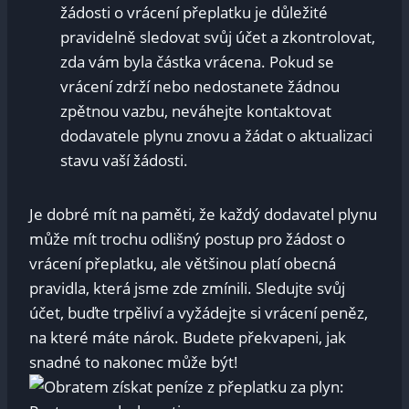
žádosti o vrácení ‍přeplatku ‍je důležité
‍pravidelně⁢ sledovat⁤ svůj ‍účet a zkontrolovat,
zda ⁢vám byla částka vrácena. ​Pokud​ se
vrácení zdrží nebo nedostanete žádnou
zpětnou vazbu, neváhejte kontaktovat
dodavatele plynu znovu a žádat​ o aktualizaci
stavu vaší žádosti.
Je ⁣dobré ‍mít⁤ na paměti, že každý dodavatel‌ plynu
může mít trochu odlišný postup ⁤pro ‍žádost o
⁤vrácení přeplatku, ale⁤ většinou ⁣platí obecná
pravidla, která jsme zde zmínili.‌ Sledujte ⁤svůj
účet, buďte trpěliví ⁤a​ vyžádejte si vrácení peněz,
na které máte nárok. Budete⁢ překvapeni, jak
⁢snadné to⁢ nakonec⁢ může být!