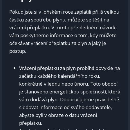
Pokud jste ⁣si v loňském roce‌ zaplatili příliš velkou
⁣částku za ⁣spotřebu plynu, můžete se ⁣těšit na
vrácení přeplatku. ​V tomto přehledném návodu
vám poskytneme informace o tom, kdy můžete
očekávat vrácení ‍přeplatku za ⁢plyn‍ a jaký je
postup.
Vrácení⁢ přeplatku ⁢za plyn probíhá⁤ obvykle na
začátku‍ každého​ kalendářního roku,
konkrétně v lednu nebo ‌únoru.⁢ Toto⁤ období
je stanoveno energetickou společností,⁢ která
vám⁢ dodává‍ plyn.‍ Doporučujeme pravidelně
sledovat informace od ‍svého ​dodavatele,
‌abyste byli‍ v obraze o ⁣datu vrácení
přeplatku.