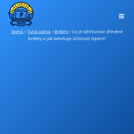
Přeskočit
na
obsah
Domů
/
Tuhá paliva
/
Brikety
/
Co je výhřevnost dřevěné
brikety a jak ovlivňuje účinnost topení?