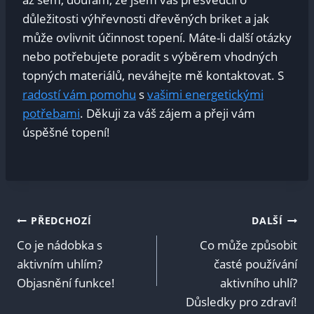
důležitosti výhřevnosti dřevěných briket a jak
může ovlivnit účinnost topení. Máte-li další otázky
nebo potřebujete poradit s výběrem vhodných
topných materiálů, neváhejte mě kontaktovat. S
radostí vám pomohu
s
vašimi energetickými
potřebami
. Děkuji za váš zájem a přeji vám
úspěšné topení!
Navigace
PŘEDCHOZÍ
DALŠÍ
Co je nádobka s
Co může způsobit
pro
aktivním uhlím?
časté používání
Objasnění funkce!
aktivního uhlí?
příspěvek
Důsledky pro zdraví!