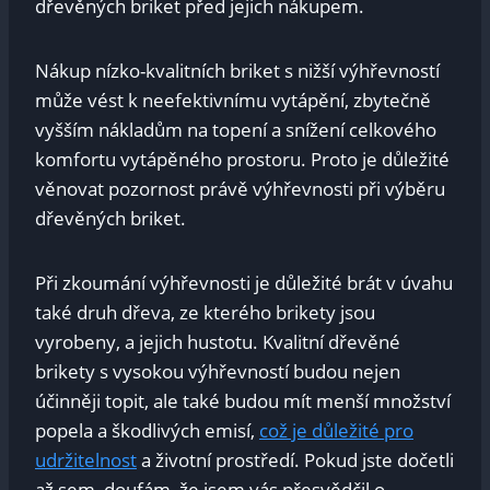
dřevěných briket před jejich nákupem.
Nákup nízko-kvalitních briket s nižší výhřevností
může vést k neefektivnímu vytápění, zbytečně
vyšším nákladům na topení a snížení celkového
komfortu vytápěného prostoru. Proto je důležité
věnovat pozornost právě výhřevnosti při výběru
dřevěných briket.
Při zkoumání výhřevnosti je důležité brát v úvahu
také druh dřeva, ze kterého brikety jsou
vyrobeny, a jejich hustotu. Kvalitní dřevěné
brikety s vysokou výhřevností budou nejen
účinněji topit, ale také budou mít menší množství
popela a škodlivých emisí,
což je důležité pro
udržitelnost
a životní prostředí. Pokud jste dočetli
až sem, doufám, že jsem vás přesvědčil o