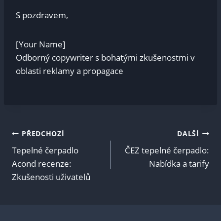
S pozdravem,
[Your Name]
Odborný copywriter s bohatými zkušenostmi v
oblasti reklamy a propagace
Navigace
PŘEDCHOZÍ
DALŠÍ
Tepelné čerpadlo
ČEZ tepelné čerpadlo:
pro
Acond recenze:
Nabídka a tarify
Zkušenosti uživatelů
příspěvek