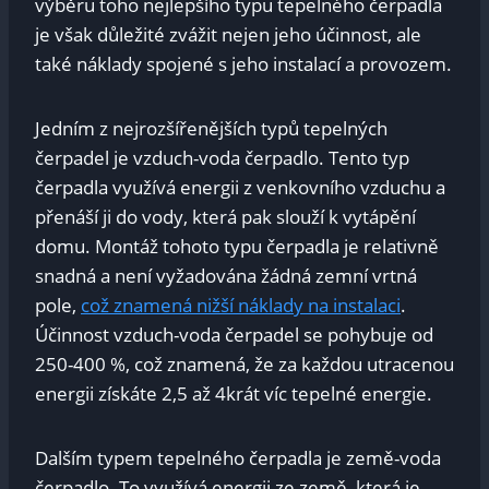
výběru toho nejlepšího typu tepelného čerpadla
je však důležité zvážit nejen jeho účinnost, ale
také náklady spojené s jeho instalací a provozem.
Jedním z nejrozšířenějších typů tepelných
čerpadel je vzduch-voda čerpadlo. Tento typ
čerpadla využívá energii z venkovního vzduchu a
přenáší ji do vody, která pak slouží k vytápění
domu. Montáž tohoto typu čerpadla je relativně
snadná a není vyžadována žádná zemní vrtná
pole,
což znamená nižší náklady na instalaci
.
Účinnost vzduch-voda čerpadel se pohybuje od
250-400 %, což znamená, že za každou utracenou
energii získáte 2,5 až 4krát víc tepelné energie.
Dalším typem tepelného čerpadla je země-voda
čerpadlo. To využívá energii ze země, která je