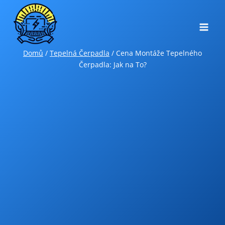
Přeskočit
na
obsah
Domů
/
Tepelná Čerpadla
/
Cena Montáže Tepelného
Čerpadla: Jak na To?