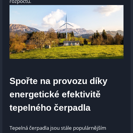
rozpočtu.
Spořte na provozu díky
energetické efektivitě
tepelného čerpadla
Tepelná čerpadla jsou stále populárnějším