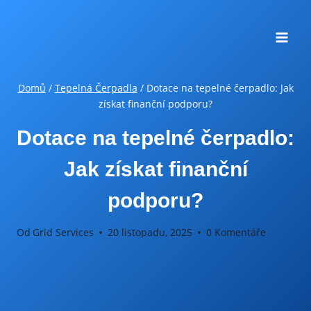
Přeskočit
na
obsah
Domů
/
Tepelná Čerpadla
/
Dotace na tepelné čerpadlo: Jak
získat finanční podporu?
Dotace na tepelné čerpadlo:
Jak získat finanční
podporu?
Od
Grid Services
20 listopadu, 2025
0 Komentáře