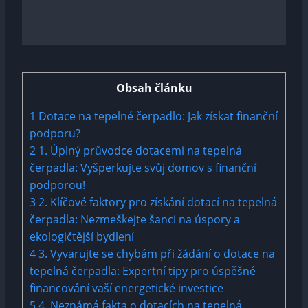
Obsah článku
1
Dotace na tepelné čerpadlo: Jak získat finanční
podporu?
2
1. Úplný průvodce dotacemi na tepelná
čerpadla: Vyšperkujte svůj domov s finanční
podporou!
3
2. Klíčové faktory pro získání dotací na tepelná
čerpadla: Nezmeškejte šanci na úspory a
ekologičtější bydlení
4
3. Vyvarujte se chybám při žádání o dotace na
tepelná čerpadla: Expertní tipy pro úspěšné
financování vaší energetické investice
5
4. Neznámá fakta o dotacích na tepelná