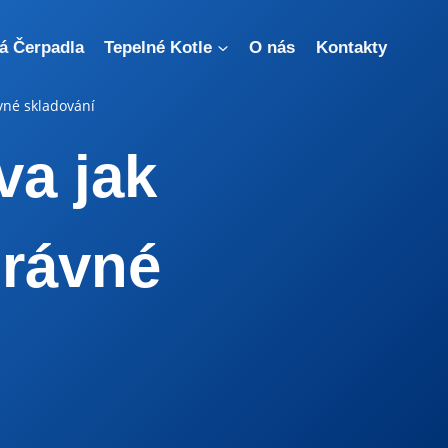
á Čerpadla
Tepelné Kotle
O nás
Kontakty
ávné skladování
va jak
právné