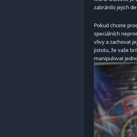
zabránilo jejich d
Pokud chcete prodl
speciálních nepro
vlivy a zachovat j
jistotu, že vaše b
manipulovat jedno