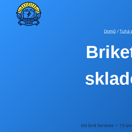
Přeskočit
na
obsah
Domů
/
Tuhá 
Brike
sklad
Od
Grid Services
13 ún