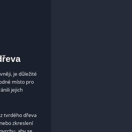
dřeva
něji, je důležité
hodné místo pro
ili jejich
 z tvrdého dřeva
 nebo zkreslení
povrchu, aby se