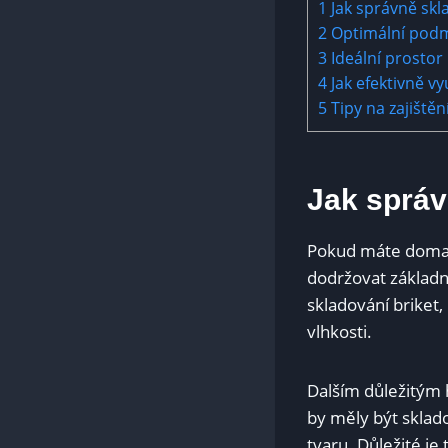
1
Jak správně skl
2
Optimální podmí
3
Ideální prostor
4
Jak efektivně vy
5
Tipy na zajištěn
Jak správ
Pokud máte doma br
dodržovat základn
skladování briket,
vlhkosti.
Dalším důležitým 
by měly být sklado
tvaru. Důležité je