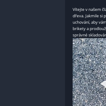
Vítejte v našem č
dřeva. Jakmile si 
uchování, aby vám 
brikety a prodlouž
správné skladován