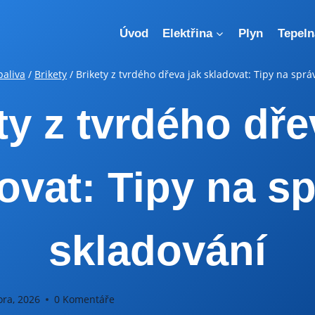
Úvod
Elektřina
Plyn
Tepeln
paliva
/
Brikety
/
Brikety z tvrdého dřeva jak skladovat: Tipy na spr
ty z tvrdého dře
ovat: Tipy na s
skladování
ora, 2026
0 Komentáře