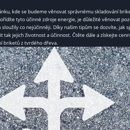
lánku, kde se budeme věnovat správnému skladování brike
pořídíte tyto účinné zdroje energie, je důležité věnovat poz
sloužily co nejúčinněji. Díky našim tipům se dozvíte, jak 
it tak jejich životnost a účinnost. Čtěte dále a získejte cen
í briketů z tvrdého dřeva.