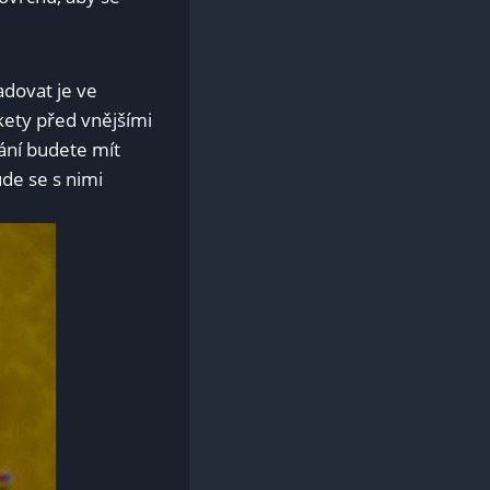
adovat je ve
ety před vnějšími
vání budete mít
ude se s nimi