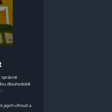
t
t správné
budou dlouhodobě
t
:
jejich vlhnutí a