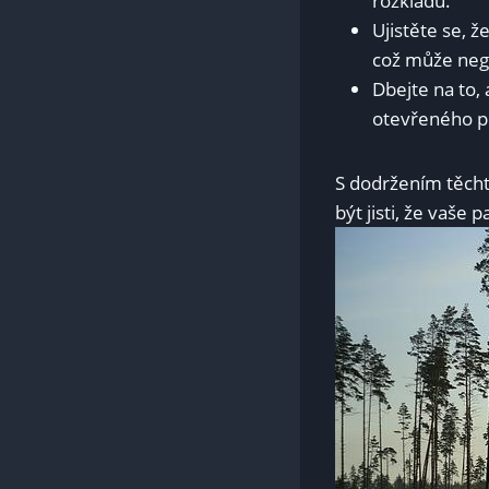
rozkladu.
Ujistěte se, 
což může negat
Dbejte na to, 
otevřeného 
S dodržením těcht
být jisti, že vaše 