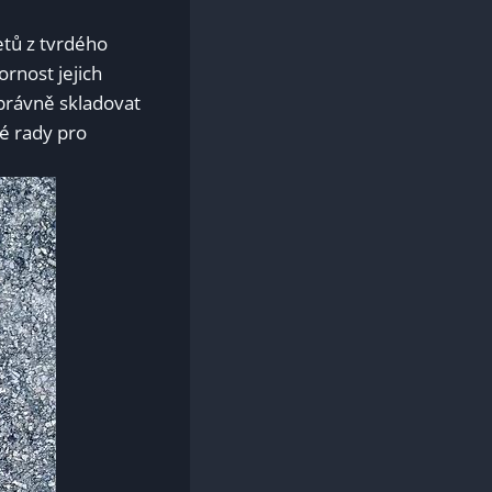
tů z tvrdého
ornost jejich
správně skladovat
né rady pro