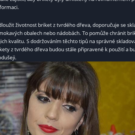
eformaci.
oužit životnost briket z tvrdého dřeva, doporučuje se skl
mokavých obalech nebo nádobách. To pomůže chránit brik
ejich kvalitu. S dodržováním těchto tipů na správné sklado
rikety z tvrdého dřeva budou stále připravené k použití a b
dušeji.