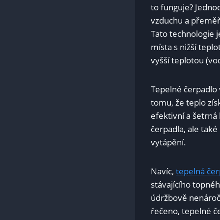
to funguje? Jedno
vzduchu a přeměňu
Tato technologie j
místa s nižší tepl
vyšší teplotou (vo
Tepelné čerpadlo 
tomu, že teplo zís
efektivní a šetrn
čerpadla, ale tak
vytápění.
Navíc,
tepelná čer
stávajícího topné
údržbově nenáročný
řečeno, tepelné č