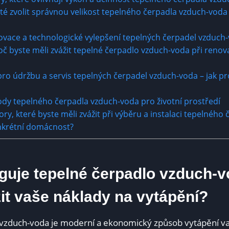
ité zvolit správnou velikost tepelného čerpadla vzduch-voda
novace a technologické vylepšení tepelných čerpadel vzduch
oč byste měli zvážit tepelné čerpadlo vzduch-voda při renov
ro údržbu a servis tepelných čerpadel vzduch-voda – jak pro
hody tepelného čerpadla vzduch-voda pro životní prostředí
tory, které byste měli zvážit při výběru a instalaci tepelného
nkrétní domácnost?
nguje tepelné čerpadlo vzduch-v
it vaše náklady na vytápění?
 vzduch-voda je moderní a ekonomický způsob vytápění v