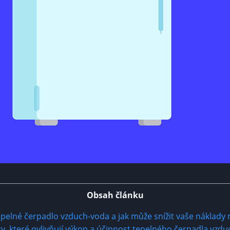
Obsah článku
tepelné čerpadlo vzduch-voda a jak může snížit vaše náklady 
ry, které ovlivňují výkon a účinnost tepelného čerpadla vzd