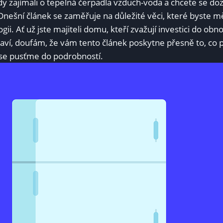
y zajímali o tepelná čerpadla vzduch-voda a chcete se doz
nešní článek se zaměřuje na důležité věci, které byste mě
gii. Ať už jste majiteli domu, kteří zvažují investici do obn
daví, doufám, že vám tento článek poskytne přesně to, co 
 se pusťme do podrobností.