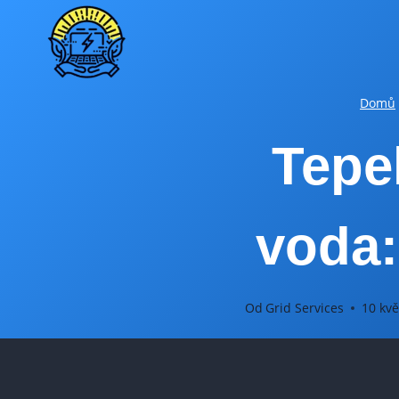
Přeskočit
na
obsah
Domů
Tepe
voda:
Od
Grid Services
10 kvě