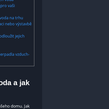
 pro vaši
-voda na trhu
aci nebo výstavbě
dloužit jejich
 čerpadla vzduch-
oda a jak
ašeho domu. Jak