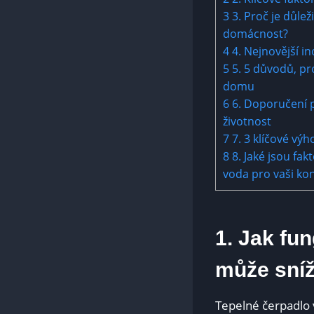
3
3. Proč je důlež
domácnost?
4
4. Nejnovější i
5
5. 5 důvodů, pr
domu
6
6. Doporučení p
životnost
7
7. 3 klíčové vý
8
8. Jaké jsou fak
voda pro vaši ko
1. Jak fu
může sníž
Tepelné čerpadlo