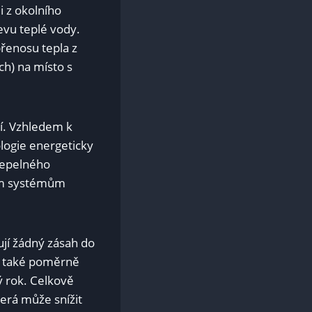
i z okolního
evu teplé vody.
přenosu tepla z
ch) na místo s
í. Vzhledem k
ologie energeticky
 tepelného
ním systémům
jí žádný zásah do
e také poměrně
ý rok. Celkově
terá může snížit