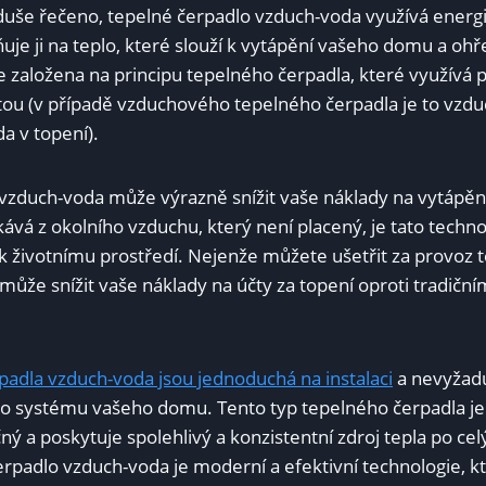
duše řečeno, tepelné čerpadlo vzduch-voda využívá energi
je ji na teplo, které slouží k vytápění vašeho domu a ohř
e založena na principu tepelného čerpadla, které využívá 
otou (v případě vzduchového tepelného čerpadla je to vzdu
da v topení).
vzduch-voda může výrazně snížit vaše náklady na vytápěn
kává z okolního vzduchu, který není placený, je tato techn
á k životnímu prostředí. Nejenže můžete ušetřit za provoz
é může snížit vaše náklady na účty za topení oproti tradič
padla vzduch-voda jsou jednoduchá na instalaci
a nevyžadu
ho systému vašeho domu. Tento typ tepelného čerpadla j
 a poskytuje spolehlivý a konzistentní zdroj tepla po cel
erpadlo vzduch-voda je moderní a efektivní technologie, k