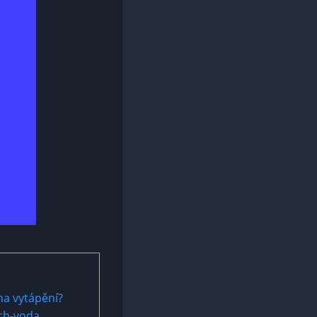
na vytápění?
uch-voda