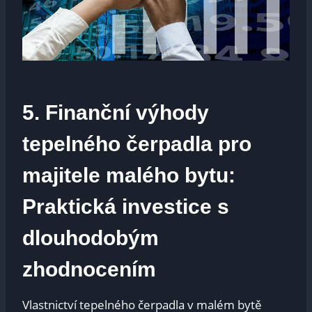
5. Finanční výhody
tepelného čerpadla pro
majitele malého bytu:
Praktická investice s
dlouhodobým
zhodnocením
Vlastnictví tepelného čerpadla v malém bytě