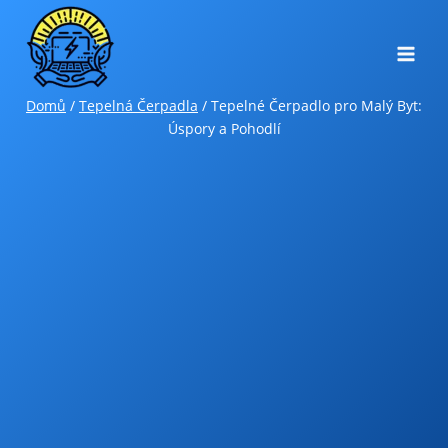
Přeskočit
na
obsah
Domů
/
Tepelná Čerpadla
/
Tepelné Čerpadlo pro Malý Byt:
Úspory a Pohodlí