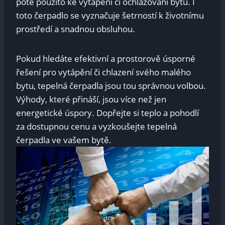
poté použito ke vytápění či ochlazování bytu. I
toto čerpadlo se vyznačuje šetrností k životnímu
prostředí a snadnou obsluhou.
Pokud hledáte efektivní a prostorově úsporné
řešení pro vytápění či chlazení svého malého
bytu, tepelná čerpadla jsou tou správnou volbou.
Výhody, které přináší, jsou více než jen
energetické úspory. Dopřejte si teplo a pohodlí
za dostupnou cenu a vyzkoušejte tepelná
čerpadla ve vašem bytě.