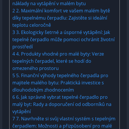
náklady na vytápění v malém bytu
2
2. Maximální komfort ve vašem malém bytě
díky tepelnému čerpadlu: Zajistěte si ideální
teplotu celoročně
3
3. Ekologicky šetrné a úsporné vytápění: Jak
tepelné čerpadlo může pomoci ochránit životní
prostředí
4
4. Produkty vhodné pro malé byty: Verze
tepelných čerpadel, které se hodí do
omezeného prostoru
5
5. Finanční výhody tepelného čerpadla pro
majitele malého bytu: Praktická investice s
dlouhodobým zhodnocením
6
6. Jak správně vybrat tepelné čerpadlo pro
malý byt: Rady a doporučení od odborníků na
vytápění
7
7. Navrhněte si svůj vlastní systém s tepelným
čerpadlem: Možnosti a přizpůsobení pro malé