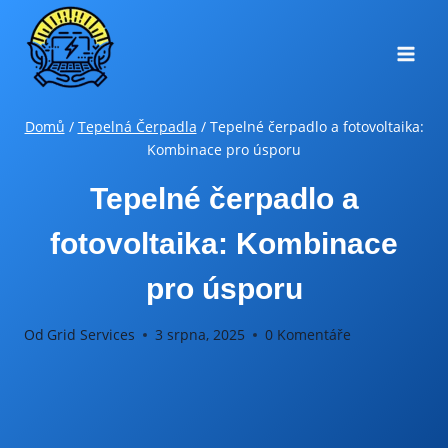
Přeskočit
na
obsah
Domů
/
Tepelná Čerpadla
/
Tepelné čerpadlo a fotovoltaika:
Kombinace pro úsporu
Tepelné čerpadlo a
fotovoltaika: Kombinace
pro úsporu
Od
Grid Services
3 srpna, 2025
0 Komentáře