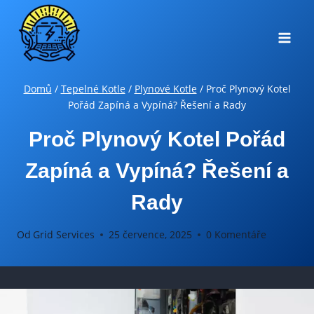
Přeskočit
na
obsah
Domů
/
Tepelné Kotle
/
Plynové Kotle
/
Proč Plynový Kotel
Pořád Zapíná a Vypíná? Řešení a Rady
Proč Plynový Kotel Pořád
Zapíná a Vypíná? Řešení a
Rady
Od
Grid Services
25 července, 2025
0 Komentáře