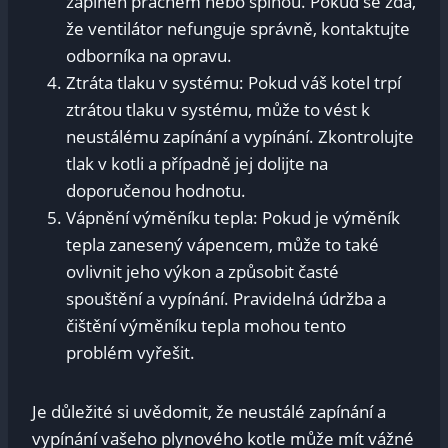
zaplněn prachem nebo špínou. Pokud se zdá,
že ventilátor nefunguje správně, kontaktujte
odborníka na opravu.
Ztráta tlaku v systému: Pokud váš kotel trpí
ztrátou tlaku v systému, může to vést k
neustálému zapínání a vypínání. Zkontrolujte
tlak v kotli a případně jej dolijte na
doporučenou hodnotu.
Vápnění výměníku tepla: Pokud je výměník
tepla zanesený vápencem, může to také
ovlivnit jeho výkon a způsobit časté
spouštění a vypínání. Pravidelná údržba a
čištění výměníku tepla mohou tento
problém vyřešit.
Je důležité si uvědomit, že neustálé zapínání a
vypínání vašeho plynového kotle může mít vážné