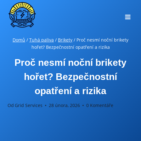
Přeskočit
na
obsah
Domů
/
Tuhá paliva
/
Brikety
/
Proč nesmí noční brikety
hořet? Bezpečnostní opatření a rizika
Proč nesmí noční brikety
hořet? Bezpečnostní
opatření a rizika
Od
Grid Services
28 února, 2026
0 Komentáře