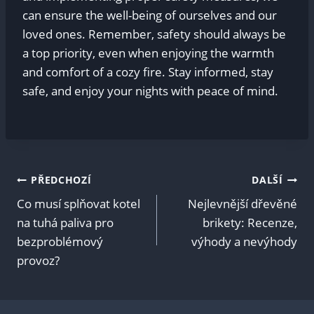
can ensure the well-being of ourselves and our
loved ones. Remember, safety should always be
a top priority, even when enjoying the warmth
and comfort of a cozy fire. Stay informed, stay
safe, and enjoy your nights with peace of mind.
Navigace
PŘEDCHOZÍ
DALŠÍ
Co musí splňovat kotel
Nejlevnější dřevěné
pro
na tuhá paliva pro
brikety: Recenze,
bezproblémový
výhody a nevýhody
příspěvek
provoz?