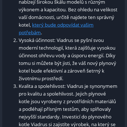
nabízejí širokou škálu modelů s různým
výkonem a kapacitou. Bez ohledu na velikost
vaší domácnosti, určitě najdete ten správný
kotel,
který bude odpovídat vašim
potřebám
.
Vysoká účinnost: Viadrus se pyšní svou
moderní technologií, která zajišťuje vysokou
účinnost ohřevu vody a úsporu energií. Díky
tomu si můžete být jisti, že váš nový plynový
kotel bude efektivní a zároveň šetrný k
životnímu prostředí.
Kvalita a spolehlivost: Viadrus je synonymem
pro kvalitu a spolehlivost. Jejich plynové
kotle jsou vyrobeny z prvotřídních materiálů
a podléhají přísným testům, aby splňovaly
nejvyšší standardy. Investicí do plynového
kotle Viadrus si zajistíte výrobek, na který se