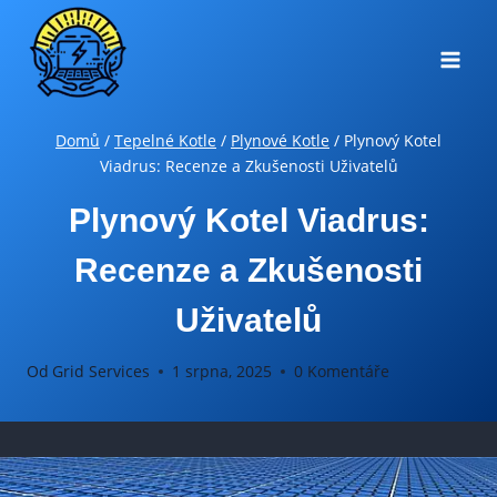
Přeskočit
na
obsah
Domů
/
Tepelné Kotle
/
Plynové Kotle
/
Plynový Kotel
Viadrus: Recenze a Zkušenosti Uživatelů
Plynový Kotel Viadrus:
Recenze a Zkušenosti
Uživatelů
Od
Grid Services
1 srpna, 2025
0 Komentáře