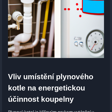
Vliv umístění plynového
kotle na energetickou
účinnost koupelny
Plynový kotel je klíčovým prvkem vytápění v