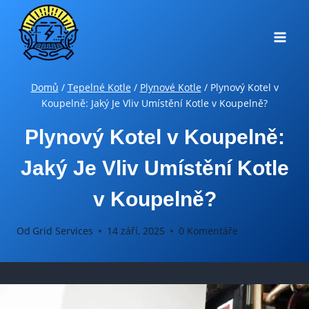
Přeskočit
na
obsah
Domů
/
Tepelné Kotle
/
Plynové Kotle
/
Plynový Kotel v
Koupelně: Jaký Je Vliv Umístění Kotle v Koupelně?
Plynový Kotel v Koupelně:
Jaký Je Vliv Umístění Kotle
v Koupelně?
Od
Grid Services
14 září, 2025
0 Komentáře