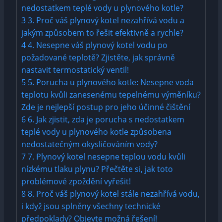
nedostatkem teplé vody u plynového kotle?
3
3. Proč váš plynový kotel nezahřívá vodu a
jakým způsobem to řešit efektivně a rychle?
4
4. Nesepne váš plynový kotel vodu po
požadované teplotě? Zjistěte, jak správně
nastavit termostatický ventil!
5
5. Porucha u plynového kotle: Nesepne voda
teplotu kvůli zanesenému tepelnému výměníku?
Zde je nejlepší postup pro jeho účinné čištění
6
6. Jak zjistit, zda je porucha s nedostatkem
teplé vody u plynového kotle způsobena
nedostatečným okysličováním vody?
7
7. Plynový kotel nesepne teplou vodu kvůli
nízkému tlaku plynu? Přečtěte si, jak toto
problémové zpoždění vyřešit!
8
8. Proč váš plynový kotel stále nezahřívá vodu,
i když jsou splněny všechny technické
předpoklady? Objevte možná řešení!