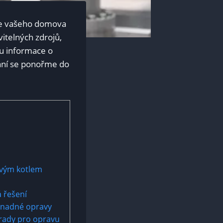
í se vašeho domova
itelných zdrojů,
nu informace o
tání se ponořme do
ovým kotlem
á řešení
 snadné opravy
 rady pro opravu