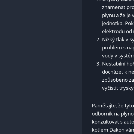
znamenat pro
plynu a že je 
jednotka. Pok
elektrodu od 
Nízký tlak v 
problém s nap
vody v systému
Nestabilní h
docházet k n
způsobeno za
vyčistit trys
Pamětajte, že tyt
odborník na plynov
konzultovat s au
kotlem Dakon vám 