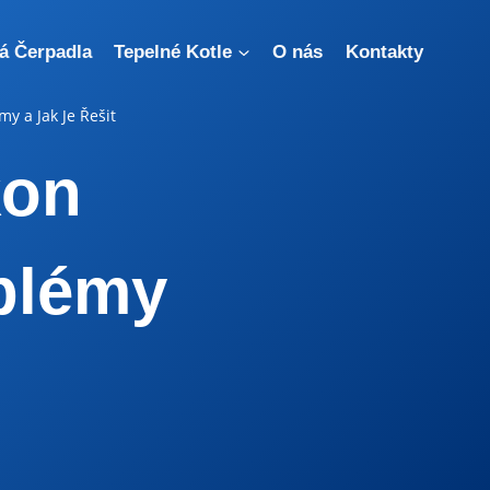
á Čerpadla
Tepelné Kotle
O nás
Kontakty
y a Jak Je Řešit
kon
blémy