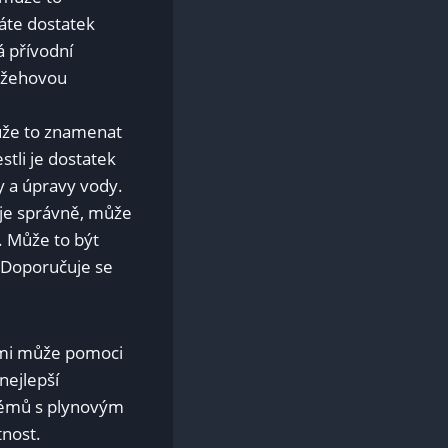
áte dostatek
á přívodní
zážehovou
ůže to znamenat
stli je dostatek
ry a úpravy vody.
je správně, může
 Může to být
 Doporučuje se
vami může pomoci
nejlepší
lémů s plynovým
nost.