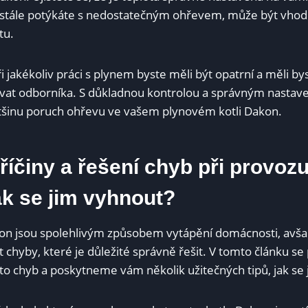
 stále potýkáte s nedostatečným ohřevem, může být vhod
tu.
ři jakékoliv práci s plynem byste měli být opatrní a měli by
ovat odborníka. S důkladnou kontrolou a správným nasta
tšinu poruch ohřevu ve vašem plynovém kotli Dakon.
říčiny a řešení chyb při provozu
k se jim vyhnout?
on jsou spolehlivým způsobem vytápění domácnosti, avša
chyby, které je důležité správně řešit. V tomto článku s
hto chyb a poskytneme vám několik užitečných tipů, jak se