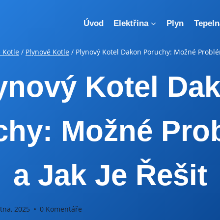
Úvod
Elektřina
Plyn
Tepeln
 Kotle
/
Plynové Kotle
/
Plynový Kotel Dakon Poruchy: Možné Problém
ynový Kotel Da
chy: Možné Pro
a Jak Je Řešit
tna, 2025
0 Komentáře