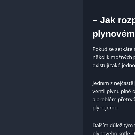
– Jak roz
plynovém 
Pokud se setkáte 
několik možných p
existují také jedn
Jedním z nejčastěj
ventil plynu plně
a problém přetrvá
plynojemu.
Dalším důležitým 
plynového kotle D