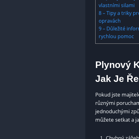
vlastními silami
8
– Tipy a triky p
opravách
9
– Důležité infor
rychlou pomoc
Plynový 
Jak Je Ře
Pokud jste majite
různými poruchami
jednoduchými způs
můžete setkat a jak
Chybný zážeh