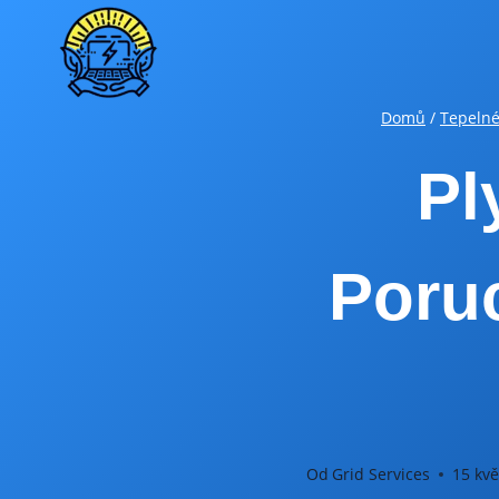
Přeskočit
na
obsah
Domů
/
Tepelné
Pl
Poru
Od
Grid Services
15 kvě