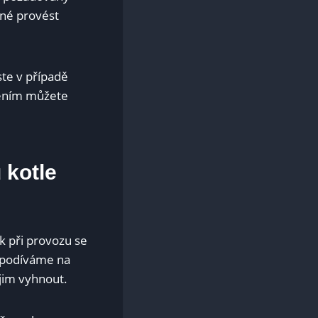
né provést
ste v případě
vením můžete
 kotle
k při provozu se
e podíváme na
 jim vyhnout.