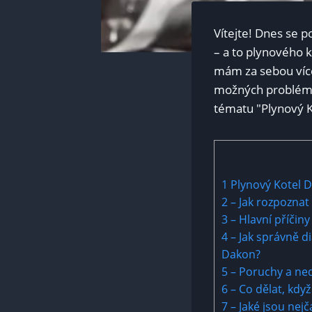
Vítejte! Dnes se p
– a to plynového k
mám za sebou více
možných problémec
tématu "Plynový K
1
Plynový Kotel D
2
– Jak rozpoznat
3
– Hlavní příčiny
4
– Jak správně d
Dakon?
5
– Poruchy a ned
6
– Co dělat, kdy
7
– Jaké jsou nej