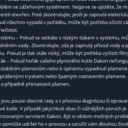
blém se zážehovým systémem. Nejprve se ujistěte, že m
ventil otevřen. Poté zkontrolujte, jestli je zapnutá elektrick
ud všechno vypadá v pořádku, může být potřeba očistit 
nečistot.
systému – Pokud se setkáte s nízkým tlakem v systému, m
lněním vody. Zkontrolujte, zda je zapnutý přívod vody a je
. Pokud je tlak stále nízký, může být potřeba vyčistit filt
ořák – Pokud hořák vašeho plynového kotle Dakon nefungu
estabilním plamenům nebo k úplnému vypadnutí plamene.
prášenými tryskami nebo špatným nastavením plamene.
ky a případně přenastavit plamen.
o jsou pouze obecné rady a s přesnou diagnózou či opra
é kotle. V případě jakýchkoli obav či vážnějších poruch je 
torizovaným servisem Dakon. Být si vědom možných prob
pomůže udržet ho v provozu a zaručit vám dlouhou život