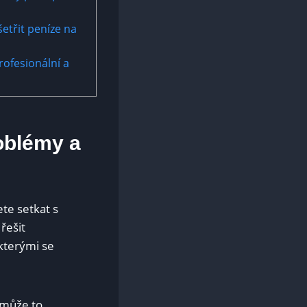
šetřit peníze na
rofesionální a
oblémy a
te setkat s
řešit
kterými se
 může to