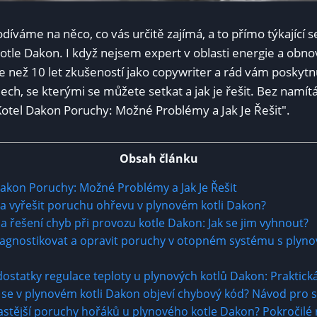
odíváme na něco, co vás určitě zajímá, a to přímo týkajíc
otle Dakon. I když nejsem expert v oblasti energie a obnov
 než 10 let zkušeností jako copywriter a rád vám poskyt
h, se kterými se můžete setkat a jak je řešit. Bez namí
otel Dakon Poruchy: Možné Problémy a Jak Je Řešit".
Obsah článku
akon Poruchy: Možné Problémy a Jak Je Řešit
 a vyřešit poruchu ohřevu v plynovém kotli Dakon?
 a řešení chyb při provozu kotle Dakon: Jak se jim vyhnout?
iagnostikovat a opravit poruchy v otopném systému s plyn
ostatky regulace teploty u plynových kotlů Dakon: Praktick
ž se v plynovém kotli Dakon objeví chybový kód? Návod pro
častější poruchy hořáků u plynového kotle Dakon? Pokročilé