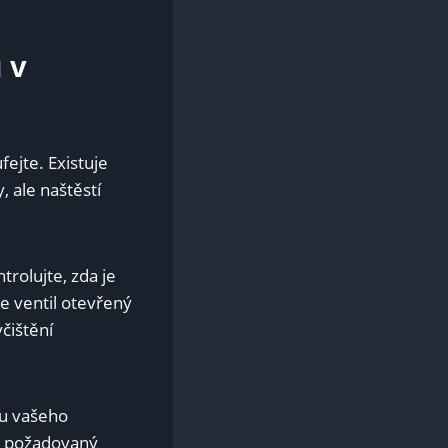
 v
ejte. Existuje
 ale naštěstí
rolujte, zda je
e ventil otevřený
čištění
lu vašeho
mi požadovaný