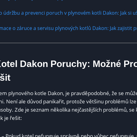
ro údržbu a prevenci poruch v plynovém kotli Dakon: Jak si u
mace o záruce a servisu plynových kotlů Dakon: Jak zajistit p
Kotel Dakon Poruchy: Možné Pr
šit
lem plynového kotle Dakon, je pravděpodobné, že se může
. Není ale důvod panikařit, protože většinu problémů lze 
oby. Zde je seznam několika nejčastějších problémů, se 
 je řešit:
 – Pokud kotel nefunguje správně nebo vůbec nefunguje,