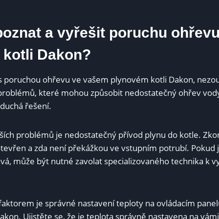
poznat a vyřešit poruchu ohřevu
kotli Dakon?
s poruchou ohřevu ve vašem plynovém kotli Dakon, nezouf
roblémů, které mohou způsobit nedostatečný ohřev vody,
oduchá řešení.
ších problémů je nedostatečný přívod plynu do kotle. Zkont
 otevřen a zda není překážkou ve vstupním potrubí. Pokud j
vá, může být nutné zavolat specializovaného technika k vy
faktorem je správné nastavení teploty na ovládacím pane
akon. Ujistěte se, že je teplota správně nastavena na vá