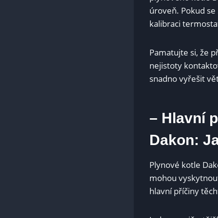
úroveň. Pokud se
kalibraci termosta
Pamatujte si, že p
nejistoty kontakt
snadno vyřešit vě
– Hlavní p
Dakon: Ja
Plynové kotle Dak
mohou vyskytnout 
hlavní příčiny těc