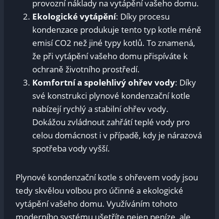
provozní náklady na vytápění vašeho domu.
Ekologické vytápění
: Díky procesu
kondenzace produkuje tento typ kotle méně
emisí CO2 než jiné typy kotlů. To znamená,
že při vytápění vašeho domu přispíváte k
ochraně životního prostředí.
Komfortní a spolehlivý ohřev vody
: Díky
své konstrukci plynové kondenzační kotle
nabízejí rychlý a stabilní ohřev vody.
Dokážou zvládnout zahřátí teplé vody pro
celou domácnost i v případě, kdy je nárazová
spotřeba vody vyšší.
Plynové kondenzační kotle s ohřevem vody jsou
tedy skvělou volbou pro účinné a ekologické
vytápění vašeho domu. Využíváním tohoto
moderního systému ušetříte nejen peníze, ale