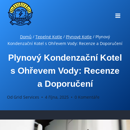
Přeskočit
na
obsah
Domů
/
Tepelné Kotle
/
Plynové Kotle
/
Plynový
Kondenzační Kotel s Ohřevem Vody: Recenze a Doporučení
Plynový Kondenzační Kotel
s Ohřevem Vody: Recenze
a Doporučení
Od
Grid Services
4 října, 2025
0 Komentáře