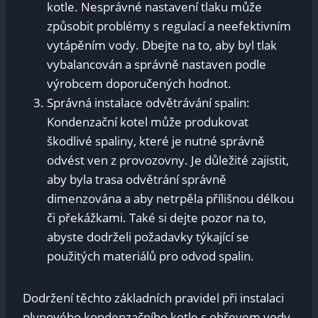
kotle. Nesprávné nastavení tlaku může
způsobit problémy s regulací a neefektivním
vytápěním vody. Dbejte na to, aby byl tlak
vybalancován a správně nastaven podle
výrobcem doporučených hodnot.
Správná instalace odvětrávání spalin:
Kondenzační kotel může produkovat
škodlivé spaliny, které je nutné správně
odvést ven z provozovny. Je důležité zajistit,
aby byla trasa odvětrání správně
dimenzována a aby netrpěla přílišnou délkou
či překážkami. Také si dejte pozor na to,
abyste dodrželi požadavky týkající se
použitých materiálů pro odvod spalin.
Dodržení těchto základních pravidel při instalaci
plynového kondenzačního kotle s ohřevem vody