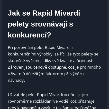
Jak se Rapid Mivardi
pelety srovnávají s
konkurencí?
Při porovnání ⁤pelet Rapid Mivardi s
konkurenčními výrobky lze ​říci, že tyto pelety se
skutečně vyčleňují ⁤díky ⁢své kvalitě​ a ⁣účinnosti.
⁢Zároveň jsou cenově dostupné, což je pro‍ mnoho
uživatelů ‍důležitým faktorem ⁣při výběru
návnady.
Uživatelé pelet Rapid Mivardi oceňují jejich
rovnoměrné rozkládání ve ⁤vodě, což⁣ přitahuje
ryby k návnadě a zvyšuje ‍tak šance na úspěšný‌