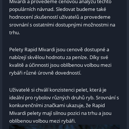
Mivardi a provedeme ⁤cenovou⁣ analýzu těchto
populárních⁢ návnad. Sledovat budeme také⁢
hodnocení⁢ zkušeností uživatelů⁣ a provedeme
srovnání s ⁤ostatními‌ dostupnými možnostmi ⁢na
trhu.
Pelety Rapid ‌Mivardi jsou ⁣cenově dostupné a
‌nabízejí skvělou hodnotu za peníze.⁢ Díky své
kvalitě a účinnosti jsou ‌oblíbenou volbou mezi
⁣rybáři‌ různé úrovně dovedností. ⁢
Uživatelé si chválí konzistenci⁣ pelet, která je
ideální pro rybolov různých druhů ​ryb. Srovnání ⁣s⁤
konkurenčními značkami ukazuje, ⁢že​ Rapid
Mivardi ⁢pelety mají silnou ​pozici na trhu a jsou
oblíbenou volbou mezi rybáři.