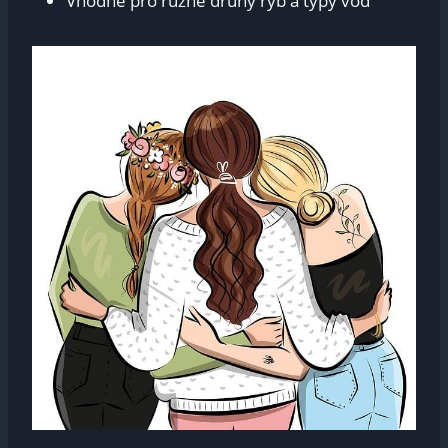
Vhodné ​pro různé druhy ryb‌ a‌ typy vod