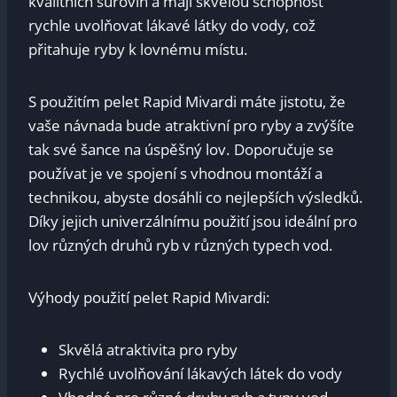
kvalitních ⁤surovin a mají‍ skvělou schopnost
rychle uvolňovat⁣ lákavé látky do vody,​ což
přitahuje​ ryby k lovnému⁣ místu.
S použitím pelet Rapid Mivardi ‌máte jistotu, že
vaše návnada bude‌ atraktivní pro⁢ ryby a⁢ zvýšíte
tak své šance na ⁤úspěšný ‌lov. Doporučuje se
používat ‌je‌ ve spojení s vhodnou ​montáží a
⁣technikou, abyste ⁤dosáhli co nejlepších⁣ výsledků.
Díky jejich univerzálnímu ⁤použití ​jsou ideální pro
lov různých ⁤druhů⁣ ryb ⁣v různých ⁤typech vod.
Výhody​ použití pelet⁤ Rapid Mivardi:
Skvělá ⁢atraktivita pro ryby
Rychlé uvolňování lákavých látek do vody