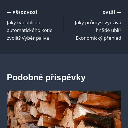
Navigace
PŘEDCHOZÍ
DALŠÍ
Jaký typ uhlí do
Jaký průmysl využívá
pro
automatického kotle
hnědé uhlí?
zvolit? Výběr paliva
Ekonomický přehled
příspěvek
Podobné příspěvky