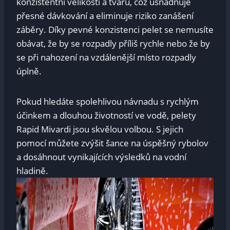
konzistentní velikosti a⁤ tvaru,⁣ což usnadňuje
přesné dávkování a eliminuje​ riziko⁣ zanášení
⁤záběry. Díky pevné konzistenci pelet se nemusíte​
obávat, že by se ⁣rozpadly příliš rychle ⁣nebo že by
se při nahození ⁣na vzdálenější místo rozpadly⁣
úplně.
Pokud hledáte spolehlivou návnadu s rychlým
účinkem a dlouhou životností ve vodě, pelety
Rapid⁢ Mivardi‌ jsou skvělou⁢ volbou. S ⁣jejich
pomocí ⁤můžete zvýšit šance na úspěšný rybolov
a dosáhnout vynikajících výsledků ​na vodní
hladině.