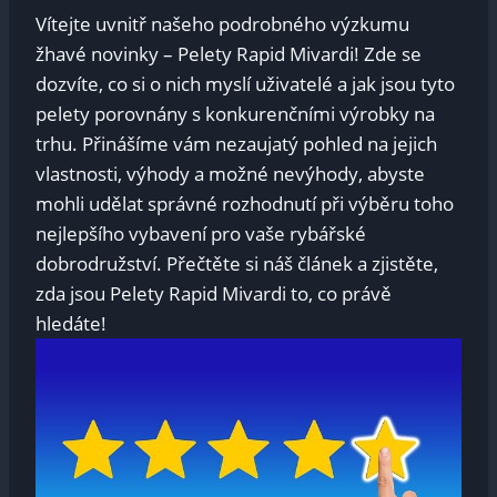
Vítejte​ uvnitř našeho podrobného výzkumu
žhavé novinky – ‍Pelety ⁤Rapid​ Mivardi! ⁣Zde se
dozvíte, co si o nich myslí uživatelé a jak‍ jsou tyto
pelety porovnány ‌s konkurenčními ‍výrobky ⁤na
trhu. Přinášíme vám nezaujatý​ pohled ‍na jejich
⁢vlastnosti, výhody a⁢ možné ⁢nevýhody, abyste
mohli udělat správné rozhodnutí při výběru toho
nejlepšího vybavení⁢ pro vaše⁢ rybářské
dobrodružství. Přečtěte⁤ si náš článek a zjistěte,
zda jsou Pelety ⁤Rapid Mivardi to, co právě
hledáte!