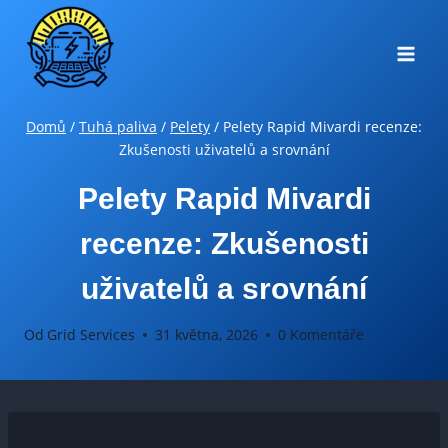
Přeskočit
na
obsah
Domů
/
Tuhá paliva
/
Pelety
/
Pelety Rapid Mivardi recenze:
Zkušenosti uživatelů a srovnání
Pelety Rapid Mivardi
recenze: Zkušenosti
uživatelů a srovnání
Od
Grid Services
31 května, 2026
0 Komentáře