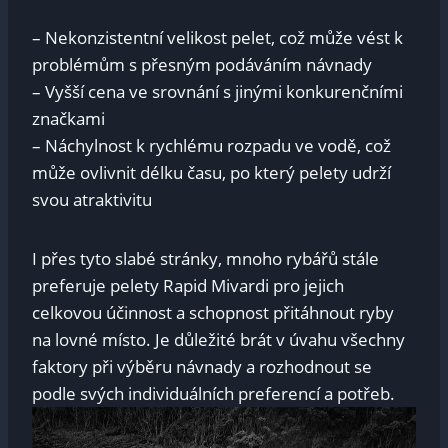
– Nekonzistentní velikost pelet,⁣ což ⁣může vést k
problémům s⁢ přesným​ podáváním‌ návnady
– ⁣Vyšší⁢ cena ve⁣ srovnání s jinými konkurenčními⁣
značkami
– Náchylnost k⁤ rychlému rozpadu ‌ve vodě, což
může ovlivnit délku času, po který pelety udrží
svou atraktivitu
I přes tyto slabé stránky, mnoho rybářů stále
preferuje pelety Rapid Mivardi pro jejich‍
celkovou účinnost a ⁣schopnost přitáhnout ryby
na lovné místo.⁢ Je důležité​ brát v ‌úvahu všechny
faktory při výběru návnady a⁣ rozhodnout se
‌podle svých individuálních preferencí a potřeb.