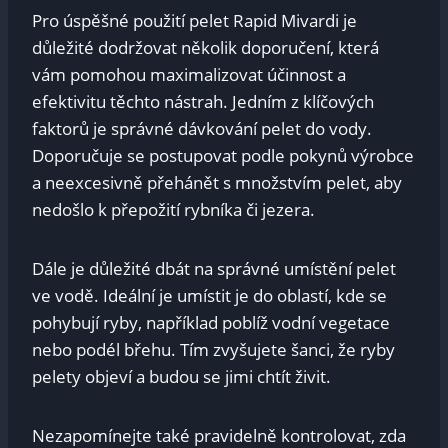
Pro⁤ úspěšné⁤ použití ⁤pelet Rapid ​Mivardi je
důležité dodržovat několik ⁤doporučení, která
vám pomohou maximalizovat účinnost a​
efektivitu těchto​ nástrah. ​Jedním z⁣ klíčových
faktorů ​je správné dávkování ⁣pelet do vody.
Doporučuje se postupovat podle pokynů výrobce
⁤a⁢ neexcesivně přehánět​ s množstvím pelet, aby
nedošlo k přepožití rybníka či jezera.
Dále je důležité ⁣dbát na správné umístění pelet
ve vodě. Ideální je umístit je do⁢ oblastí, ‍kde se
pohybují ryby, například poblíž vodní vegetace
nebo ⁤podél břehu. Tím zvyšujete šanci, že ryby
pelety⁤ objeví a budou se jimi chtít živit.
Nezapomínejte také pravidelně ​kontrolovat, zda