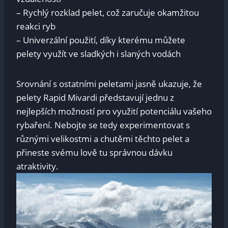
– Rychlý‍ rozklad pelet, ​což zaručuje okamžitou
reakci ryb
– Univerzální použití, díky kterému můžete
pelety ​využít ‍ve sladkých i ‌slaných vodách
Srovnání s ostatními⁢ peletami jasně ​ukazuje, že ​
pelety ⁤Rapid Mivardi představují jednu z⁤
nejlepších možností pro využití ⁣potenciálu ⁢vašeho
rybaření. Nebojte se tedy experimentovat s
různými velikostmi a chutěmi těchto pelet ‍a
přineste svému lově tu správnou dávku
⁤atraktivity.