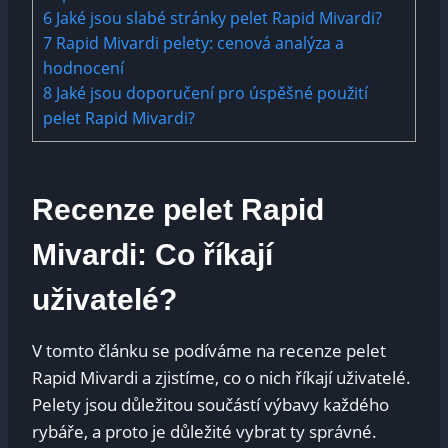
6
Jaké jsou slabé stránky pelet⁢ Rapid Mivardi?
7
Rapid​ Mivardi pelety: cenová ⁣analýza ⁣a
hodnocení
8
Jaké jsou doporučení pro úspěšné ​použití
⁣pelet Rapid Mivardi?
Recenze pelet Rapid‍
Mivardi: ⁣Co říkají⁢
uživatelé?
V tomto článku se⁣ podíváme na recenze pelet
‍Rapid Mivardi ⁤a​ zjistíme, co o nich říkají uživatelé.
Pelety⁣ jsou důležitou​ součástí výbavy⁤ každého‍
rybáře,⁤ a proto‍ je důležité‌ vybrat ty správné.