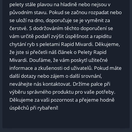
pelety stále plavou na hladině nebo nejsou v
původním stavu. Pokud se ‍začnou‌ rozpadat nebo
se uloží na dno,⁣ doporučuje se ​je ⁤vyměnit ‍za
čerstvé. S dodržováním těchto doporučení se
vám určitě podaří zvýšit úspěšnost a rapiditu
chytání ryb s peletami​ Rapid Mivardi. Děkujeme,
že jste⁣ si přečetli⁤ náš článek o Pelety ⁤Rapid
Mivardi. Doufáme, že vám poskytl užitečné
informace ​a​ zkušenosti ‌od⁣ uživatelů. Pokud ⁣máte
další⁣ dotazy nebo zájem⁢ o další ⁣srovnání,
neváhejte nás kontaktovat. Držíme ⁤palce při
výběru správného⁣ produktu ​pro vaše potřeby.
Děkujeme za vaši pozornost⁣ a přejeme hodně
úspěchů při rybaření!