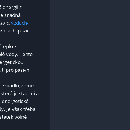
 energii z
je snadná
Navíc,
vzduch-
ní k dispozici
 teplo z
é vody. ⁣Tento​
nergetickou
tí pro pasivní
čerpadlo,⁣ země-
terá je stabilní a
 ​energetické
y. ​Je však třeba
statek ​volné