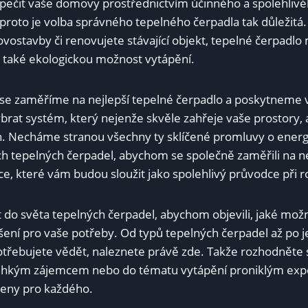
zpečit vaše domovy prostřednictvím účinného a spolehliv
proto je volba správného ​tepelného čerpadla tak důležitá.⁤
novostavby či renovujete stávající objekt,‍ tepelné čerpad
e také ekologickou možnost vytápění.
 se zaměříme na nejlepší ⁤tepelné čerpadlo ​a poskytneme 
brat systém, který‌ nejenže skvěle zahřeje vaše prostory,
h. ​Necháme ⁣stranou všechny ty⁢ sklíčené promluvy ⁣o energ
ch tepelných ⁤čerpadel, abychom‍ se společně ⁤zaměřili na n
e, které vám budou⁤ sloužit jako spolehlivý‍ průvodce při 
do světa tepelných čerpadel, abychom objevili, jaké možnost
řešení pro vaše potřeby. Od typů tepelných čerpadel až po jej
 ⁣potřebujete vědět, naleznete právě zde. Takže rozhodněte
e lehkým zájemcem nebo do tématu vytápění‌ proniklým ex
čeny pro ⁢každého.