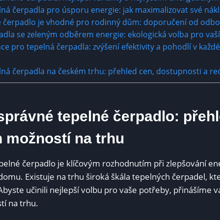
lná čerpadla⁣ pro úsporu ⁢energie: ⁣jak maximalizovat své nák
né čerpadlo je vhodné ⁣pro rodinný dům: doporučení od odbo
adla ⁤se zeleným⁣ odběrem energie: ekologická volba pro va
ace pro ⁢tepelná čerpadla: zvýšení efektivity a pohodlí⁣ v ka
elná ‍čerpadla na ‍českém trhu: přehled cen, dostupnosti a re
‍ správné tepelné čerpadlo: přeh
 možností na⁢ trhu
pelné čerpadlo je klíčovým rozhodnutím​ při zlepšování ⁢en
 domu. Existuje​ na trhu široká škála tepelných čerpadel, ‌kt
 Abyste učinili nejlepší volbu ⁤pro vaše potřeby, přinášíme 
í​ na trhu.