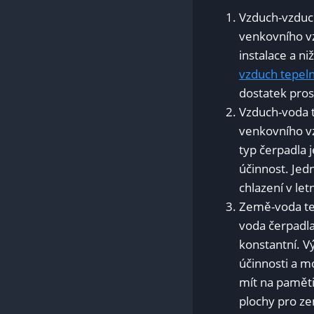
Vzduch-vzduch
venkovního vz
instalace a ni
vzduch⁤ tepel
dostatek prost
Vzduch-voda t
venkovního vzd
typ čerpadla 
účinnost. Jed
chlazení v let
Země-voda tep
voda čerpadla
konstantní. V
účinnosti‌ a m
mít na ⁤paměti
plochy⁣ pro ‌z