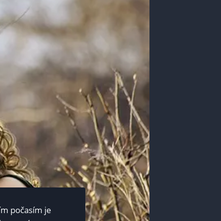
ím počasím⁣ je​