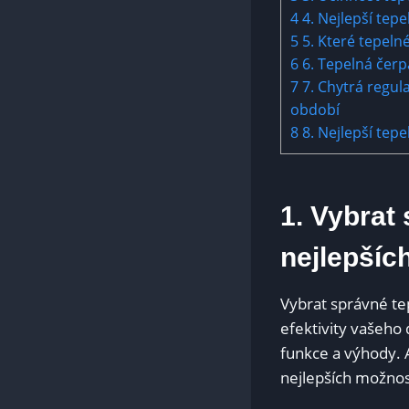
4
4. Nejlepší tepe
5
5.​ Které tepel
6
6. Tepelná čerp
7
7. ⁤Chytrá regul
‌období
8
8.‌ Nejlepší tep
1. Vybrat
nejlepších
Vybrat‌ správné te
efektivity⁤ vašeho
‌funkce ⁤a výhody.
nejlepších možnost