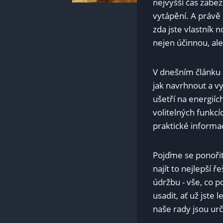
nejvyšší čas zabe
vytápění. A právě 
zda jste vlastník 
nejen účinnou, al
V dnešním článku⁤
jak navrhnout a vy
ušetří na energiíc
volitelných funkcí
praktické informac
Pojďme se ponořit 
najít to nejlepší 
údržbu ‍-⁣ vše, co
usadit, ať už jst
naše rady jsou ur