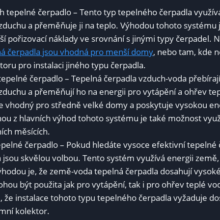
 tepelné čerpadlo – Tento typ tepelného‌ čerpadla využívá
duchu​ a přeměňuje ⁢ji‌ na teplo. Výhodou tohoto systému 
žší ‍pořizovací náklady ve srovnání ⁣s jinými typy​ čerpadel. 
ná⁤ čerpadla jsou vhodná pro menší ⁤domy
, nebo tam, kde ne
oru pro⁢ instalaci‍ jiného typu čerpadla.
epelné čerpadlo – ​Tepelná čerpadla​ vzduch-voda⁤ přebírají
uchu a ​přeměňují ho na energii pro vytápění a ⁤ohřev‍ tepl
⁢je vhodný ⁣pro středně‌ velké domy a poskytuje‍ vysokou‌ e
nou‍ z hlavních výhod tohoto systému je také možnost‍ využi
ních ‍měsících.
elné ‌čerpadlo – Pokud⁣ hledáte vysoce efektivní ⁤tepelné 
 jsou skvělou volbou. Tento systém využívá energii⁣ země, k
ýhodou je, že​ země-voda tepelná čerpadla dosahují vysoké
ohou být použita jak pro vytápění, tak⁤ i ‌pro ohřev‌ teplé vod
, že instalace‍ tohoto typu tepelného⁣ čerpadla vyžaduje do
emní ⁣kolektor.