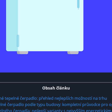
Obsah článku
né tepelné čerpadlo: přehled nejlepších možností na⁢ trhu
epelné čerpadlo podle ​typu budovy: kompletní průvodce pro 
elného čerpadla: nejlepší varianty s nejvyšším energetický