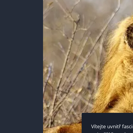
Vítejte uvnitř fasc