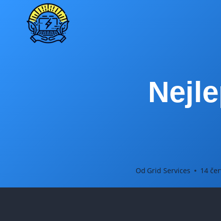
Přeskočit
na
obsah
Nejle
Od
Grid Services
14 čer