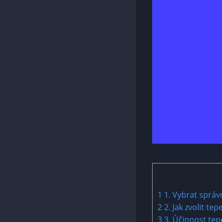
1
1. Vybrat‍ správ
2
2. ⁢Jak zvolit t
3
3. Účinnost tep