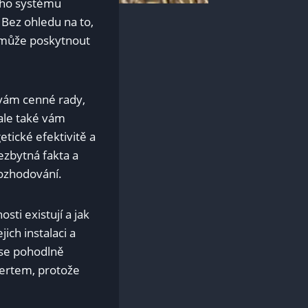
ého systému
 Bez ohledu⁢ na to,
lo může poskytnout
⁢vám cenné rady,
 ale také vám
etické efektivitě a
ezbytná fakta ⁣a
rozhodování.
i ⁣existují a ⁣jak
ich instalaci a
 se pohodlně
pertem, protože