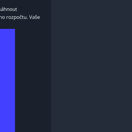
osáhnout
ého rozpočtu. Vaše