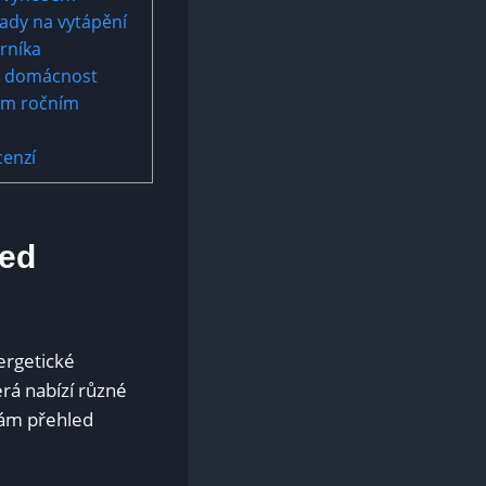
lady na ⁢vytápění
rníka
ší domácnost
ždém ročním
cenzí
led
ergetické
erá nabízí různé
⁢vám přehled