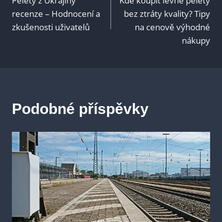
Pelety z Ukrajiny
Kde koupit levné pelety
pro
recenze – Hodnocení a
bez ztráty kvality? Tipy
zkušenosti uživatelů
na cenově výhodné
příspěvek
nákupy
Podobné příspěvky