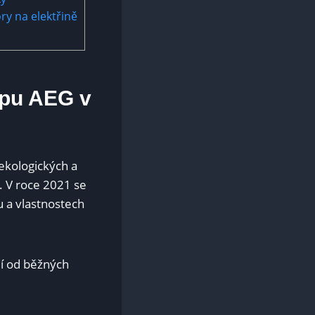
ory na elektřině
typu AEG v
 ekologických a
⁣ V roce 2021 se‍
u a vlastnostech
jí od běžných