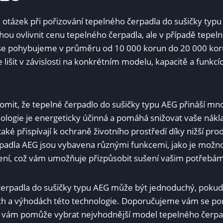
 otázek při pořizování tepelného čerpadla do sušičky typu 
u ovlivnit cenu tepelného čerpadla, ale v ⁤případě​ tepeln
se pohybujeme v průměru od 10 000 korun do 20‍ 000 koru
šit v závislosti na konkrétním modelu, kapacitě⁢ a funkcíc
ědomit, že tepelné čerpadlo do sušičky typu AEG přináší m
ologie je energeticky účinná a pomáhá snižovat vaše náklad
aké přispívají⁣ k ochraně životního prostředí díky nižší prod
rpadla AEG jsou vybavena různými funkcemi, jako​ je možn
sušení, což vám umožňuje přizpůsobit sušení vašim potřebá
čerpadla do sušičky typu AEG může být jednoduchý, pokud z
h a výhodách​ této technologie. Doporučujeme vám‍ se por
rý vám pomůže vybrat‌ nejvhodnější model tepelného čerpad