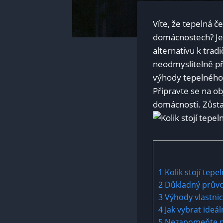
Víte, že tepelná č
domácnostech? Jedn
alternativu k trad
neodmyslitelně přic
výhody ‍tepelného 
‌Připravte se na o
⁢domácnosti.⁣ Zůst
1
Kolik stojí​ tep
2
Důkladný průvo
3
Výhody vlastnic
4
Jak vybrat ideál
5
Nezapomeňte na 