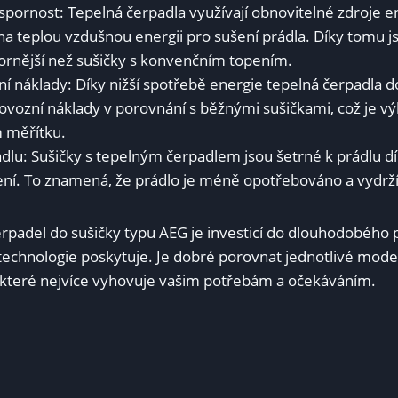
spornost:​ Tepelná čerpadla ⁤využívají obnovitelné zdroje e
⁤na teplou ⁣vzdušnou energii pro sušení prádla. Díky tomu 
nější než sušičky s konvenčním topením.
 náklady: Díky ‌nižší spotřebě energie⁤ tepelná čerpadla do
provozní​ náklady v porovnání s běžnými sušičkami, což je 
 měřítku.
dlu: Sušičky s tepelným čerpadlem⁣ jsou šetrné k prádlu dí
ní. To znamená, že⁤ prádlo je méně opotřebováno a vydrží
padel​ do sušičky typu AEG je investicí do dlouhodobého pr
 technologie poskytuje. Je dobré porovnat jednotlivé ⁢mode
 které nejvíce vyhovuje vašim potřebám a očekáváním.