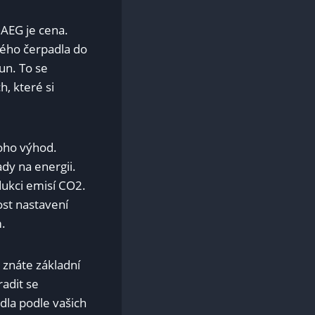
​AEG je cena.
ého čerpadla⁣ do
n. To​ se
h, které si
noho výhod.
y na energii. ​
ukci emisí ‌CO2.⁤
ost nastavení
m.
náte‌ základní ​
adit se
la‌ podle vašich