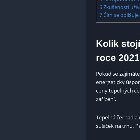
6
Zkušenosti uživa
7
Čím se odlišuje
Kolik stoj
roce 202
Pokud se ​zajímáte
energeticky ⁤úsporn
ceny‌ tepelných če
zařízení.
Tepelná čerpadla d
sušiček na trhu. P