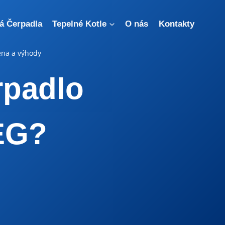
á Čerpadla
Tepelné Kotle
O nás
Kontakty
Cena a výhody
rpadlo
EG?