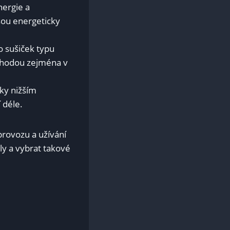
nergie a
jsou energeticky
 sušiček ‍typu
výhodou zejména v
ky nižším‌
 déle.
ovozu ⁣a ​užívání
ly a vybrat takové