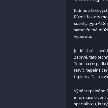
Jednou z klíčových
Různé faktory moho
sušičky typu AEG 
samozřejmě může li
vyberete.
Je důležité si uv
Zaprvé, tato techn
Tepelná ⁢čerpadla t
Navíc, tepelná če
⁢teploty a času ⁤
Výběr tepelného ​
informace o cenác
specialistou, kte