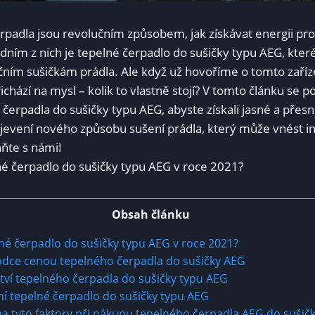
erpadla jsou revolučním způsobem, jak získávat energii ‌pro
ím ​z nich je tepelné čerpadlo ‌do sušičky ⁤typu AEG, které
ičním sušičkám prádla. Ale když už hovoříme o tomto zaříz
hází na mysl – kolik⁤ to vlastně stojí? V ⁣tomto článku ⁣se p
čerpadla do ⁢sušičky typu AEG, abyste získali jasné a přes
bjevení nového způsobu sušení prádla, který může‍ vnést in
aňte s námi!
Obsah článku
elné čerpadlo do sušičky typu AEG v roce 2021?
dce cenou tepelného čerpadla do sušičky AEG
tví tepelného čerpadla do sušičky typu AEG
ní tepelné ⁤čerpadlo do sušičky typu AEG
tyto faktory při nákupu tepelného čerpadla AEG ⁣do sušič