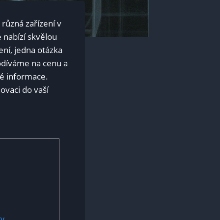
 různá zařízení v
 ‌nabízí skvělou
ení, jedna otázka
odíváme‍ na​ cenu a
né informace.
ovaci do vaší
ky