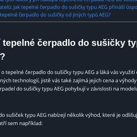
telů:‌ Jak tepelné ⁢čerpadlo ⁤do sušičky typu AEG přináší úsp
 tepelné čerpadlo do sušičky od jiných typů AEG?
í​ tepelné čerpadlo do sušičky 
1?
 o tepelné čerpadlo do sušičky ⁤typu ⁢AEG a láká‌ vás využití
ých technologií, jistě vás také zajímá jejich cena a výhody.
rpadel do sušičky typu AEG pohybují v závislosti na model
o sušiček typu AEG nabízejí‍ několik výhod, které je odlišu
atří sem například: