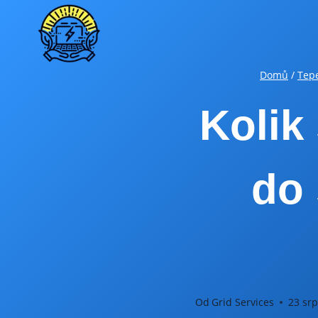
Přeskočit
na
obsah
Domů
/
Tep
Kolik
do
Od
Grid Services
23 sr