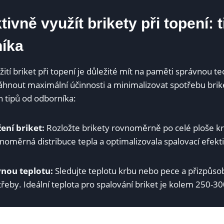
tivně využít brikety při topení: t
íka
žití briket při topení je důležité mít na paměti správnou t
hnout maximální účinnosti a minimalizovat spotřebu brik
h tipů od odborníka:
ení briket:
Rozložte brikety rovnoměrně po celé ploše k
ovnoměrná distribuce tepla a optimalizovala spalovací efekti
vnou teplotu:
Sledujte teplotu krbu nebo pece a přizpůso
eby. Ideální teplota pro spalování briket je kolem 250-30