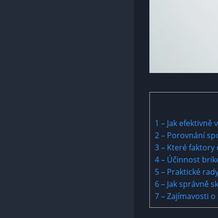
1
– Jak efektivně v
2
– Porovnání spot
3
– Které faktory 
4
– Účinnost brike
5
– Praktické rady
6
– Jak správně s
7
– Zajímavosti o 