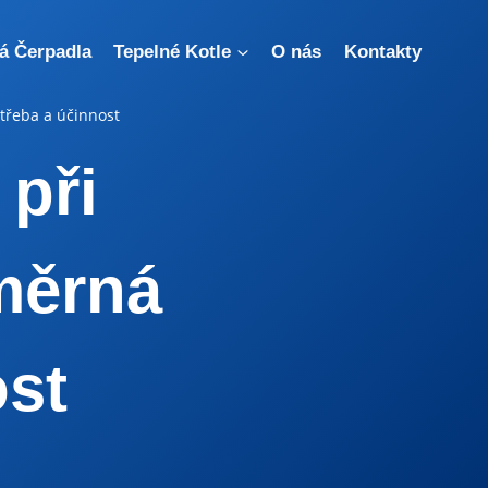
á Čerpadla
Tepelné Kotle
O nás
Kontakty
otřeba a účinnost
 při
měrná
ost