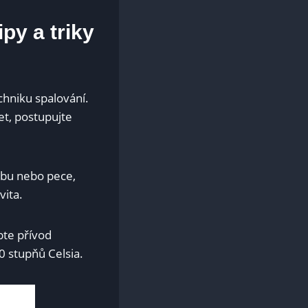
ipy a triky
echniku spalování.
et, postupujte
rbu nebo pece,
vita.
bte přívod
0 stupňů Celsia.