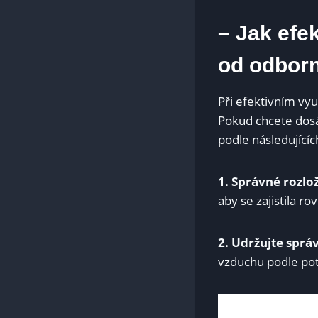
– Jak efek
od odborn
Při efektivním vyu
Pokud chcete dosá
podle následujícíc
1. Správné rozlož
aby se zajistila r
2. Udržujte sprá
vzduchu podle potř