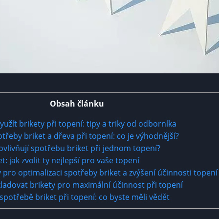
Obsah článku
yužít brikety při topení: tipy a triky od odborníka
řeby briket a dřeva při topení: co je výhodnější?
ovlivňují spotřebu briket při jednom topení?
t: jak zvolit ty nejlepší pro vaše topení
 pro optimalizaci spotřeby briket a zvýšení účinnosti topení
kladovat brikety pro maximální účinnost při topení
spotřebě briket při topení: co byste měli vědět