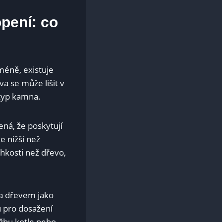
opení: co
méně, existuje
a se může lišit v
 typ kamna.
ená, že poskytují
e nižší než
lhkosti než dřevo,
 a dřevem jako
 pro dosažení
ržbu kotle nebo