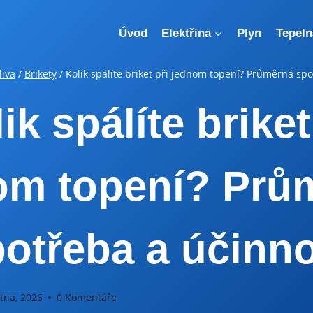
Úvod
Elektřina
Plyn
Tepeln
liva
/
Brikety
/
Kolik spálíte briket při jednom topení? Průměrná sp
ik spálíte briket
om topení? Prů
otřeba a účinn
tna, 2026
0 Komentáře