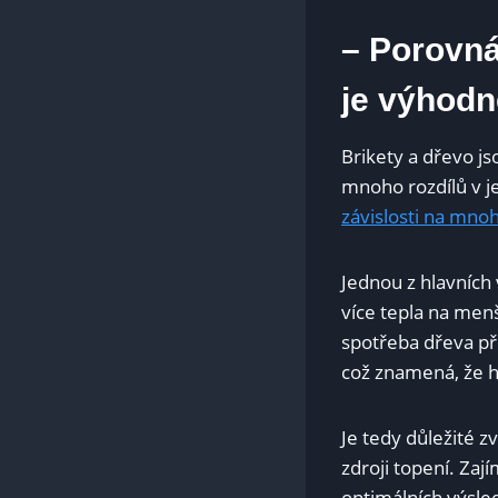
– Porovná
je výhodn
Brikety a dřevo js
mnoho rozdílů v je
závislosti na mno
Jednou z hlavních 
více tepla na men
spotřeba dřeva při
což znamená, že ho
Je tedy důležité z
zdroji topení. Za
optimálních výsle