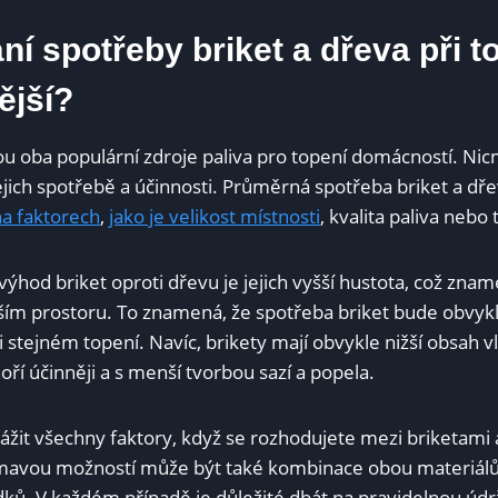
ní spotřeby briket a dřeva při t
ější?
ou oba populární zdroje paliva pro topení domácností. Nic
jich spotřebě a účinnosti. Průměrná spotřeba briket a dřev
ha faktorech
,
jako je velikost místnosti
, kvalita paliva nebo
výhod briket oproti dřevu je jejich vyšší hustota, což znam
ším prostoru. To znamená, že spotřeba briket bude obvykl
 stejném topení. Navíc, brikety mají obvykle nižší obsah v
ří účinněji a s menší tvorbou sazí a popela.
vážit všechny faktory, když se rozhodujete mezi briketami
jímavou možností může být také kombinace obou materiálů
dků. V každém případě je důležité dbát na pravidelnou úd