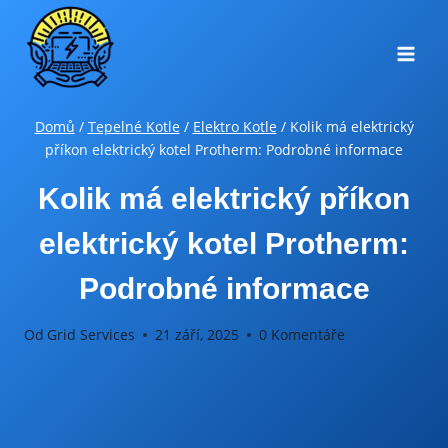
Přeskočit
na
obsah
Domů
/
Tepelné Kotle
/
Elektro Kotle
/
Kolik má elektrický
příkon elektrický kotel Protherm: Podrobné informace
Kolik má elektrický příkon
elektrický kotel Protherm:
Podrobné informace
Od
Grid Services
21 září, 2025
0 Komentáře