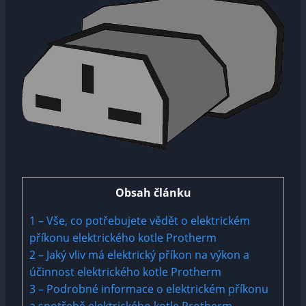
Obsah článku
1
– Vše, co potřebujete vědět o elektrickém
příkonu elektrického kotle Protherm
2
– Jaký vliv má elektrický příkon na výkon a
účinnost elektrického kotle Protherm
3
– Podrobné informace o elektrickém příkonu
a spotřebě elektrického kotle Protherm