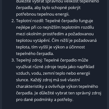
důležité vybrat správnou velikost tepelného
čerpadla, aby bylo schopné pokrýt
potřebnou tepelnou energii.
Teplotní rozdíl: Tepelné čerpadlo funguje
nejlépe při co nejnižším teplotním rozdílu
mezi okolním prostředím a požadovanou
teplotou vytápění. Čím nižší je požadovaná
teplota, tím vyšší je výkon a účinnost
tepelného čerpadla.
Tepelný zdroj: Tepelné čerpadlo může
využívat různé zdroje tepla jako například
vzduch, vodu, zemní teplo nebo energii
slunce. Každý zdroj má své vlastní
charakteristiky a ovlivňuje výkon tepelného
čerpadla. Je důležité vybrat ten správný zdroj
pro dané podmínky a potřeby.