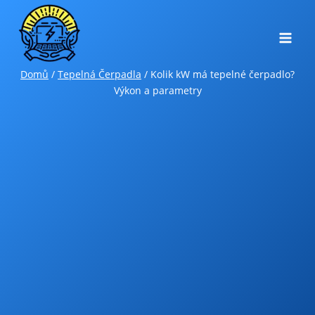
Přeskočit
na
obsah
Domů
/
Tepelná Čerpadla
/
Kolik kW má tepelné čerpadlo?
Výkon a parametry