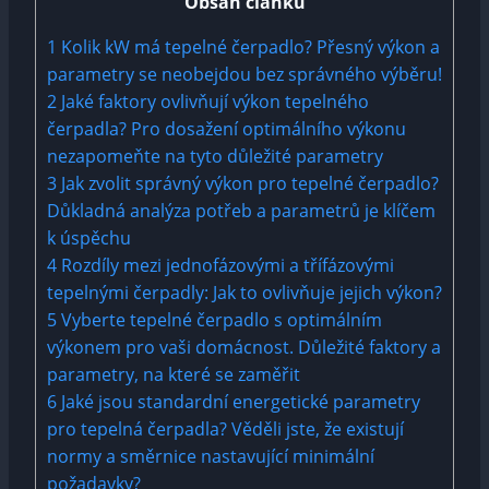
Obsah článku
1
Kolik kW má tepelné čerpadlo? Přesný výkon a
parametry se neobejdou bez správného výběru!
2
Jaké faktory ovlivňují výkon tepelného
čerpadla? Pro dosažení optimálního výkonu
nezapomeňte na tyto důležité parametry
3
Jak zvolit správný výkon pro tepelné čerpadlo?
Důkladná analýza potřeb a parametrů je klíčem
k úspěchu
4
Rozdíly mezi jednofázovými a třífázovými
tepelnými čerpadly: Jak to ovlivňuje jejich výkon?
5
Vyberte tepelné čerpadlo s optimálním
výkonem pro vaši domácnost. Důležité faktory a
parametry, na které se zaměřit
6
Jaké jsou standardní energetické parametry
pro tepelná čerpadla? Věděli jste, že existují
normy a směrnice nastavující minimální
požadavky?