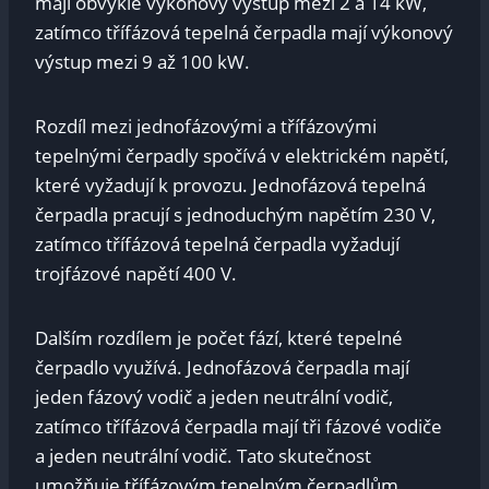
mají obvykle výkonový výstup mezi 2 a 14 kW,
zatímco třífázová tepelná čerpadla mají výkonový
výstup mezi 9 až 100 kW.
Rozdíl mezi jednofázovými a třífázovými
tepelnými čerpadly spočívá v elektrickém napětí,
které vyžadují k provozu. Jednofázová tepelná
čerpadla pracují s jednoduchým napětím 230 V,
zatímco třífázová tepelná čerpadla vyžadují
trojfázové napětí 400 V.
Dalším rozdílem je počet fází, které tepelné
čerpadlo využívá. Jednofázová čerpadla mají
jeden fázový vodič a jeden neutrální vodič,
zatímco třífázová čerpadla mají tři fázové vodiče
a jeden neutrální vodič. Tato skutečnost
umožňuje třífázovým tepelným čerpadlům