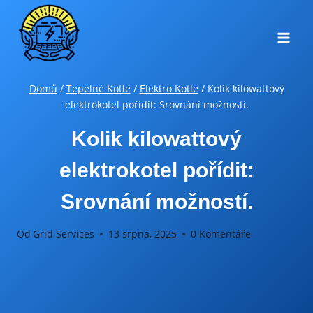
Přeskočit
na
obsah
Domů
/
Tepelné Kotle
/
Elektro Kotle
/
Kolik kilowattový
elektrokotel pořídit: Srovnání možností.
Kolik kilowattový
elektrokotel pořídit:
Srovnání možností.
Od
Grid Services
13 srpna, 2025
0 Komentáře