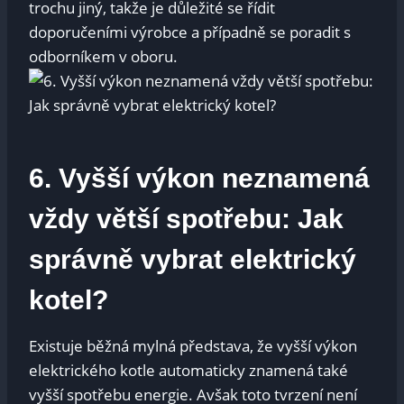
trochu jiný, takže⁣ je důležité se řídit
doporučeními‍ výrobce a ‌případně se poradit s
⁤odborníkem v oboru.
6. Vyšší výkon neznamená
vždy‌ větší ⁢spotřebu: Jak
správně vybrat‌ elektrický
kotel?
Existuje běžná⁢ mylná představa,​ že vyšší výkon⁣
elektrického kotle automaticky znamená také
vyšší spotřebu⁤ energie. Avšak​ toto‍ tvrzení není⁤