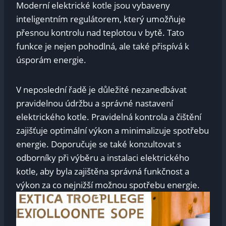
Moderní elektrické kotle jsou vybaveny
inteligentním regulátorem, ⁣který umožňuje
⁤přesnou kontrolu ⁣nad teplotou v bytě. Tato
funkce je nejen pohodlná, ale také přispívá k
úsporám energie.
V neposlední řadě je důležité ​nezanedbávat⁤
pravidelnou údržbu a správné nastavení
elektrického ⁣kotle. Pravidelná kontrola‍ a ⁣čištění
⁤zajišťuje optimální výkon a ⁤minimalizuje spotřebu
‌energie.⁤ Doporučuje ​se také konzultovat s
odborníky při⁤ výběru⁤ a instalaci elektrického
⁣kotle, aby byla ‍zajištěna správná funkčnost a
výkon‌ za co nejnižší⁢ možnou spotřebu ​energie.