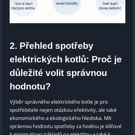
2. Přehled spotřeby
elektrických kotlů: Proč je
důležité volit⁣ správnou
hodnotu?
Výběr‌ správného elektrického kotle ⁤je‍ pro
spotřebitele nejen otázkou efektivity, ale také
ekonomického ​a ekologického hlediska. Mít
správnou‍ hodnotu spotřeby‌ za⁣ hodinu je klíčové
k minimalizaci nákladů na elektřinu ​a také k