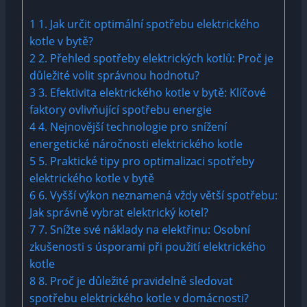
1
1. Jak určit optimální spotřebu ⁢elektrického⁤
kotle ‌v bytě?
2
2. Přehled spotřeby elektrických kotlů: Proč je
důležité volit⁣ správnou hodnotu?
3
3.⁢ Efektivita elektrického kotle v bytě: Klíčové
faktory ovlivňující⁣ spotřebu energie
4
4. Nejnovější technologie pro ⁤snížení
energetické‍ náročnosti elektrického kotle
5
5. Praktické ‍tipy pro optimalizaci spotřeby​
elektrického kotle v bytě
6
6. Vyšší výkon neznamená vždy‌ větší ⁢spotřebu:
Jak správně vybrat‌ elektrický kotel?
7
7. ‌Snížte své náklady na ‌elektřinu: Osobní
zkušenosti s​ úsporami při použití⁣ elektrického
kotle
8
8. Proč je⁤ důležité pravidelně sledovat
spotřebu elektrického kotle v domácnosti?