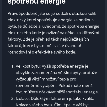
spotřebu energie
Pravděpodobně jste se‍ již setkali s otázkou⁢ kolik
elektrický kotel spotřebuje energie za⁢ hodinu v
bytě. ‌Je důležité si ​uvědomit, že⁢ spotřeba energie
elektrického kotle je​ ovlivněna několika⁣ klíčovými
faktory. Zde je přehled ​těch nejdůležitějších⁢
faktorů, které⁤ byste měli⁣ vzít v úvahu při
rozhodování ‌o ‍efektivitě svého kotle.
Velikost bytu: Vyšší ​spotřeba energie je‌
obvykle zaznamenána ‌většími byty, ‌protože
vyžadují větší množství tepla⁢ pro
rovnoměrné vytápění.‍ Pokud máte menší
byt, můžete ⁢očekávat ⁢nižší spotřebu energie.
Izolace:⁣ Důležitým​ faktorem je‌ také kvalita
⁢izolace vašeho ⁤bytu. Čím lépe je váš byt