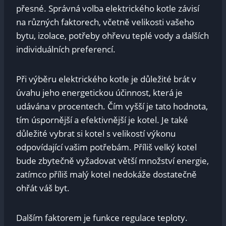
přesné. ​Správná volba elektrického kotle‌ závisí
⁤na různých faktorech, ‍včetně velikosti vašeho
bytu, izolace, potřeby ohřevu teplé⁢ vody ⁢a ‌dalších
individuálních preferencí.
Při ‍výběru elektrického kotle je důležité‍ brát v‌
úvahu jeho energetickou​ účinnost,‌ která je
⁢udávána v procentech.⁢ Čím ⁣vyšší je​ tato hodnota,
tím úspornější ‌a efektivnější je‌ kotel. ​Je také
důležité vybrat si kotel ​s velikostí výkonu
odpovídající vašim ⁤potřebám. Příliš velký ‌kotel
bude zbytečně ⁣vyžadovat větší množství energie,
zatímco příliš ⁤malý kotel​ nedokáže ​dostatečně‍
ohřát váš byt.
Dalším faktorem je funkce regulace teploty.