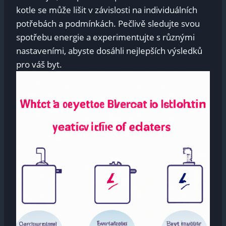
kotle se může lišit v závislosti na individuálních​
potřebách a podmínkách. Pečlivě sledujte ‍svou
spotřebu⁢ energie a experimentujte⁢ s ⁣různými
nastaveními, ​abyste dosáhli nejlepších výsledků‍
pro⁣ váš byt.