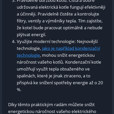
Pravidelně údržbou kotlů: ​Čistá ⁢a dobře
⁢udržovaná elektrická kotle fungují efektivněji
a ​účinněji. Pravidelně čistěte⁣ a ⁣kontrolujte
filtry, ventily‍ a⁤ výměníky ​tepla. Tím zajistíte,
že ‍kotel‌ bude‌ pracovat optimálně a nebude
plýtvat⁢ energií.
Využijte moderní ⁢technologie: Nejnovější
technologie,
jako je například ​kondenzační
technologie
, ⁤mohou snížit energetickou
náročnost ⁤vašeho kotlů. Kondenzační ‍kotle
umožňují ‌využít‌ tepla​ obsaženého ve
spalinách, které je jinak ​ztraceno,‌ a to
‌přispívá ke‌ snížení spotřeby energie až ⁣o 20
%.
Díky těmto praktickým radám můžete snížit‍
energetickou náročnost vašeho ‍elektrického