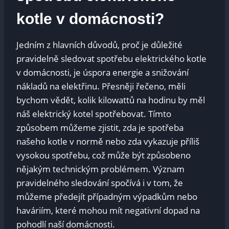
kotle v domácnosti?
Jedním z‌ hlavních důvodů, proč ‌je důležité
pravidelně sledovat spotřebu​ elektrického kotle
v ‌domácnosti, je úspora energie a‌ snižování
nákladů na elektřinu. Přesněji řečeno, měli
bychom vědět, kolik kilowattů na hodinu ⁢by měl
náš elektrický⁣ kotel⁤ spotřebovat. Tímto
‍způsobem můžeme ⁤zjistit, zda je spotřeba
našeho kotle v normě‍ nebo zda vykazuje příliš
vysokou spotřebu, což‍ může být způsobeno
nějakým‌ technickým problémem. Význam
pravidelného sledování spočívá i v tom, ‍že
můžeme předejít ⁣případným výpadkům nebo
⁣haváriím, které mohou mít negativní dopad na
pohodlí naší domácnosti.