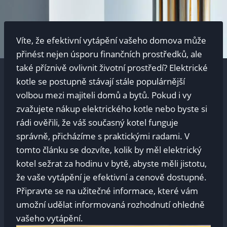
Víte, ⁣že ⁢efektivní ⁣vytápění vašeho⁤ domova může
přinést nejen úsporu finančních prostředků,⁣ ale
také příznivě⁢ ovlivnit životní prostředí?​ Elektrické⁤
kotle se postupně ‌stávají stále populárnější
volbou mezi⁤ majiteli domů a bytů. Pokud​ i ⁣vy
zvažujete nákup elektrického kotle nebo byste si
rádi ověřili, že⁢ váš současný kotel ‍funguje
správně, přicházíme s praktickými radami. V
tomto článku ‍se dozvíte, kolik by měl elektrický
kotel sežrat ⁣za hodinu v bytě, abyste měli jistotu,
že vaše vytápění je efektivní a ‍cenově dostupné.
Připravte⁤ se ​na‍ užitečné informace, které​ vám
umožní⁤ udělat informovaná rozhodnutí ohledně
vašeho vytápění.