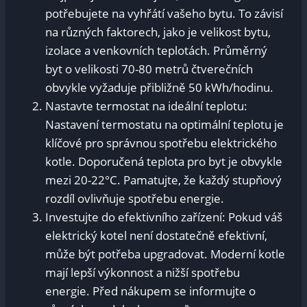
potřebujete na‌ vyhřátí vašeho bytu. To závisí
⁣na různých faktorech, jako je velikost‍ bytu,
izolace a venkovních teplotách. Průměrný
byt o velikosti 70-80 metrů čtverečních⁣
obvykle vyžaduje přibližně 50 kWh/hodinu.
Nastavte termostat na ideální teplotu:
Nastavení termostatu na optimální teplotu ‍je
klíčové ⁤pro‍ správnou ​spotřebu elektrického‌
kotle. Doporučená teplota pro byt⁣ je obvykle
mezi 20-22°C. Pamatujte, ⁣že každý stupňový
rozdíl ​ovlivňuje spotřebu energie.
Investujte do efektivního zařízení: Pokud váš
elektrický⁣ kotel ‌není dostatečně efektivní,
může‌ být‍ potřeba upgradovat. ⁢Moderní kotle
mají lepší​ výkonnost a​ nižší spotřebu
energie. Před nákupem ‍se⁢ informujte o ​