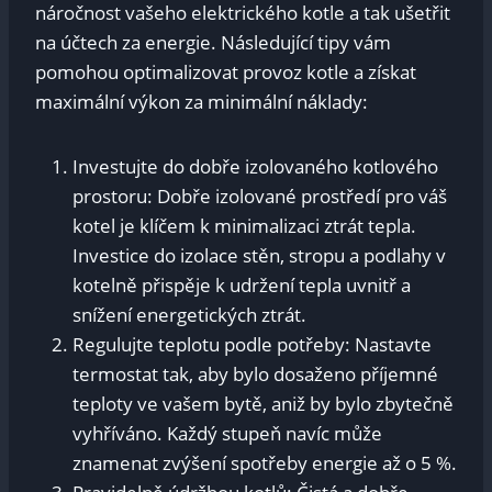
náročnost ⁣vašeho elektrického kotle a tak ušetřit
na účtech za energie. Následující tipy vám ​
pomohou optimalizovat provoz kotle a získat
maximální výkon za minimální ⁤náklady:
Investujte do dobře izolovaného kotlového⁢
prostoru: Dobře izolované prostředí​ pro váš
kotel je klíčem k minimalizaci ztrát tepla.
Investice‍ do izolace stěn, stropu a podlahy⁤ v
kotelně přispěje k udržení tepla uvnitř a
snížení energetických ⁤ztrát.
Regulujte teplotu podle potřeby: Nastavte⁣
termostat tak, aby bylo dosaženo příjemné
teploty ve vašem‍ bytě, aniž by bylo zbytečně
⁢vyhříváno. Každý stupeň navíc může
znamenat zvýšení‌ spotřeby energie až ⁤o 5 %.