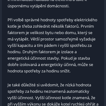
úspornému vytápění domácnosti.
Při volbě správné‌ hodnoty spotřeby⁤ elektrického
⁤kotle⁤ je třeba⁤ zohlednit několik faktorů. Prvním⁤
faktorem je velikost ⁤bytu nebo ⁣domu, který⁤ se
má vytápět. Větší prostor samozřejmě vyžaduje
vyšší kapacitu a tím ​pádem i vyšší ‌spotřebu za
hodinu. Druhým faktorem ⁢je izolace ​a
energetická účinnost stavby. Pokud ‌je stavba
dobře izolovaná a energeticky účinná, může se
hodnota spotřeby za hodinu snížit.
Je také⁤ důležité si uvědomit, že nízká hodnota
‍spotřeby za hodinu neznamená ⁢automaticky‌
vyšší účinnost. Vyšší účinnost⁤ kotle znamená, že
při vyšším ⁤výkonu se dokáže kotel rychleji ‍ohřát a