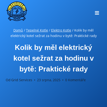
Přeskočit
na
obsah
Domů
/
Tepelné Kotle
/
Elektro Kotle
/
Kolik by měl
elektrický kotel sežrat za hodinu v bytě: Praktické rady
Kolik by měl elektrický
kotel sežrat za hodinu v
bytě: Praktické rady
Od
Grid Services
23 srpna, 2025
0 Komentáře