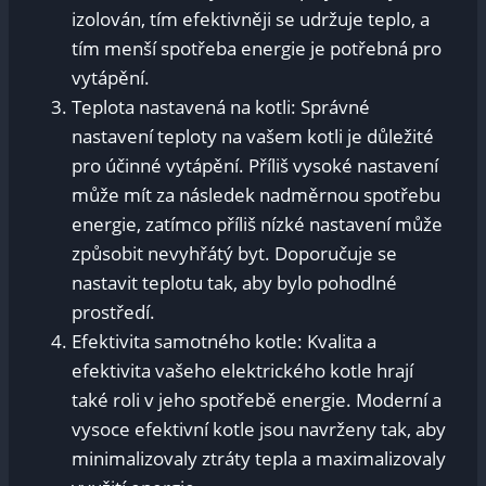
izolován, ⁣tím efektivněji se udržuje teplo, a
tím menší spotřeba⁢ energie je​ potřebná pro​
vytápění.
Teplota nastavená na kotli: Správné ​
nastavení teploty‍ na ⁤vašem ​kotli je důležité
pro účinné vytápění. Příliš vysoké nastavení⁢
může mít za‍ následek nadměrnou spotřebu
energie, zatímco příliš⁣ nízké nastavení může
⁣způsobit‌ nevyhřátý byt.⁣ Doporučuje se
nastavit teplotu tak, aby bylo‌ pohodlné
prostředí.
Efektivita samotného kotle: Kvalita a
efektivita vašeho ⁣elektrického⁣ kotle hrají
také ⁣roli v jeho spotřebě energie. ​Moderní a
vysoce efektivní kotle jsou navrženy tak, aby
minimalizovaly ​ztráty⁢ tepla a ​maximalizovaly