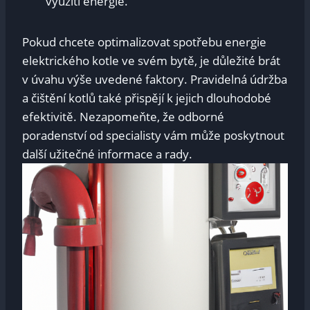
využití energie.
Pokud chcete optimalizovat spotřebu energie‍
elektrického​ kotle ve svém bytě, je důležité brát⁤
v⁤ úvahu výše ​uvedené ​faktory. ​Pravidelná údržba
a čištění ⁢kotlů ⁤také⁤ přispějí k jejich ⁣dlouhodobé
efektivitě.⁤ Nezapomeňte,‍ že odborné
poradenství od ‍specialisty vám může poskytnout
další užitečné informace a ​rady.