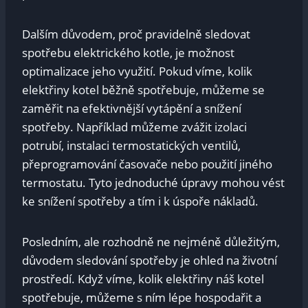
Dalším důvodem, proč ‍pravidelně sledovat
spotřebu ⁢elektrického ​kotle, je⁣ možnost⁣
optimalizace ​jeho využití. Pokud víme,‌ kolik
elektřiny kotel běžně ⁣spotřebuje, můžeme‌ se
zaměřit na efektivnější ‍vytápění a snížení
spotřeby.​ Například ⁢můžeme zvážit izolaci‍
potrubí, instalaci termostatických ‍ventilů,
přeprogramování ⁤časovače nebo použití jiného
termostatu.⁢ Tyto jednoduché úpravy ⁢mohou​ vést
ke snížení spotřeby a tím i k úspoře nákladů.
Posledním,​ ale ‍rozhodně⁤ ne nejméně důležitým,
důvodem sledování spotřeby ⁢je ⁢ohled na životní
prostředí.​ Když víme, kolik ⁢elektřiny náš kotel
spotřebuje, ​můžeme s⁤ ním lépe hospodařit a