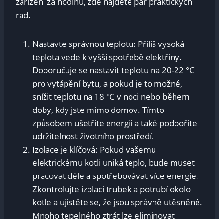
zařízení za hodinu, zde najdete pár praktických​
rad.
Nastavte správnou teplotu: Příliš vysoká
teplota vede k vyšší‍ spotřebě​ elektřiny.
Doporučuje se nastavit teplotu‌ na 20-22 °C
pro vytápění bytu, a pokud je‍ to možné,
snížit teplotu‍ na ⁢18 °C ‍v noci nebo během
doby, kdy jste mimo domov. Tímto
způsobem ušetříte energii a⁣ také podpoříte⁢
udržitelnost životního prostředí.
Izolace je klíčová: Pokud vašemu
elektrickému‌ kotli uniká teplo, bude muset
pracovat déle a spotřebovávat více energie.
Zkontrolujte izolaci trubek a potrubí okolo
kotle a ujistěte se,‍ že jsou správně utěsněné.
Mnoho tepelného ztrát lze⁣ eliminovat