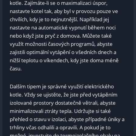
kotle. Zajímáte-li se o ⁢maximalizaci úspor,
nastavte kotel ⁢tak, aby byl ⁢v ⁢provozu​ pouze ve
chvílích, kdy je‍ to‍ nejnutnější. Například⁢ jej
nastavte na automatické vypnutí během noci
‌nebo když jste pryč z ⁤domova. Můžete také
využít možnosti časových ⁤programů, abyste
zajistili optimální ⁣vytápění o všedních dnech a
nižší teplotu o víkendech, kdy jste doma méně
času.
Dalším tipem‍ je správné využití ⁣elektrického
kotle.⁤ Vždy se‍ ujistěte, že jste⁤ před ⁤vytápěním
⁢izolované prostory dostatečně větrali, abyste
minimalizovali ztráty tepla. Udržujte si také​
přehled o stavu v izolaci,⁢ abyste případné úniky a
trhliny včas ⁤odhalili a opravili. A pokud je to
možné, investujte do termoizolačního obalu na