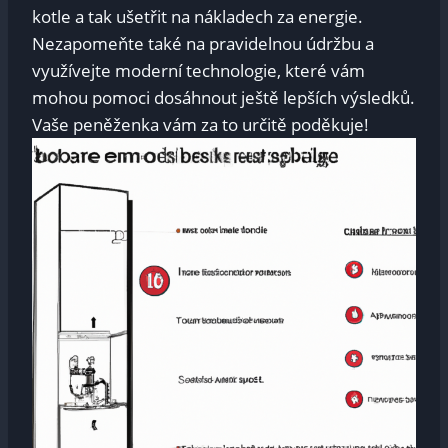
kotle‍ a‍ tak ušetřit na nákladech za energie.
Nezapomeňte také na pravidelnou údržbu a
využívejte moderní‌ technologie, ‌které vám
mohou pomoci dosáhnout ještě lepších výsledků.
Vaše peněženka vám za to určitě poděkuje!