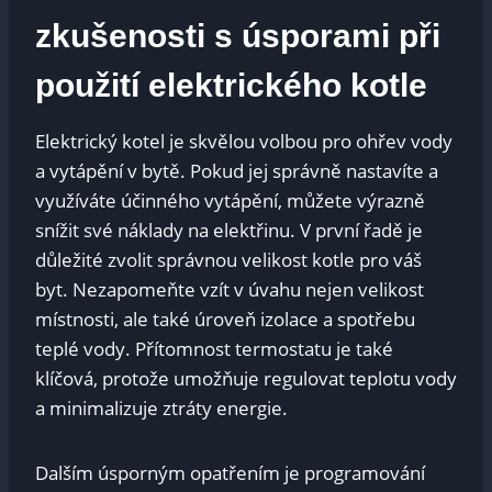
zkušenosti s​ úsporami při
použití⁣ elektrického kotle
Elektrický kotel je⁢ skvělou⁣ volbou pro ohřev⁢ vody​
a vytápění v bytě. Pokud jej ‍správně nastavíte ⁤a
využíváte účinného vytápění, můžete výrazně
snížit ‍své náklady na​ elektřinu.⁤ V první řadě ⁤je
důležité ‍zvolit správnou velikost kotle‍ pro váš
byt. Nezapomeňte vzít v úvahu nejen velikost
místnosti, ale také úroveň‍ izolace ⁢a spotřebu
teplé vody. Přítomnost ‌termostatu je také‌
klíčová, protože​ umožňuje ‍regulovat teplotu ​vody
a minimalizuje ztráty‍ energie.
Dalším úsporným opatřením ⁤je programování