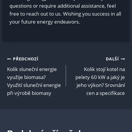
questions or require additional assistance, feel
free to reach out to us. Wishing you success in all
your future energy endeavors.
Navigace
PŘEDCHOZÍ
DALŠÍ
Kolik sluneční energie
Kolik stojí kotel na
pro
využije biomasa?
pelety 60 kW a jaký je
Využití sluneční energie
jeho výkon? Srovnání
příspěvek
při výrobě biomasy
cen a specifikace