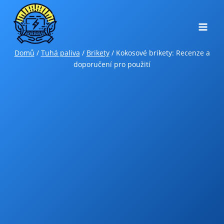
Přeskočit
na
obsah
Domů
/
Tuhá paliva
/
Brikety
/
Kokosové brikety: Recenze a
doporučení pro použití