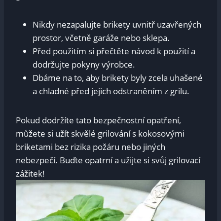
Nikdy nezapalujte brikety uvnitř uzavřených
prostor, včetně garáže nebo sklepa.
Před použitím si přečtěte návod k použití a
dodržujte pokyny výrobce.
Dbáme na to, aby brikety byly zcela uhašené
a chladné před jejich odstraněním z grilu.
Pokud dodržíte tato bezpečnostní opatření,
můžete si užít skvělé grilování s kokosovými
briketami bez rizika požáru nebo jiných
nebezpečí. Buďte opatrní a užijte si svůj grilovací
zážitek!