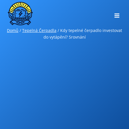
Přeskočit
na
obsah
Domů
/
Tepelná Čerpadla
/
Kdy tepelné čerpadlo investovat
do vytápění? Srovnání