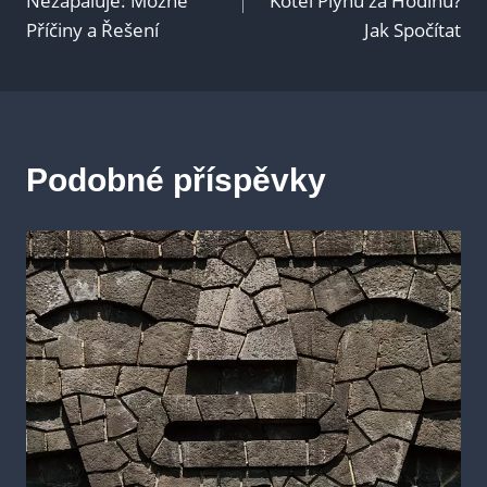
Nezapaluje: Možné
Kotel Plynu za Hodinu?
Příčiny a Řešení
Jak Spočítat
příspěvek
Podobné příspěvky