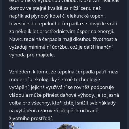
ekonomicky výhodnou volbou. Může zahřívat váš
domov ve stejné kvalitě za nižší cenu než
například plynový kotel či elektrické topení.
Investice do tepelného čerpadla se obvykle vrátí
za několik let prostřednictvím úspor na energii.
Navíc, tepelná čerpadla mají dlouhou životnost a
vyžadují minimální údržbu, což je další finanční
výhoda pro majitele.
Vzhledem k tomu, že tepelná čerpadla patří mezi
moderní a ekologicky šetrné technologie
vytápění, jejichž využívání se rovněž podporuje
vládou a může přinést daňové výhody, je to jasná
volba pro všechny, kteří chtějí snížit své náklady
na vytápění a zároveň přispět k ochraně
životního prostředí.