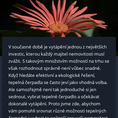
V současné době je vytápění jednou z největších
investic, kterou každý majitel nemovitosti musí
zvážit. S takovým množstvím možností na trhu se
však rozhodnout správně není vůbec snadné.
Když hledáte efektivní a ekologické řešení,
tepelná čerpadla se často jeví jako vhodná volba.
Ale samozřejmě není tak jednoduché si jen
sednout, vybrat tepelné čerpadlo a očekávat
dokonalé vytápění. Proto jsme zde, abychom
vám pomohli srovnat různé možnosti tepelných
čerpadel a vybrat to nejlepší pro vaši nemovitost.