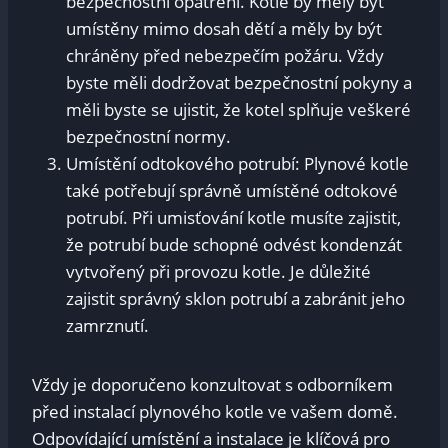
bezpečnostní opatření. Kotle by měly být
umístěny mimo dosah dětí a měly by být
chráněny před nebezpečím požáru. Vždy
byste měli dodržovat bezpečnostní pokyny a
měli byste se ujistit, že kotel splňuje veškeré
bezpečnostní normy.
Umístění odtokového potrubí: Plynové kotle
také potřebují správně umístěné odtokové
potrubí. Při umisťování kotle musíte zajistit,
že potrubí bude schopné odvést kondenzát
vytvořený při provozu kotle. Je důležité
zajistit správný sklon potrubí a zabránit jeho
zamrznutí.
Vždy je doporučeno konzultovat s odborníkem
před instalací plynového kotle ve vašem domě.
Odpovídající umístění a instalace je klíčová pro