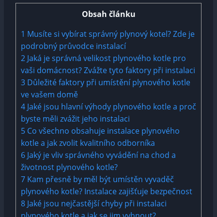
Obsah článku
1
Musíte si vybírat správný plynový kotel? Zde je
podrobný průvodce instalací
2
Jaká je správná velikost plynového kotle pro
vaši domácnost? Zvážte tyto faktory při instalaci
3
Důležité faktory při umístění plynového kotle
ve vašem domě
4
Jaké jsou hlavní výhody plynového kotle a proč
byste měli zvážit jeho instalaci
5
Co všechno obsahuje instalace plynového
kotle a jak zvolit kvalitního odborníka
6
Jaký je vliv správného vyvádění na chod a
životnost plynového kotle?
7
Kam přesně by měl být umístěn vyvaděč
plynového kotle? Instalace zajišťuje bezpečnost
8
Jaké jsou nejčastější chyby při instalaci
plynového kotle a jak se jim vyhnout?