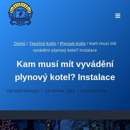
Přeskočit
na
obsah
Domů
/
Tepelné Kotle
/
Plynové Kotle
/
Kam musí mít
vyvádění plynový kotel? Instalace
Kam musí mít vyvádění
plynový kotel? Instalace
Od
Grid Services
24 června, 2025
0 Komentáře