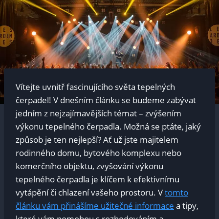
Vítejte uvnitř fascinujícího světa tepelných
čerpadel! V dnešním článku se budeme zabývat
jedním z nejzajímavějších témat – zvýšením
výkonu tepelného čerpadla. Možná se ptáte, jaký
způsob je ten nejlepší? Ať už jste majitelem
rodinného domu, bytového komplexu nebo
komerčního objektu, zvyšování výkonu
tepelného čerpadla je klíčem k efektivnímu
vytápění či chlazení vašeho prostoru. V
tomto
článku vám přinášíme užitečné informace
a tipy,
které vám pomohou s rozhodováním a