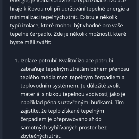
energie, je volba správného typu izolace. Izolace
hraje klíčovou roli při udržování tepelné energie a
minimalizaci tepelných ztrát. Existuje několik
typů izolace, které mohou být vhodné pro vaše
tepelné čerpadlo. Zde je několik možností, které
byste měli zvážit:
Izolace potrubí: Kvalitní izolace potrubí
zabraňuje tepelným ztrátám během přenosu
teplého média mezi tepelným čerpadlem a
teplovodním systémem. Je důležité zvolit
materiál s nízkou tepelnou vodivostí, jako je
například pěna s uzavřenými buňkami. Tím
zajistíte, že teplo získané tepelným
čerpadlem je přepravováno až do
samotných vyhřívaných prostor bez
zbytečných ztrát.