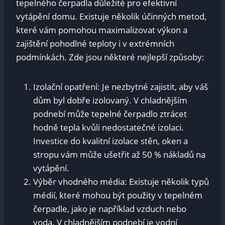
tepelného čerpadla důležité pro efektivní
vytápění domu. Existuje několik účinných metod,
které vám pomohou maximalizovat výkon a
zajištění pohodlné teploty i v extrémních
podmínkách. Zde jsou některé nejlepší způsoby:
Izo­lační opatření: Je nezbytné zajistit, aby váš
dům byl dobře izolovaný. V chladnějším
podnebí může tepelné čerpadlo ztrácet
hodně tepla kvůli nedostatečné izolaci.
Investice do kvalitní izolace stěn, oken a
stropu vám může ušetřit až 50 % nákladů na
vytápění.
Výběr vhodného média: Existuje několik typů
médií, které mohou být použity v tepelném
čerpadle, jako je například vzduch nebo
voda. V chladnějším podnebí je vodní