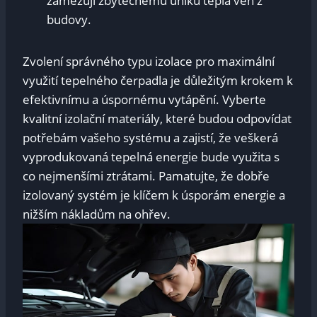
zamezují zbytečnému úniku tepla ven z
budovy.
Zvolení správného typu izolace pro maximální
využití tepelného čerpadla je důležitým krokem k
efektivnímu a úspornému vytápění. Vyberte
kvalitní izolační materiály, které budou odpovídat
potřebám vašeho systému a zajistí, že veškerá
vyprodukovaná tepelná energie bude využita s
co nejmenšími ztrátami. Pamatujte, že dobře
izolovaný systém je klíčem k úsporám energie a
nižším nákladům na ohřev.