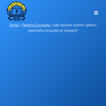
Přeskočit
na
obsah
Domů
/
Tepelná Čerpadla
/
Jaký způsob zvýšení výkonu
tepelného čerpadla je nejlepší?